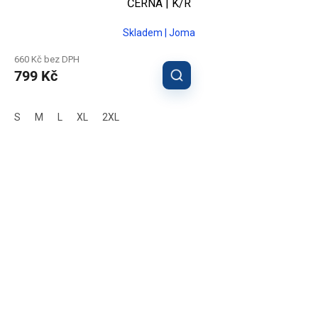
ČERNÁ | K/R
Skladem | Joma
660 Kč bez DPH
799 Kč
S
M
L
XL
2XL