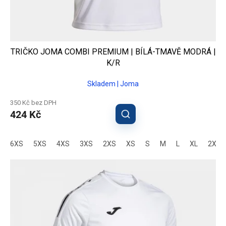
TRIČKO JOMA COMBI PREMIUM | BÍLÁ-TMAVĚ MODRÁ |
K/R
Skladem | Joma
350 Kč bez DPH
424 Kč
6XS
5XS
4XS
3XS
2XS
XS
S
M
L
XL
2XL