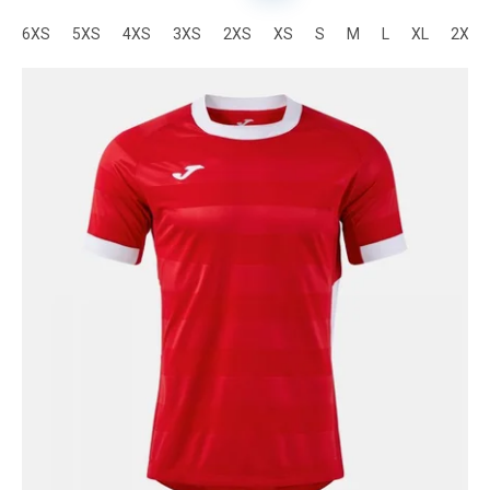
6XS
5XS
4XS
3XS
2XS
XS
S
M
L
XL
2XL