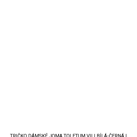
TRIČKO DÁMSKÉ JOMA TOLETUM VII | BÍLÁ-ČERNÁ |