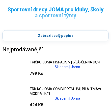
SPORTOVNÍ DRESY
Sportovní dresy JOMA pro kluby, školy
JOMA
a sportovní týmy
Objevte
dresy JOMA
oblíbené profesionálními i
Široký výběr
dresů JOMA
pro fotbal, futsal,
amatérskými týmy po celém světě. V nabídce najdete
Zobrazit celý popis ↓
házenou i trénink – s možností potisku na míru.
fotbalové, futsalové, házenkářské i tréninkové modely
v pánských, dámských i dětských variantách.
Nejprodávanější
Funkční materiály a moderní střihy
TRIČKO JOMA HISPALIS V | BÍLÁ-ČERNÁ | K/R
Skladem | Joma
Dresy jsou vyrobeny z
funkčních a často
799 Kč
recyklovaných materiálů
, které zajišťují
odvod potu,
prodyšnost a dlouhou životnost
i při intenzivním
zatížení.
TRIČKO JOMA COMBI PREMIUM | BÍLÁ-TMAVĚ
MODRÁ | K/R
Skladem | Joma
Potisk, jména a čísla na míru
424 Kč