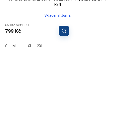
K/R
Skladem | Joma
660 Kč bez DPH
799 Kč
S
M
L
XL
2XL