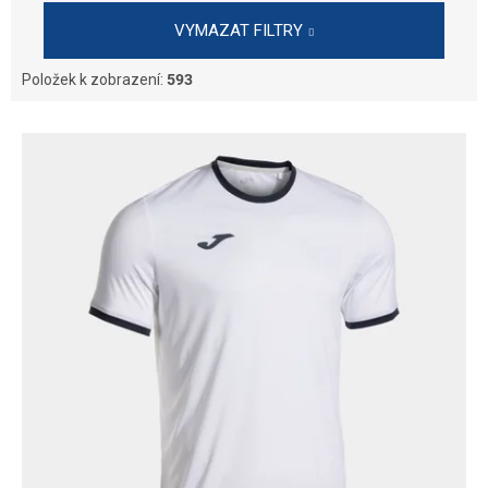
VYMAZAT FILTRY
Položek k zobrazení:
593
V
ý
p
i
s
p
r
o
d
u
k
t
ů