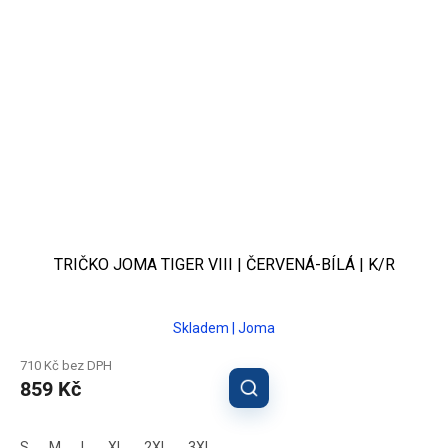
TRIČKO JOMA TIGER VIII | ČERVENÁ-BÍLÁ | K/R
Skladem | Joma
710 Kč bez DPH
859 Kč
S
M
L
XL
2XL
3XL