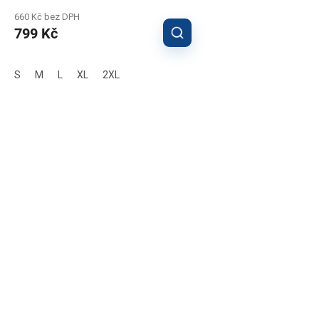
660 Kč bez DPH
799 Kč
S
M
L
XL
2XL