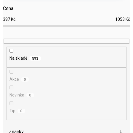
r
Cena
o
d
387
Kč
1053
Kč
u
k
t
ů
Na skladě
593
Akce
0
Novinka
0
Tip
0
Značky