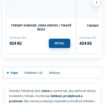
‹
›
TRENKY DÁMSKÉ JOMA HEROIC | TMAVĚ
TRENKY DÁM
ŠEDÁ
350 Kč bez DPH
350 Kč bez DPH
424 Kč
424 Kč
DETAIL
Popis
Podobné (16)
Diskuze
Dámský fotbalový dres
Joma
je vyvinut tak, aby splňoval nároky
moderního fotbalu. Kombinuje
lehkost, prodyšnost a
pružnost
, díky čemuž poskytuje maximální pohodlí při tréninku i