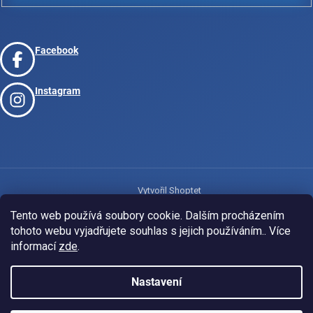
Facebook
Instagram
Vytvořil Shoptet
Tento web používá soubory cookie. Dalším procházením
tohoto webu vyjadřujete souhlas s jejich používáním.. Více
Copyright 2026
www.josport.cz
. Všechna práva vyhrazena.
informací
zde
.
Nastavení