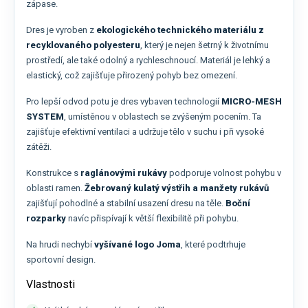
zápase.
Dres je vyroben z
ekologického technického materiálu z
recyklovaného polyesteru
, který je nejen šetrný k životnímu
prostředí, ale také odolný a rychleschnoucí. Materiál je lehký a
elastický, což zajišťuje přirozený pohyb bez omezení.
Pro lepší odvod potu je dres vybaven technologií
MICRO-MESH
SYSTEM
, umístěnou v oblastech se zvýšeným pocením. Ta
zajišťuje efektivní ventilaci a udržuje tělo v suchu i při vysoké
zátěži.
Konstrukce s
raglánovými rukávy
podporuje volnost pohybu v
oblasti ramen.
Žebrovaný kulatý výstřih a manžety rukávů
zajišťují pohodlné a stabilní usazení dresu na těle.
Boční
rozparky
navíc přispívají k větší flexibilitě při pohybu.
Na hrudi nechybí
vyšívané logo Joma
, které podtrhuje
sportovní design.
Vlastnosti