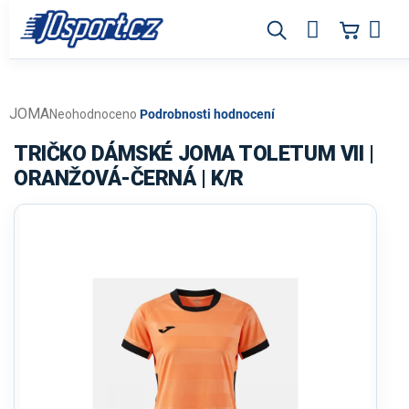
Přejít
na
obsah
JOMA
Průměrné
Neohodnoceno
Podrobnosti hodnocení
hodnocení
produktu
TRIČKO DÁMSKÉ JOMA TOLETUM VII |
je
ORANŽOVÁ-ČERNÁ | K/R
0,0
z
5
hvězdiček.