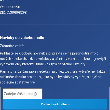
IČ: 09898298
DIČ: CZ09898298
Novinky do vašeho mailu
Zůstaňte ve hře!
Přihlaste se k odběru novinek a připravte se na přednostní info o
nových kolekcích, exkluzivní slevy a už nikdy vám neunikne nejnovější
vybavení, díky kterému bude váš tým na vrcholu své hry.
Pamatujte, že šampioni nečekají na příležitosti, ale vytvářejí je. Takže
stiskněte tlačítko pro odběr, jako by to byl vítězný výstřel, a pojďme
společně zůstat ve hře!