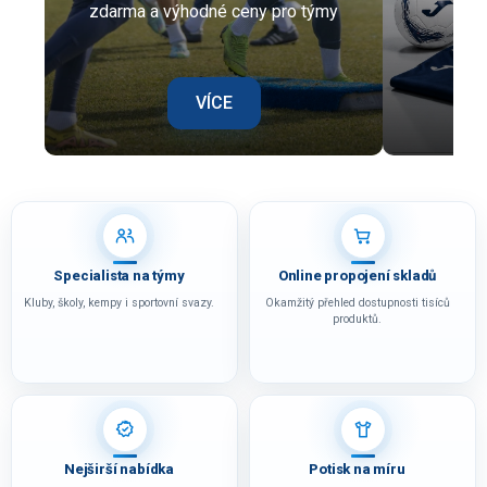
č
zdarma a výhodné ceny pro týmy
e
n
í
VÍCE
a
v
y
b
a
v
Specialista na týmy
Online propojení skladů
e
Kluby, školy, kempy i sportovní svazy.
Okamžitý přehled dostupnosti tisíců
produktů.
n
í
p
r
o
Nejširší nabídka
Potisk na míru