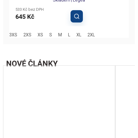
hodnocení
produktu
533 Kč bez DPH
je
645 Kč
5,0
z
5
3XS
2XS
XS
S
M
L
XL
2XL
3
hvězdiček.
NOVÉ ČLÁNKY