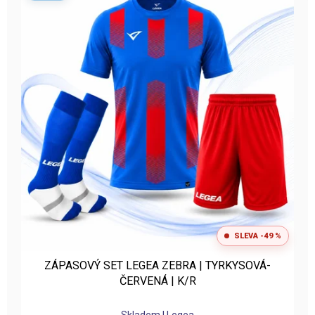
y
|
J
O
s
p
o
r
t
.
c
z
SLEVA -49 %
ZÁPASOVÝ SET LEGEA ZEBRA | TYRKYSOVÁ-
ČERVENÁ | K/R
Průměrné
Skladem | Legea