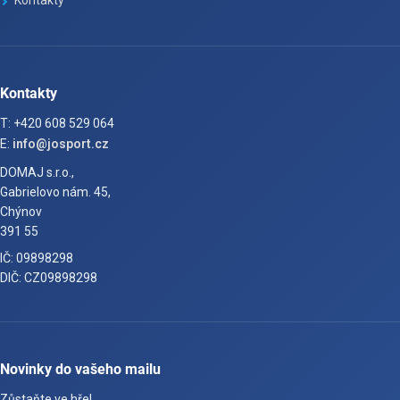
Kontakty
Kontakty
T: +420 608 529 064
E:
info@josport.cz
DOMAJ s.r.o.,
Gabrielovo nám. 45,
Chýnov
391 55
IČ: 09898298
DIČ: CZ09898298
Novinky do vašeho mailu
Zůstaňte ve hře!