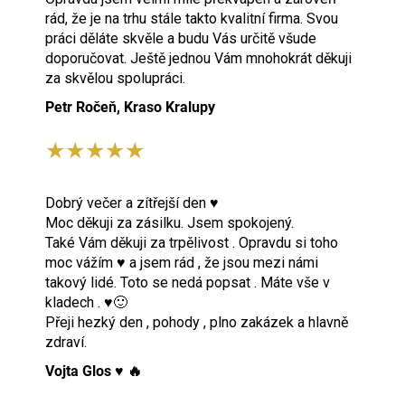
rád, že je na trhu stále takto kvalitní firma. Svou
práci děláte skvěle a budu Vás určitě všude
doporučovat. Ještě jednou Vám mnohokrát děkuji
za skvělou spolupráci.
Petr Ročeň, Kraso Kralupy
★★★★★
Dobrý večer a zítřejší den ♥️
Moc děkuji za zásilku. Jsem spokojený.
Také Vám děkuji za trpělivost . Opravdu si toho
moc vážím ♥️ a jsem rád , že jsou mezi námi
takový lidé. Toto se nedá popsat . Máte vše v
kladech . ♥️🙂
Přeji hezký den , pohody , plno zakázek a hlavně
zdraví.
Vojta Glos ♥️ 🔥