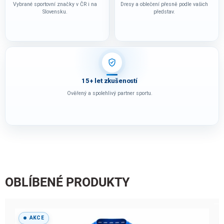
k
Vybrané sportovní značky v ČR i na
Dresy a oblečení přesně podle vašich
Slovensku.
představ.
l
u
b
y
,
15+ let zkušeností
š
Ověřený a spolehlivý partner sportu.
k
o
l
y
a
k
OBLÍBENÉ PRODUKTY
e
m
p
AKCE