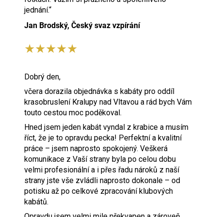
jednání.“
Jan Brodský, Český svaz vzpírání
★★★★★
Dobrý den,
včera dorazila objednávka s kabáty pro oddíl
krasobruslení Kralupy nad Vltavou a rád bych Vám
touto cestou moc poděkoval.
Hned jsem jeden kabát vyndal z krabice a musím
říct, že je to opravdu pecka! Perfektní a kvalitní
práce – jsem naprosto spokojený. Veškerá
komunikace z Vaší strany byla po celou dobu
velmi profesionální a i přes řadu nároků z naší
strany jste vše zvládli naprosto dokonale – od
potisku až po celkové zpracování klubových
kabátů.
Opravdu jsem velmi mile překvapen a zároveň