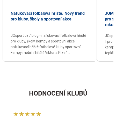
JOMA 
Nafukovací fotbalová hřiště: Nový trend
pro s
pro kluby, školy a sportovní akce
roku 
JOsport.cz / blog • nafukovací fotbalová hřiště
JOspor
pro kluby, školy, kempy a sportovní akce
II pro 
nafukovací hřiště fotbalové kluby sportovní
kempy 
kempy mobilní hřiště Viktoria Plzeň...
teplák
HODNOCENÍ KLUBŮ
★★★★★