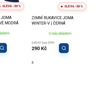
SLEVA -50 %
SLEVA -50 %
E JOMA
ZIMNÍ RUKAVICE JOMA
AVĚ MODRÁ
WINTER-V | ČERNÁ
kladem
U nás skladem
240 Kč bez DPH
290 Kč
8
O
v
l
á
d
a
c
í