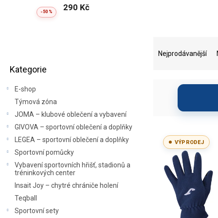
290 Kč
-50 %
P
Ř
o
a
Nejprodávanější
Přeskočit
s
z
Kategorie
kategorie
t
e
r
n
E-shop
a
í
Týmová zóna
n
p
JOMA – klubové oblečení a vybavení
n
r
í
o
GIVOVA – sportovní oblečení a doplňky
V
p
d
ý
LEGEA – sportovní oblečení a doplňky
VÝPRODEJ
a
u
p
Sportovní pomůcky
n
k
i
Vybavení sportovních hřišť, stadionů a
e
t
s
tréninkových center
l
ů
p
Insait Joy – chytré chrániče holení
r
Teqball
o
Sportovní sety
d