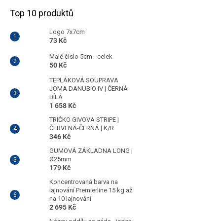
Top 10 produktů
Logo 7x7cm
73 Kč
Malé číslo 5cm - celek
50 Kč
TEPLÁKOVÁ SOUPRAVA
JOMA DANUBIO IV | ČERNÁ-
BÍLÁ
1 658 Kč
TRIČKO GIVOVA STRIPE |
ČERVENÁ-ČERNÁ | K/R
346 Kč
GUMOVÁ ZÁKLADNA LONG |
Ø25mm
179 Kč
Koncentrovaná barva na
lajnování Premierline 15 kg až
na 10 lajnování
2 695 Kč