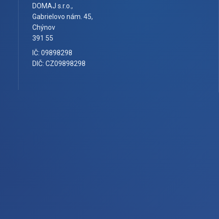
DOMAJ s.r.o.,
Gabrielovo nám. 45,
Chýnov
391 55
IČ: 09898298
DIČ: CZ09898298