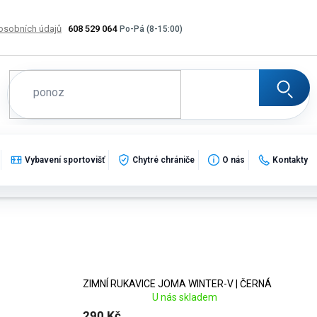
osobních údajů
608 529 064
Výměna, vrácení a reklamace zboží
Katalogy
Potisk
Vybavení sportovišť
Chytré chrániče
O nás
Kontakty
ZIMNÍ RUKAVICE JOMA WINTER-V | ČERNÁ
U nás skladem
290 Kč