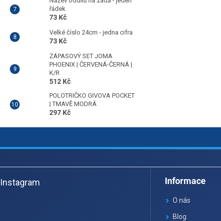
Název oddílu na záda - jeden
řádek
73 Kč
Velké číslo 24cm - jedna cifra
73 Kč
ZÁPASOVÝ SET JOMA
PHOENIX | ČERVENÁ-ČERNÁ |
K/R
512 Kč
POLOTRIČKO GIVOVA POCKET
| TMAVĚ MODRÁ
297 Kč
Z
á
Informace
Instagram
p
a
O nás
t
Blog