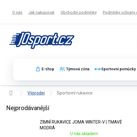
Přejít
na
O nás
Jak nakupovat
Obchodní podmínky
Podmínky ochrany 
obsah
E-shop
Týmová zóna
Sportovní pomůcky
Domů
Výprodej
Sportovní rukavice
Sportovní rukavice ve výprodeji
Nejprodávanější
ZIMNÍ RUKAVICE JOMA WINTER-V | TMAVĚ
MODRÁ
U nás skladem