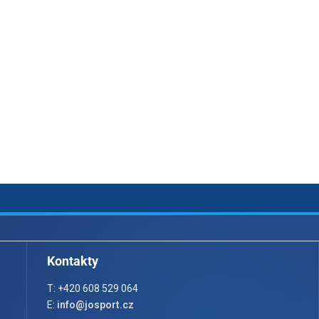
Kontakty
T: +420 608 529 064
E:
info@josport.cz