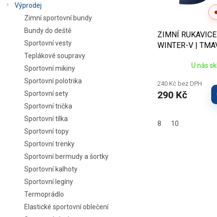
Výprodej
u
k
Zimní sportovní bundy
t
Bundy do deště
ZIMNÍ RUKAVIC
ů
Sportovní vesty
WINTER-V | TM
Teplákové soupravy
U nás s
Sportovní mikiny
Sportovní polotrika
240 Kč bez DPH
290 Kč
Sportovní sety
Sportovní trička
Sportovní tílka
8
10
Sportovní topy
Sportovní trenky
Sportovní bermudy a šortky
Sportovní kalhoty
Sportovní legíny
Termoprádlo
Elastické sportovní oblečení