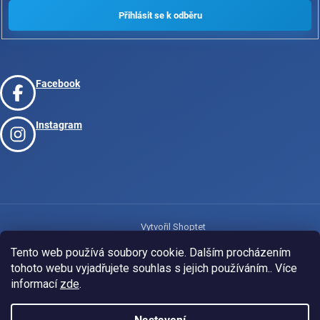
Facebook
Instagram
Vytvořil Shoptet
Tento web používá soubory cookie. Dalším procházením
tohoto webu vyjadřujete souhlas s jejich používáním.. Více
Copyright 2026
www.josport.cz
. Všechna práva vyhrazena.
informací
zde
.