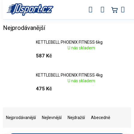
Přejít
na
obsah
Kettlebell – jednoruční činky pro silov
Nejprodávanější
KETTLEBELL PHOENIX FITNESS 6kg
U nás skladem
587 Kč
KETTLEBELL PHOENIX FITNESS 4kg
U nás skladem
475 Kč
Ř
a
Nejprodávanější
Nejlevnější
Nejdražší
Abecedně
z
e