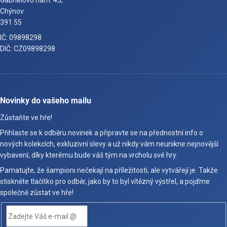
Gabrielovo nám. 45,
Chýnov
391 55
IČ: 09898298
DIČ: CZ09898298
Novinky do vašeho mailu
Zůstaňte ve hře!
Přihlaste se k odběru novinek a připravte se na přednostní info o
nových kolekcích, exkluzivní slevy a už nikdy vám neunikne nejnovější
vybavení, díky kterému bude váš tým na vrcholu své hry.
Pamatujte, že šampioni nečekají na příležitosti, ale vytvářejí je. Takže
stiskněte tlačítko pro odběr, jako by to byl vítězný výstřel, a pojďme
společně zůstat ve hře!