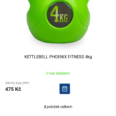
KETTLEBELL PHOENIX FITNESS 4kg
U nás skladem
393 Kč bez DPH
475 Kč
2
položek celkem
O
v