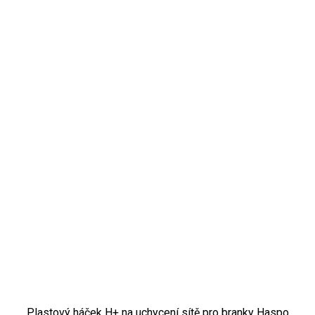
Plastový háček H+ na uchycení sítě pro branky Haspo