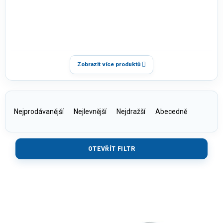
Zobrazit více produktů
Řazení produktů
Nejprodávanější
Nejlevnější
Nejdražší
Abecedně
OTEVŘÍT FILTR
V
ý
p
i