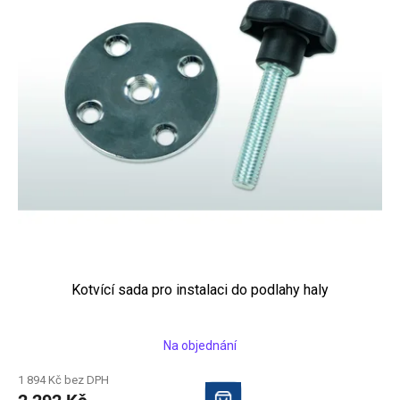
s
p
r
o
d
u
k
t
ů
Kotvící sada pro instalaci do podlahy haly
Na objednání
1 894 Kč bez DPH