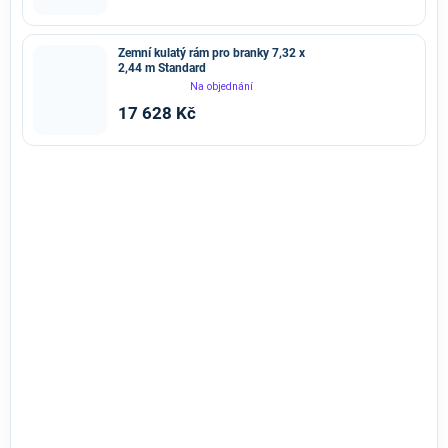
Pro kluby, školy i sportovní
areály
Zemní kulatý rám pro branky 7,32 x
2,44 m Standard
Ideální řešení pro
sportovní kluby, školy, haly a hřiště
,
Na objednání
kde je potřeba mít
branky a sítě vždy perfektně
17 628 Kč
připravené
na trénink i soutěžní zápasy.