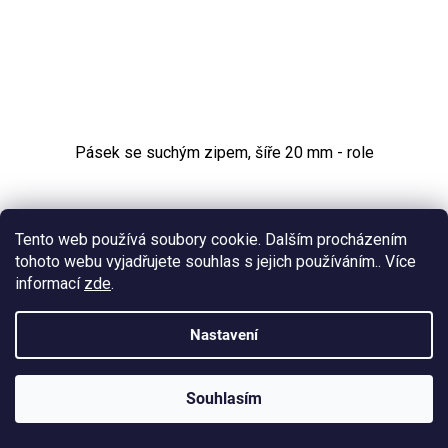
Pásek se suchým zipem, šíře 20 mm - role
Skladem | Givova
Tento web používá soubory cookie. Dalším procházením
421 Kč bez DPH
tohoto webu vyjadřujete souhlas s jejich používáním.. Více
510 Kč
informací
zde
.
Nastavení
Souhlasím
KLUBOVÁ NABÍDKA
⚡
ZDARMA
Ozveme se do 24 hodin