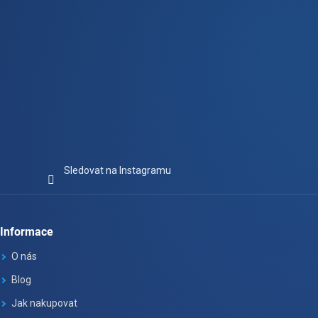
i
s
u
Sledovat na Instagramu
Informace
O nás
Blog
Jak nakupovat