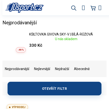
Přejít
na
obsah
Sportovní kšiltovky ve výprodeji
Nejprodávanější
KŠILTOVKA GIVOVA SKY-V | BÍLÁ-RŮŽOVÁ
U nás skladem
330 Kč
-49 %
Ř
a
Nejprodávanější
Nejlevnější
Nejdražší
Abecedně
z
e
n
OTEVŘÍT FILTR
í
p
r
V
o
ý
VÝPRODEJ