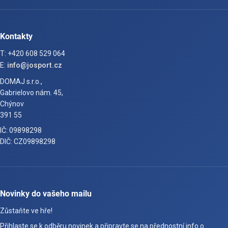
Kontakty
T: +420 608 529 064
E:
info@josport.cz
DOMAJ s.r.o.,
Gabrielovo nám. 45,
Chýnov
391 55
IČ: 09898298
DIČ: CZ09898298
Novinky do vašeho mailu
Zůstaňte ve hře!
Přihlaste se k odběru novinek a připravte se na přednostní info o