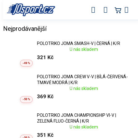
Přejít
na
obsah
Sportovní polotrika ve výprodeji
Nejprodávanější
POLOTRIKO JOMA SMASH-V | ČERNÁ | K/R
U nás skladem
321 Kč
-49 %
POLOTRIKO JOMA CREW V-V | BÍLÁ-ČERVENÁ-
TMAVĚ MODRÁ | K/R
U nás skladem
369 Kč
-50 %
POLOTRIKO JOMA CHAMPIONSHIP VI-V |
ZELENÁ FLUO-ČERNÁ | K/R
U nás skladem
351 Kč
-50 %