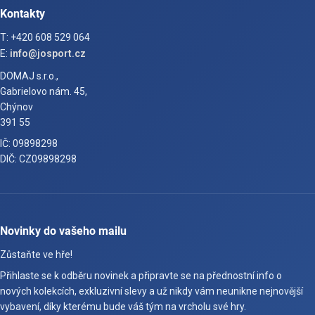
Kontakty
T: +420 608 529 064
E:
info@josport.cz
DOMAJ s.r.o.,
Gabrielovo nám. 45,
Chýnov
391 55
IČ: 09898298
DIČ: CZ09898298
Novinky do vašeho mailu
Zůstaňte ve hře!
Přihlaste se k odběru novinek a připravte se na přednostní info o
nových kolekcích, exkluzivní slevy a už nikdy vám neunikne nejnovější
vybavení, díky kterému bude váš tým na vrcholu své hry.