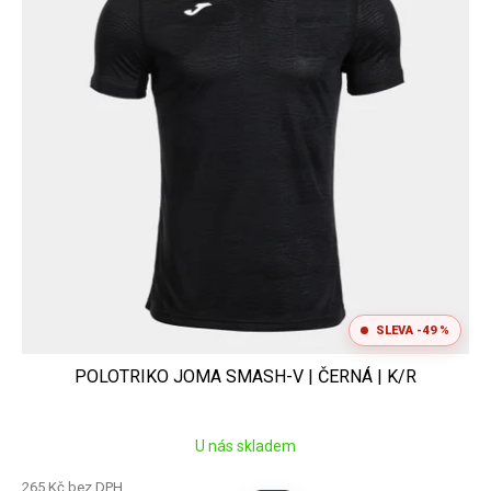
s
t
p
ů
r
o
d
u
k
t
ů
SLEVA -49 %
POLOTRIKO JOMA SMASH-V | ČERNÁ | K/R
U nás skladem
265 Kč bez DPH