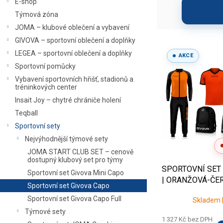
E-shop
barev
– u klubů obvykle 
a
í
Týmová zóna
n
p
Pom
JOMA – klubové oblečení a vybavení
n
r
í
o
Výhody
GIVOVA – sportovní oblečení a doplňky
V
p
d
ý
LEGEA – sportovní oblečení a doplňky
AKCE
a
u
✅
Kompletní výbava hráče
v j
p
Sportovní pomůcky
n
k
i
Vybavení sportovních hřišť, stadionů a
✅
Výhodný poměr ceny a kval
e
t
s
tréninkových center
l
ů
p
✅
Jednotný týmový vzhled
pro
Insait Joy – chytré chrániče holení
r
Teqball
✅
Potisk na přání
(logo klubu, 
o
Sportovní sety
d
Nejvýhodnější týmové sety
u
Řešíte týmovou objednávk
k
JOMA START CLUB SET – cenově
dostupný klubový set pro týmy
t
kombinací barev a zajistíme 
SPORTOVNÍ SET
Sportovní set Givova Mini Capo
ů
| ORANŽOVÁ-ČE
Sportovní set Givova Capo
Sportovní set Givova Capo Full
Skladem |
Týmové sety
1 327 Kč bez DPH