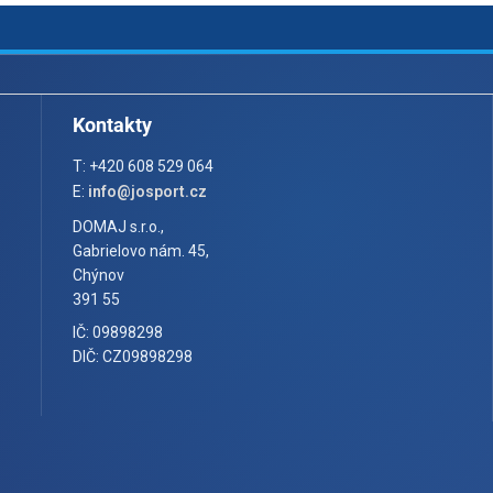
Kontakty
T: +420 608 529 064
E:
info@josport.cz
DOMAJ s.r.o.,
Gabrielovo nám. 45,
Chýnov
391 55
IČ: 09898298
DIČ: CZ09898298