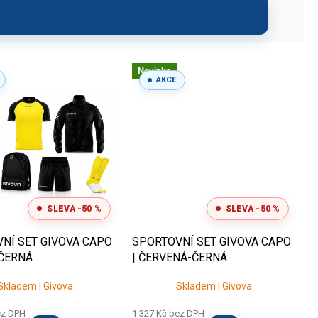
ní vybavení během sezóny.
dce.
potisku
Novinka
AKCE
SLEVA -50 %
SLEVA -50 %
učení velikostí, pomůžeme s
NÍ SET GIVOVA CAPO
SPORTOVNÍ SET GIVOVA CAPO
-ČERNÁ
| ČERVENÁ-ČERNÁ
Skladem | Givova
Skladem | Givova
ez DPH
1 327 Kč bez DPH