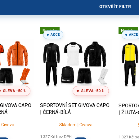
řešíme sjednocení designu napříč kategoriemi, případně doplně
OTEVŘÍT FILTR
ůžeme i s velikostním rozpisem, aby šla týmová objednávka hla
 pro kluby: rychlá objednávka + možnost 
Novinka
Novinka
AKCE
AKCE
ednom balíčku – méně starostí pro trenéra i vedení klubu
ity
při nákupu více kusů
 trénink, zápasy i cestování
čísla, jména) – vše vyřídíte na jednom místě
SLEVA -50 %
SLEVA -50 %
u?
Pokud vybavujete klub (např. 15–30+ hráčů), připravíme dopor
i potisk. Set Capo je skvělá volba pro celou sezónu.
 GIVOVA CAPO
SPORTOVNÍ SET GIVOVA CAPO
SPORTOV
RNÁ
| ČERNÁ-BÍLÁ
| ŽLUTÁ
 Givova
Skladem | Givova
1 327 Kč bez DPH
1 327 Kč b