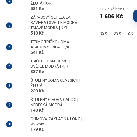
ŽLUTÁ | K/R
581 Kč
1 327 Kč bez DPH
1 606 Kč
ZÁPASOVÝ SET LEGEA
BAVIERA | SVĚTLE MODRÁ-
TMAVĚ MODRÁ | K/R
518 Kč
3XS
2XS
XS
TERMO TRIČKO JOMA
ACADEMY | BÍLÁ | D/R
641 Kč
TRIČKO JOMA COMBI |
SVĚTLE MODRÁ | K/R
387 Kč
ŠTULPNY JOMA CLASSIC II |
ŽLUTÁ
230 Kč
ŠTULPNY GIVOVA CALCIO |
NEBESKÁ MODRÁ
148 Kč
GUMOVÁ ZÁKLADNA LONG |
Ø25mm
179 Kč