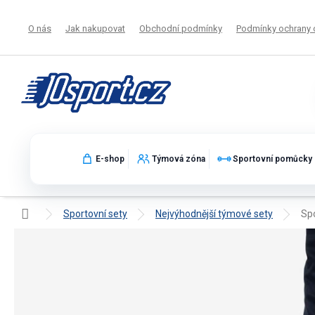
Přejít
na
O nás
Jak nakupovat
Obchodní podmínky
Podmínky ochrany 
obsah
E-shop
Týmová zóna
Sportovní pomůcky
Domů
Sportovní sety
Nejvýhodnější týmové sety
Spo
Sportovní set Givova Capo