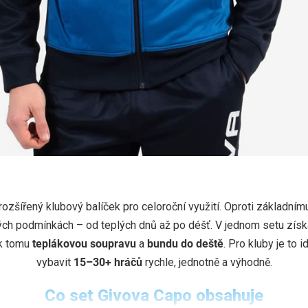
GIVOVA CAPO
rozšířený klubový balíček pro celoroční využití. Oproti základnímu
ných podmínkách – od teplých dnů až po déšť. V jednom setu získ
o + trenky + štulpny + batoh + bunda do deště
.
 k tomu
teplákovou soupravu
a
bundu do deště
. Pro kluby je to 
vybavit
15–30+ hráčů
rychle, jednotně a výhodně.
Co set Givova Capo obsahuje