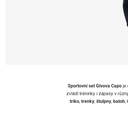
SPORTOVNÍ SET 
Sportovní set Givova Capo
je 
zvládl tréninky i zápasy v růz
Rozšířená výbava pro trénink i zápasy:
souprava + trik
triko
,
trenky
,
štulpny
,
batoh
,