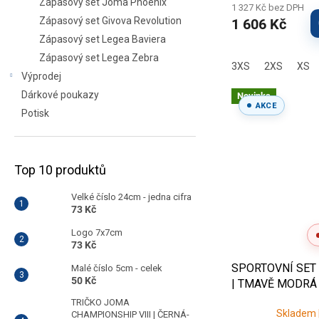
Zápasový set Joma Phoenix
1 327 Kč bez DPH
Zápasový set Givova Revolution
1 606 Kč
Zápasový set Legea Baviera
Zápasový set Legea Zebra
3XS
2XS
XS
Výprodej
Dárkové poukazy
Novinka
AKCE
Potisk
Top 10 produktů
Velké číslo 24cm - jedna cifra
73 Kč
Logo 7x7cm
73 Kč
SPORTOVNÍ SET
Malé číslo 5cm - celek
50 Kč
| TMAVĚ MODRÁ
TRIČKO JOMA
Skladem |
CHAMPIONSHIP VIII | ČERNÁ-