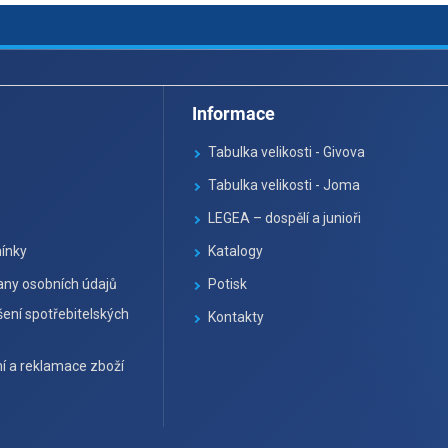
i
s
u
Informace
Tabulka velikosti - Givova
Tabulka velikosti - Joma
LEGEA – dospělí a junioři
ínky
Katalogy
ny osobních údajů
Potisk
ení spotřebitelských
Kontakty
í a reklamace zboží