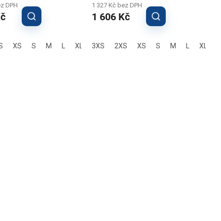
ez DPH
1 327 Kč bez DPH
Kč
1 606 Kč
L
S
XS
S
M
L
XL
3XS
2XL
3XL
2XS
XS
S
M
L
XL
2