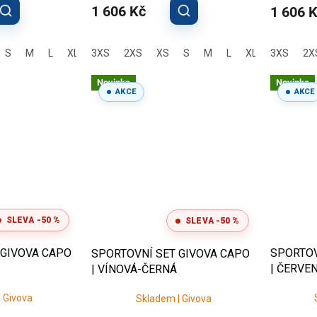
1 606 Kč
1 606 
S
M
L
XL
3XS
2XL
3XL
2XS
XS
S
M
L
XL
3XS
2XL
3X
2X
Novinka
Novinka
AKCE
AKCE
SLEVA -50 %
SLEVA -50 %
 GIVOVA CAPO
SPORTOV
SPORTOVNÍ SET GIVOVA CAPO
| ČERVE
| VÍNOVÁ-ČERNÁ
 Givova
Skladem | Givova