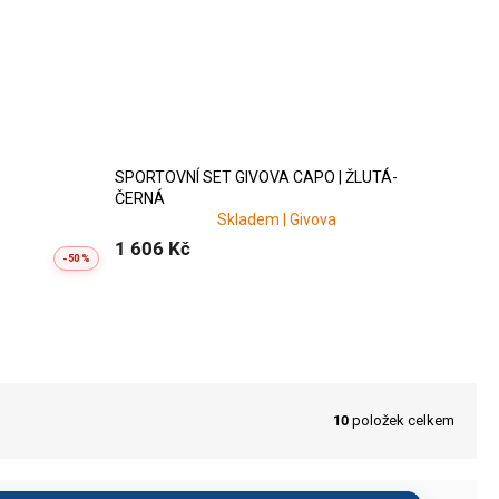
SPORTOVNÍ SET GIVOVA CAPO | ŽLUTÁ-
ČERNÁ
Skladem | Givova
1 606 Kč
-50 %
tí
. V praxi to znamená: hráč má
do deště navíc řeší typickou
10
položek celkem
u
ělé. K dispozici je
široká škála