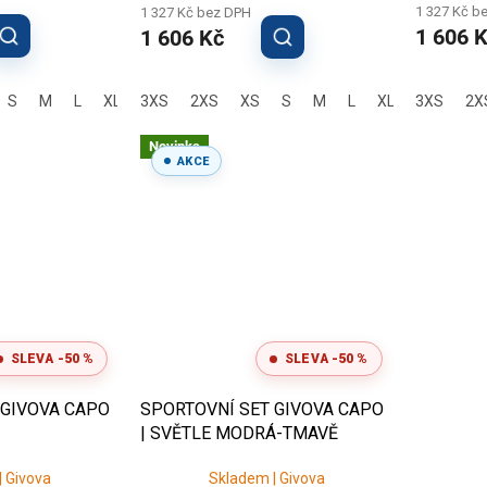
1 327 Kč b
1 327 Kč bez DPH
1 606 
1 606 Kč
S
M
L
XL
3XS
2XL
3XL
2XS
XS
S
M
L
XL
3XS
2XL
3X
2X
Novinka
AKCE
SLEVA -50 %
SLEVA -50 %
 GIVOVA CAPO
SPORTOVNÍ SET GIVOVA CAPO
| SVĚTLE MODRÁ-TMAVĚ
MODRÁ
 Givova
Skladem | Givova