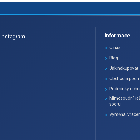
Z
á
Informace
Instagram
p
a
O nás
t
Blog
í
Jak nakupovat
Obchodní podm
Podmínky ochra
Mimosoudní řeš
sporu
Výměna, vrácen