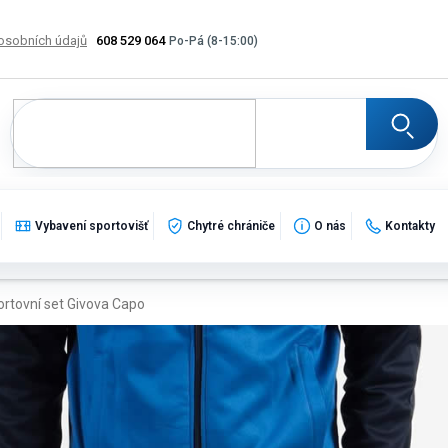
osobních údajů
608 529 064
Výměna, vrácení a reklamace zboží
Katalogy
Potisk
Vybavení sportovišť
Chytré chrániče
O nás
Kontakty
rtovní set Givova Capo