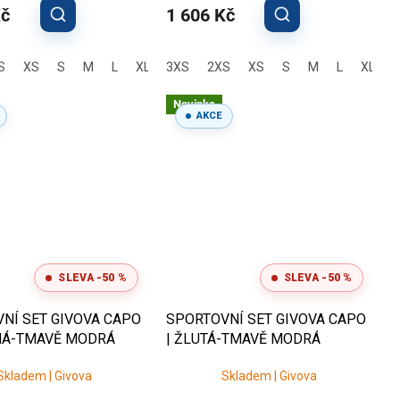
Kč
1 606 Kč
L
S
XS
S
M
L
XL
3XS
2XL
3XL
2XS
XS
S
M
L
XL
2
Novinka
AKCE
SLEVA -50 %
SLEVA -50 %
NÍ SET GIVOVA CAPO
SPORTOVNÍ SET GIVOVA CAPO
NÁ-TMAVĚ MODRÁ
| ŽLUTÁ-TMAVĚ MODRÁ
Skladem | Givova
Skladem | Givova