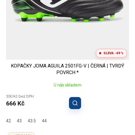
SLEVA -49 %
KOPAČKY JOMA AGUILA 2501FG-V | ČERNÁ | TVRDÝ
POVRCH *
U nás skladem
550 Kč bez DPH
666 Kč
42
43
43.5
44