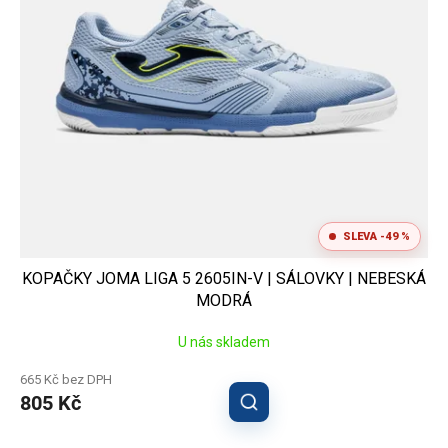
o
d
u
k
t
ů
SLEVA -49 %
KOPAČKY JOMA LIGA 5 2605IN-V | SÁLOVKY | NEBESKÁ
MODRÁ
U nás skladem
665 Kč bez DPH
805 Kč