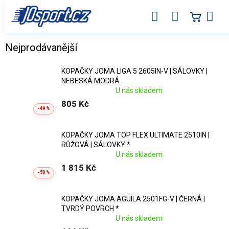
Přejít
na
obsah
Fotbalové kopačky Joma ve výprodeji
Nejprodávanější
KOPAČKY JOMA LIGA 5 2605IN-V | SÁLOVKY |
NEBESKÁ MODRÁ
U nás skladem
805 Kč
-49 %
KOPAČKY JOMA TOP FLEX ULTIMATE 2510IN |
RŮŽOVÁ | SÁLOVKY *
U nás skladem
1 815 Kč
-50 %
KOPAČKY JOMA AGUILA 2501FG-V | ČERNÁ |
TVRDÝ POVRCH *
U nás skladem