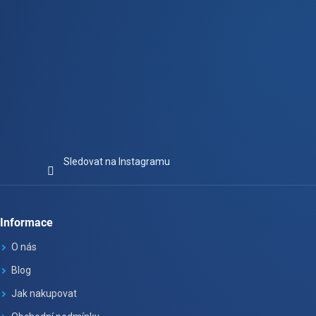
s
u
Sledovat na Instagramu
Informace
O nás
Blog
Jak nakupovat