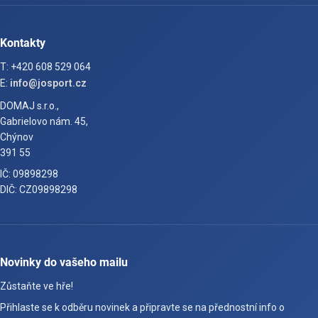
Kontakty
T: +420 608 529 064
E:
info@josport.cz
DOMAJ s.r.o.,
Gabrielovo nám. 45,
Chýnov
391 55
IČ: 09898298
DIČ: CZ09898298
Novinky do vašeho mailu
Zůstaňte ve hře!
Přihlaste se k odběru novinek a připravte se na přednostní info o