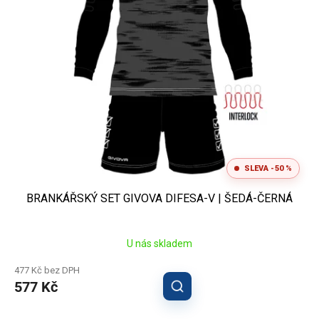
o
d
u
k
t
ů
SLEVA -50 %
BRANKÁŘSKÝ SET GIVOVA DIFESA-V | ŠEDÁ-ČERNÁ
U nás skladem
477 Kč bez DPH
577 Kč