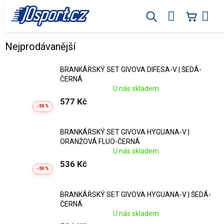
Přejít
na
obsah
Brankářské dresy ve výprodeji
Nejprodávanější
BRANKÁŘSKÝ SET GIVOVA DIFESA-V | ŠEDÁ-
ČERNÁ
U nás skladem
577 Kč
-50 %
BRANKÁŘSKÝ SET GIVOVA HYGUANA-V |
ORANŽOVÁ FLUO-ČERNÁ
U nás skladem
536 Kč
-50 %
BRANKÁŘSKÝ SET GIVOVA HYGUANA-V | ŠEDÁ-
ČERNÁ
U nás skladem