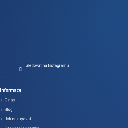
s
u
Sledovat na Instagramu
Informace
O nás
Blog
Jak nakupovat