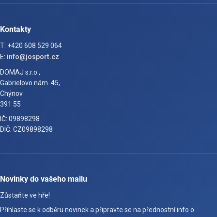
Kontakty
T: +420 608 529 064
E:
info@josport.cz
DOMAJ s.r.o.,
Gabrielovo nám. 45,
Chýnov
391 55
IČ: 09898298
DIČ: CZ09898298
Novinky do vašeho mailu
Zůstaňte ve hře!
Přihlaste se k odběru novinek a připravte se na přednostní info o