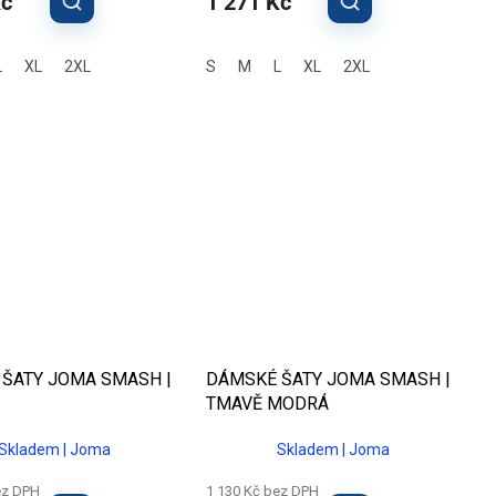
Kč
1 271 Kč
L
XL
2XL
S
M
L
XL
2XL
ŠATY JOMA SMASH |
DÁMSKÉ ŠATY JOMA SMASH |
TMAVĚ MODRÁ
Skladem | Joma
Skladem | Joma
ez DPH
1 130 Kč bez DPH