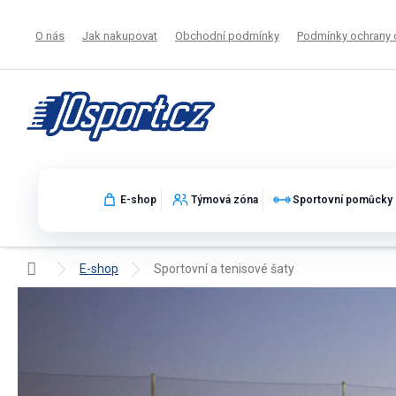
Přejít
na
O nás
Jak nakupovat
Obchodní podmínky
Podmínky ochrany 
obsah
E-shop
Týmová zóna
Sportovní pomůcky
Domů
E-shop
Sportovní a tenisové šaty
Sportovní a tenisové šaty pro aktivní