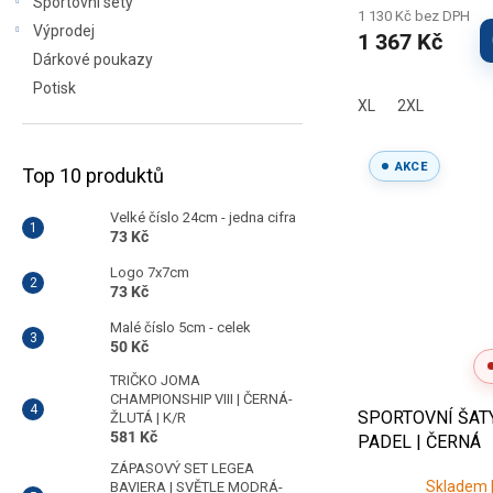
Sportovní sety
1 130 Kč bez DPH
Výprodej
1 367 Kč
Dárkové poukazy
Potisk
XL
2XL
AKCE
Top 10 produktů
Velké číslo 24cm - jedna cifra
73 Kč
Logo 7x7cm
73 Kč
Malé číslo 5cm - celek
50 Kč
TRIČKO JOMA
CHAMPIONSHIP VIII | ČERNÁ-
SPORTOVNÍ ŠAT
ŽLUTÁ | K/R
581 Kč
PADEL | ČERNÁ
ZÁPASOVÝ SET LEGEA
Skladem |
BAVIERA | SVĚTLE MODRÁ-