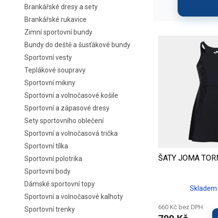
a
í
Brankářské dresy a sety
n
p
Brankářské rukavice
n
r
í
o
Zimní sportovní bundy
V
p
d
ý
Bundy do deště a šusťákové bundy
a
u
p
Sportovní vesty
n
k
i
Teplákové soupravy
e
t
s
Sportovní mikiny
l
ů
p
Sportovní a volnočasové košile
r
Sportovní a zápasové dresy
o
d
Sety sportovního oblečení
u
Sportovní a volnočasová trička
k
Sportovní tílka
t
ŠATY JOMA TOR
Sportovní polotrika
ů
Sportovní body
Dámské sportovní topy
Skladem 
Sportovní a volnočasové kalhoty
660 Kč bez DPH
Sportovní trenky