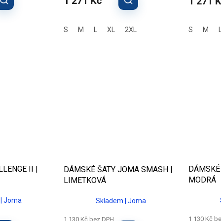
1 271 Kč
1 271 
S
M
L
XL
2XL
S
M
LENGE II |
DÁMSKÉ 
DÁMSKÉ ŠATY JOMA SMASH |
MODRÁ
LIMETKOVÁ
| Joma
Skladem | Joma
1 130 Kč b
1 130 Kč bez DPH