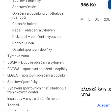
Sportovní ledvinky
956 Kč
Sportovní míče
Oblečení a doplňky pro fotbalové
rozhodčí
M
L
XL
2XL
Chrániče holení
Padel – oblečení a vybavení
Pickleball – oblečení a vybavení
Potítka JOMA
Ostatní sportovní doplňky
Týmová zóna
JOMA – klubové oblečení a vybavení
GIVOVA – sportovní oblečení a doplňky
LEGEA – sportovní oblečení a doplňky
Sportovní pomůcky
Vybavení sportovních hřišť, stadionů a
DÁMSKÉ ŠATY J
tréninkových center
ŠEDÁ
Insait Joy – chytré chrániče holení
Teqball
Skladem