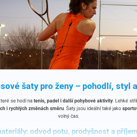
isové šaty pro ženy – pohodlí, styl 
 které se hodí na
tenis, padel i další pohybové aktivity
. Lehké stři
 pohodlí při sportu i ve volném čase.
ech i rychlých změnách směru
. Šaty jsou ideální také jako
sporto
volný čas.
ateriály: odvod potu, prodyšnost a příje