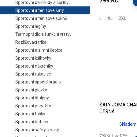
799 Kč
Sportovní bermudy a šortky
Sportovní a tenisové šaty
Sportovní a tenisové sukně
L
XL
2XL
Sportovní legíny
Termoprádlo a funkční vrstvy
Rozlišovací trika
Sportovní a zimní čepice
Sportovní kšiltovky
Sportovní nákrčníky
Sportovní rukavice
Sportovní spodní prádlo
Sportovní plavky
Sportovní štulpny
ŠATY JOMA CHAL
Sportovní ponožky
ČERNÁ
Sportovní tašky
Sportovní batohy
Skladem 
Sportovní sáčky a vaky
790 Kč bez DPH