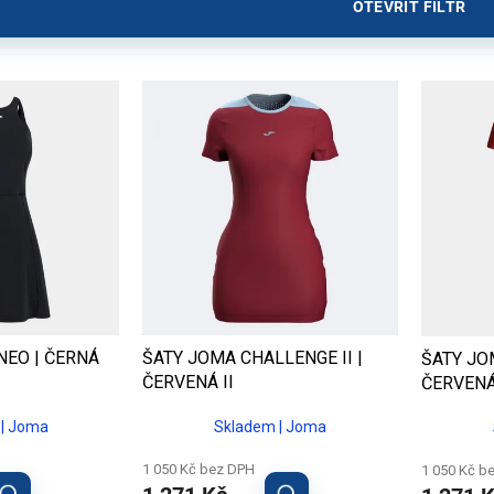
OTEVŘÍT FILTR
NEO | ČERNÁ
ŠATY JOMA CHALLENGE II |
ŠATY JO
ČERVENÁ II
ČERVEN
| Joma
Skladem | Joma
1 050 Kč bez DPH
1 050 Kč b