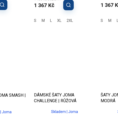
1 367 
1 367 Kč
S
M
L
XL
2XL
S
M
DÁMSKÉ ŠATY JOMA
ŠATY JO
OMA SMASH |
CHALLENGE | RŮŽOVÁ
MODRÁ
Skladem | Joma
 | Joma