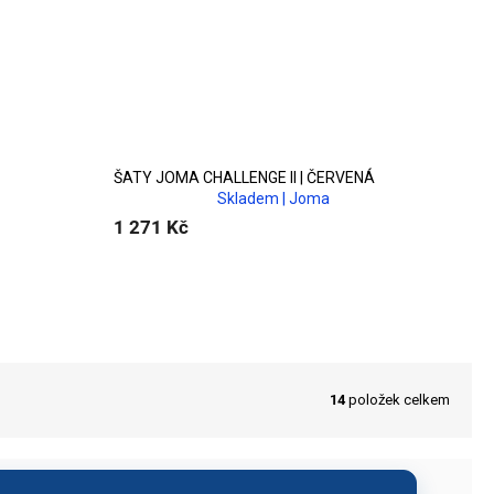
ventilaci
a udržují příjemný
neomezují v pohybu.
ce
skáte
pevné klubové slevy
a
ŠATY JOMA CHALLENGE II | ČERVENÁ
Skladem | Joma
1 271 Kč
14
položek celkem