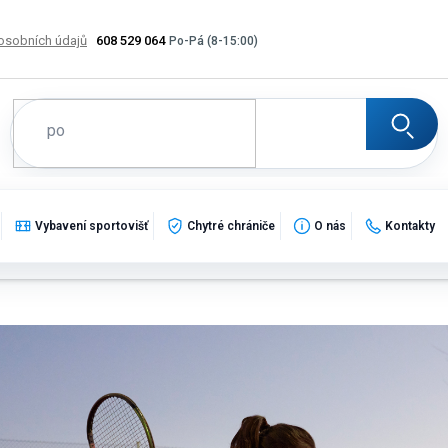
osobních údajů
608 529 064
Výměna, vrácení a reklamace zboží
Katalogy
Potisk
Vybavení sportovišť
Chytré chrániče
O nás
Kontakty
 ženy