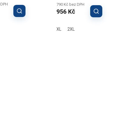
 DPH
790 Kč bez DPH
956 Kč
XL
2XL