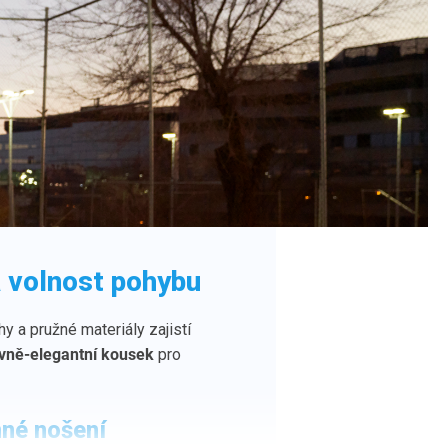
a volnost pohybu
hy a pružné materiály zajistí
vně-elegantní kousek
pro
mné nošení