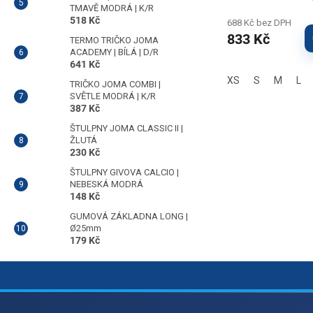
TMAVĚ MODRÁ | K/R
518 Kč
688 Kč bez DPH
833 Kč
TERMO TRIČKO JOMA
ACADEMY | BÍLÁ | D/R
641 Kč
XS
S
M
L
TRIČKO JOMA COMBI |
SVĚTLE MODRÁ | K/R
387 Kč
ŠTULPNY JOMA CLASSIC II |
ŽLUTÁ
230 Kč
ŠTULPNY GIVOVA CALCIO |
NEBESKÁ MODRÁ
148 Kč
GUMOVÁ ZÁKLADNA LONG |
Ø25mm
179 Kč
Z