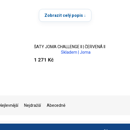
bené z
technických tkanin
, které pomáhají
odvádět pot
, podporují
ivním tréninku. Díky propracovanému střihu se šaty dobře nosí a 
Zobrazit celý popis ↓
aty pro kluby, týmy a sportovní organiza
u, kemp, svaz nebo spolek
? Využijte naši
Týmovou zónu
, kde zí
ŠATY JOMA CHALLENGE II | ČERVENÁ II
možnost
potisku
(logo, jméno, číslo).
Skladem | Joma
1 271 Kč
Nejlevnější
Nejdražší
Abecedně