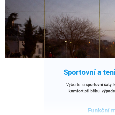
ŠATY
Sportovní a ten
Vyberte si
sportovní šaty
,
Spojení
elegantního designu
a funkčních materiálů pro
komfort při běhu, výpad
Funkční m