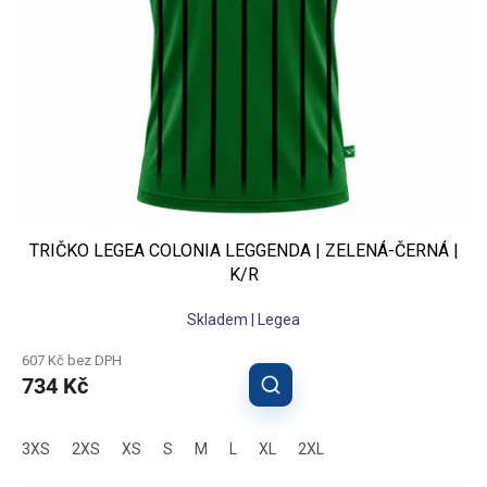
u
k
t
ů
TRIČKO LEGEA COLONIA LEGGENDA | ZELENÁ-ČERNÁ |
K/R
Skladem | Legea
607 Kč bez DPH
734 Kč
3XS
2XS
XS
S
M
L
XL
2XL