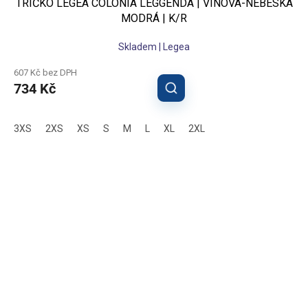
TRIČKO LEGEA COLONIA LEGGENDA | VÍNOVÁ-NEBESKÁ
MODRÁ | K/R
Skladem | Legea
607 Kč bez DPH
734 Kč
3XS
2XS
XS
S
M
L
XL
2XL