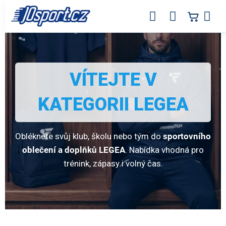
Přejít
na
obsah
LEGEA – sportovní oblečení a doplňky
VÍTEJTE V
KATEGORII LEGEA
Oblékněte svůj klub, školu nebo tým do
sportovního
oblečení a doplňků LEGEA
. Nabídka vhodná pro
trénink, zápasy i volný čas.