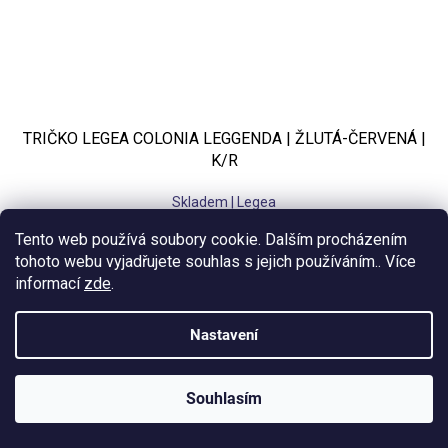
TRIČKO LEGEA COLONIA LEGGENDA | ŽLUTÁ-ČERVENÁ |
K/R
Skladem | Legea
Tento web používá soubory cookie. Dalším procházením
607 Kč bez DPH
734 Kč
tohoto webu vyjadřujete souhlas s jejich používáním.. Více
informací
zde
.
3XS
2XS
XS
S
M
L
XL
2XL
Nastavení
Souhlasím
KLUBOVÁ NABÍDKA
⚡
ZDARMA
Ozveme se do 24 hodin