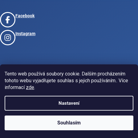
Facebook
Instagram
Tento web používá soubory cookie. Dalším procházením
Vytvořil Shoptet
tohoto webu vyjadřujete souhlas s jejich používáním.. Více
informací
zde
.
Copyright 2026
www.josport.cz
. Všechna práva vyhrazena.
Nastavení
Souhlasím
KLUBOVÁ NABÍDKA
⚡
ZDARMA
Ozveme se do 24 hodin