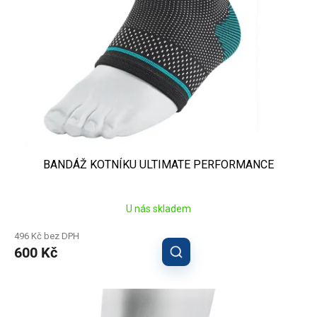
o
ů
d
u
k
t
ů
BANDÁŽ KOTNÍKU ULTIMATE PERFORMANCE
U nás skladem
496 Kč bez DPH
600 Kč