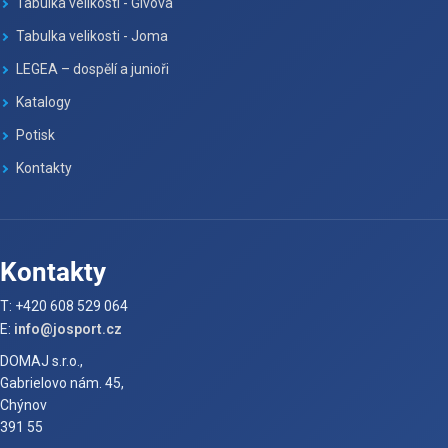
Tabulka velikosti - Givova
Tabulka velikosti - Joma
LEGEA – dospělí a junioři
Katalogy
Potisk
Kontakty
Kontakty
T: +420 608 529 064
E:
info@josport.cz
DOMAJ s.r.o.,
Gabrielovo nám. 45,
Chýnov
391 55