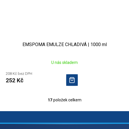
EMSPOMA EMULZE CHLADIVÁ | 1000 ml
U nás skladem
208 Kč bez DPH
252 Kč
17
položek celkem
O
v
l
á
d