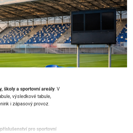
nter
y, školy a sportovní areály
. V
tabule, výsledkové tabule,
rénink i zápasový provoz.
příslušenství pro sportovní