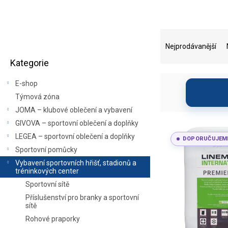
V nabídce najdete také
nafu
mládežnický f
P
Ř
o
a
Nejprodávanější
Přeskočit
s
z
Pro údržbu a přípravu hři
Kategorie
kategorie
t
e
hřiště a rohov
r
n
E-shop
a
í
Profes
Týmová zóna
n
p
JOMA – klubové oblečení a vybavení
n
r
Pomáháme vybavit
sport
í
o
GIVOVA – sportovní oblečení a doplňky
V
poradíme s výbě
p
d
ý
LEGEA – sportovní oblečení a doplňky
DOPORUČUJEM
a
u
p
Sportovní pomůcky
n
k
i
Vybavení sportovních hřišť, stadionů a
e
t
s
tréninkových center
l
ů
p
Sportovní sítě
r
Příslušenství pro branky a sportovní
o
sítě
d
Rohové praporky
u