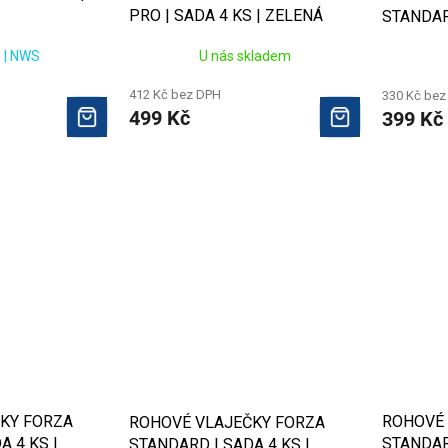
PRO | SADA 4 KS | ZELENÁ
STANDARD
FLUO
TMAVĚ 
 | NWS
U nás skladem
412 Kč bez DPH
330 Kč bez
499 Kč
399 Kč
KY FORZA
ROHOVÉ 
ROHOVÉ VLAJEČKY FORZA
A 4 KS |
STANDARD
STANDARD | SADA 4 KS |