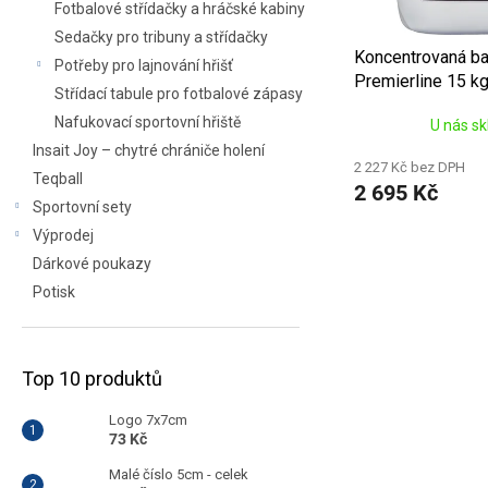
Fotbalové střídačky a hráčské kabiny
k
Sedačky pro tribuny a střídačky
t
Koncentrovaná bar
Potřeby pro lajnování hřišť
ů
Premierline 15 kg
Střídací tabule pro fotbalové zápasy
lajnování
Nafukovací sportovní hřiště
U nás s
Insait Joy – chytré chrániče holení
2 227 Kč bez DPH
Teqball
2 695 Kč
Sportovní sety
Výprodej
Dárkové poukazy
Potisk
Top 10 produktů
Logo 7x7cm
73 Kč
Malé číslo 5cm - celek