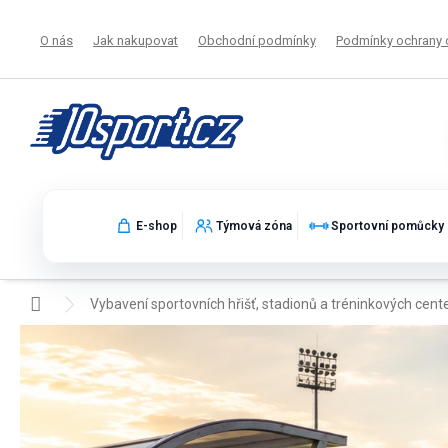
Přejít
na
O nás
Jak nakupovat
Obchodní podmínky
Podmínky ochrany 
obsah
E-shop
Týmová zóna
Sportovní pomůcky
Domů
Vybavení sportovních hřišť, stadionů a tréninkových cent
Vybavení sportovních hřišť, stadionů 