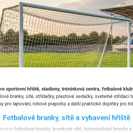
IŠTĚ A STADIONY
h hřišť, stadionů a tréninkových ce
ro sportovní hřiště, stadiony, tréninková centra, fotbalové klub
ové branky, sítě, střídačky, plastové sedačky, světelné střídací 
a tréninkových center
pro kluby, školy, obce a sportovní
by pro lajnování, rohové praporky a další praktické doplňky pro t
anizace.
Fotbalové branky, sítě a vybavení hřiště
odáváme
fotbalové branky, brankové sítě, házenkářské branky a 