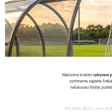
SPORTOVNÍ HŘ
Vybavení sportovníc
Nabízíme kvalitní
vybavení p
sortimentu najdete fotbal
Kompletní
vybavení sportovních hřišť, stadionů 
nafukovací hřiště, potře
org
Pro kluby, školy i obce d