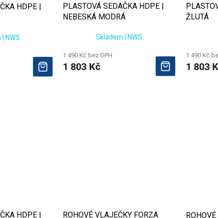
PLASTOVÁ SEDAČKA HDPE |
PLASTOV
ČKA HDPE |
NEBESKÁ MODRÁ
ŽLUTÁ
Skladem | NWS
 | NWS
1 490 Kč bez DPH
1 490 Kč b
1 803 Kč
1 803 
ČKA HDPE |
ROHOVÉ VLAJEČKY FORZA
ROHOVÉ 