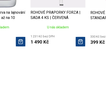
va na lajnování
ROHOVÉ PRAPORKY FORZA |
ROHOVÉ 
 až na 10
SADA 4 KS | ČERVENÁ
STANDARD
ČERVEN
kladem
U nás skladem
1 231 Kč bez DPH
330 Kč bez
1 490 Kč
399 Kč