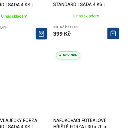
STANDARD | SADA 4 KS |
 | SADA 4 KS |
ŽLUTÁ FLUO
MODRÁ
U nás skladem
U nás skladem
330 Kč bez DPH
 DPH
399 Kč
NOVINKA
VLAJEČKY FORZA
NAFUKOVACÍ FOTBALOVÉ
 | SADA 4 KS |
HŘIŠTĚ FORZA | 30 x 20 m