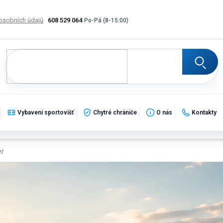
osobních údajů
608 529 064
Výměna, vrácení a reklamace zboží
Katalogy
Potisk
Vybavení sportovišť
Chytré chrániče
O nás
Kontakty
er
a tréninkových center