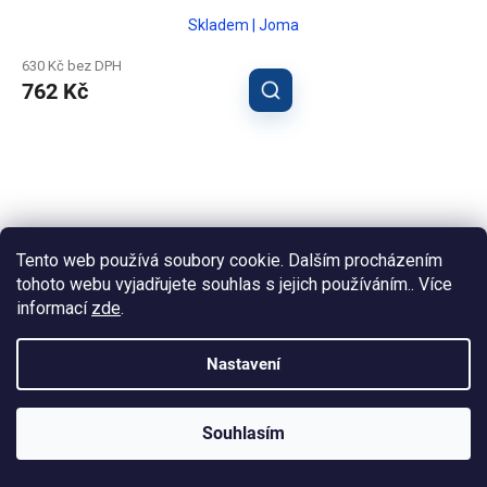
Skladem | Joma
630 Kč bez DPH
762 Kč
Tento web používá soubory cookie. Dalším procházením
tohoto webu vyjadřujete souhlas s jejich používáním.. Více
informací
zde
.
Nastavení
Souhlasím
KLUBOVÁ NABÍDKA
⚡
ZDARMA
Ozveme se do 24 hodin