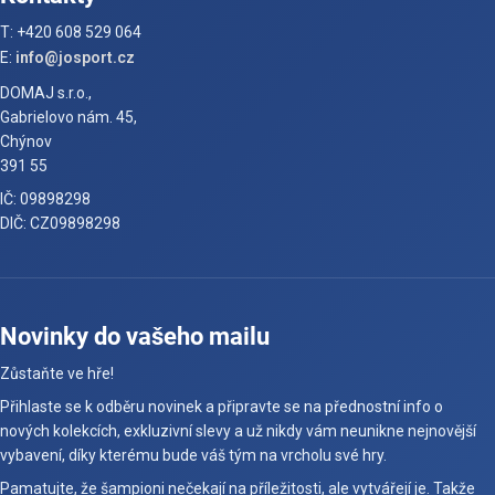
T: +420 608 529 064
E:
info@josport.cz
DOMAJ s.r.o.,
Gabrielovo nám. 45,
Chýnov
391 55
IČ: 09898298
DIČ: CZ09898298
Novinky do vašeho mailu
Zůstaňte ve hře!
Přihlaste se k odběru novinek a připravte se na přednostní info o
nových kolekcích, exkluzivní slevy a už nikdy vám neunikne nejnovější
vybavení, díky kterému bude váš tým na vrcholu své hry.
Pamatujte, že šampioni nečekají na příležitosti, ale vytvářejí je. Takže