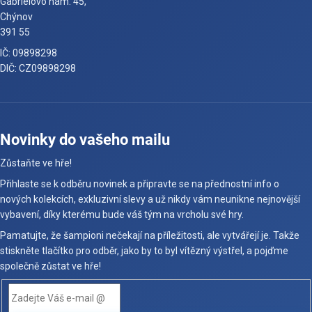
Gabrielovo nám. 45,
Chýnov
391 55
IČ: 09898298
DIČ: CZ09898298
Novinky do vašeho mailu
Zůstaňte ve hře!
Přihlaste se k odběru novinek a připravte se na přednostní info o
nových kolekcích, exkluzivní slevy a už nikdy vám neunikne nejnovější
vybavení, díky kterému bude váš tým na vrcholu své hry.
Pamatujte, že šampioni nečekají na příležitosti, ale vytvářejí je. Takže
stiskněte tlačítko pro odběr, jako by to byl vítězný výstřel, a pojďme
společně zůstat ve hře!