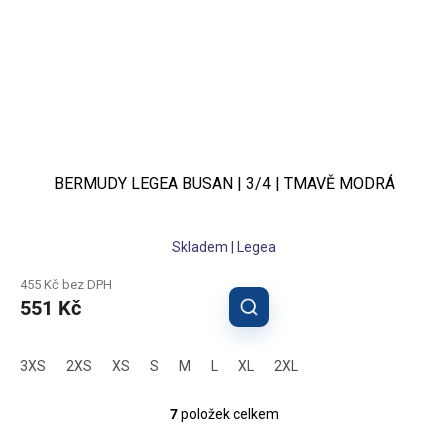
BERMUDY LEGEA BUSAN | 3/4 | TMAVĚ MODRÁ
Skladem | Legea
455 Kč bez DPH
551 Kč
3XS
2XS
XS
S
M
L
XL
2XL
7
položek celkem
O
v