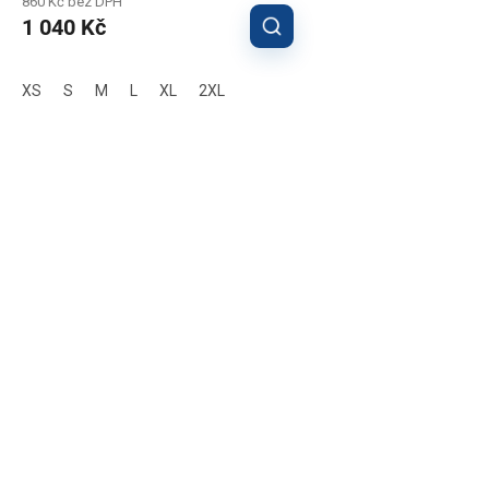
860 Kč bez DPH
1 040 Kč
XS
S
M
L
XL
2XL