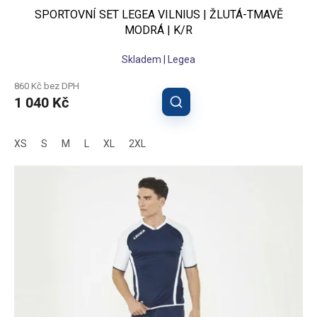
SPORTOVNÍ SET LEGEA VILNIUS | ŽLUTÁ-TMAVĚ
MODRÁ | K/R
Skladem | Legea
860 Kč bez DPH
1 040 Kč
XS
S
M
L
XL
2XL