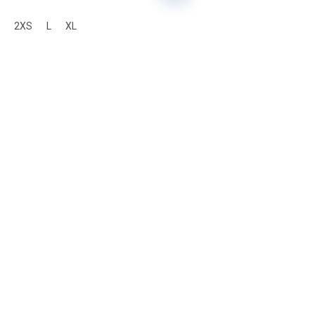
2XS
L
XL