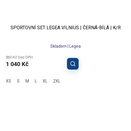
SPORTOVNÍ SET LEGEA VILNIUS | ČERNÁ-BÍLÁ | K/R
Skladem | Legea
860 Kč bez DPH
1 040 Kč
XS
S
M
L
XL
2XL