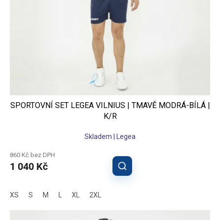
SPORTOVNÍ SET LEGEA VILNIUS | TMAVĚ MODRÁ-BÍLÁ |
K/R
Skladem | Legea
860 Kč bez DPH
1 040 Kč
XS
S
M
L
XL
2XL