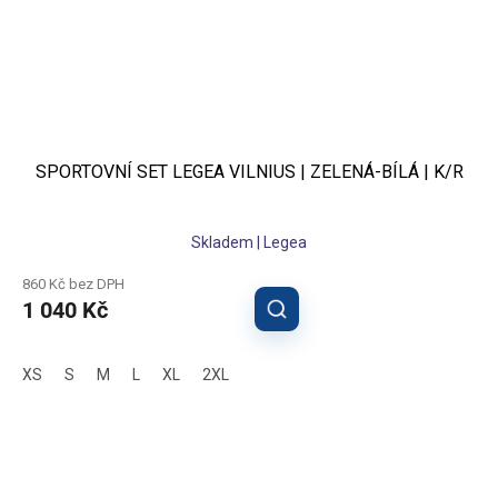
SPORTOVNÍ SET LEGEA VILNIUS | ZELENÁ-BÍLÁ | K/R
Skladem | Legea
860 Kč bez DPH
1 040 Kč
XS
S
M
L
XL
2XL