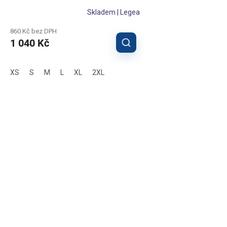
Skladem | Legea
860 Kč bez DPH
1 040 Kč
XS
S
M
L
XL
2XL