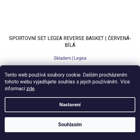
SPORTOVNÍ SET LEGEA REVERSE BASKET | ČERVENÁ-
BÍLÁ
Skladem | Legea
758 Kč bez DPH
Tento web používá soubory cookie. Dalším procházením
917 Kč
tohoto webu vyjadřujete souhlas s jejich používáním.. Více
informací
zde
.
M
L
XL
3XL
Nastavení
Souhlasím
KLUBOVÁ NABÍDKA
⚡
ZDARMA
Ozveme se do 24 hodin