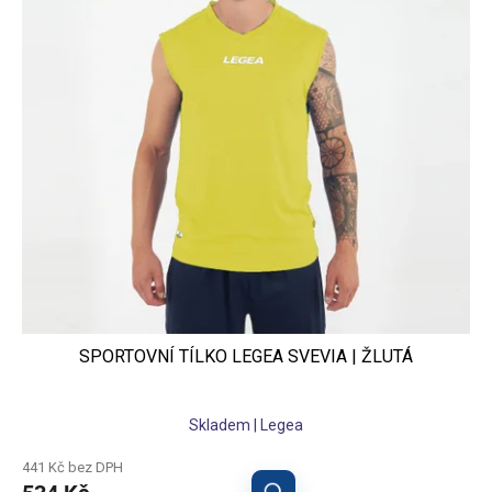
p
r
o
d
u
k
t
ů
SPORTOVNÍ TÍLKO LEGEA SVEVIA | ŽLUTÁ
Skladem | Legea
441 Kč bez DPH