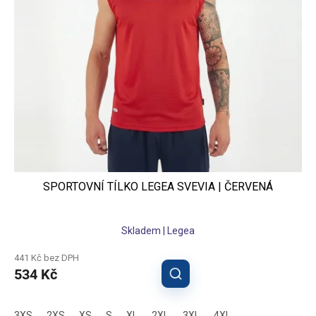
SPORTOVNÍ TÍLKO LEGEA SVEVIA | ČERVENÁ
Skladem | Legea
441 Kč bez DPH
534 Kč
3XS
2XS
XS
S
XL
2XL
3XL
4XL