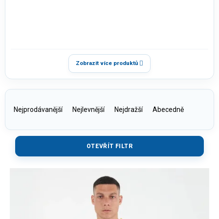
Zobrazit více produktů
Řazení produktů
Nejprodávanější
Nejlevnější
Nejdražší
Abecedně
OTEVŘÍT FILTR
V
ý
p
i
s