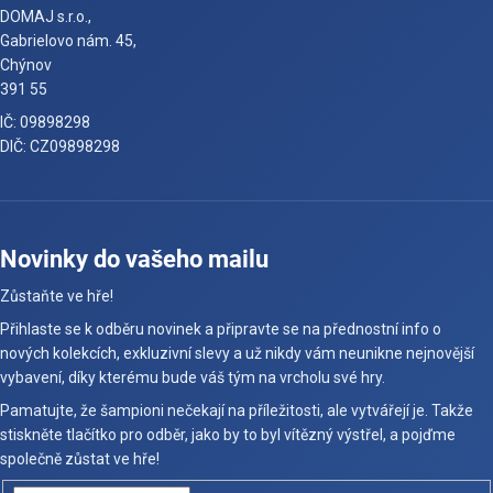
DOMAJ s.r.o.,
Gabrielovo nám. 45,
Chýnov
391 55
IČ: 09898298
DIČ: CZ09898298
Novinky do vašeho mailu
Zůstaňte ve hře!
Přihlaste se k odběru novinek a připravte se na přednostní info o
nových kolekcích, exkluzivní slevy a už nikdy vám neunikne nejnovější
vybavení, díky kterému bude váš tým na vrcholu své hry.
Pamatujte, že šampioni nečekají na příležitosti, ale vytvářejí je. Takže
stiskněte tlačítko pro odběr, jako by to byl vítězný výstřel, a pojďme
společně zůstat ve hře!