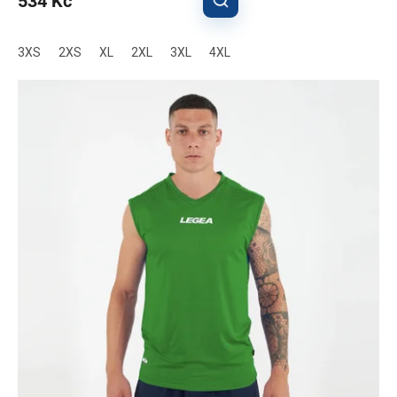
534 Kč
3XS
2XS
XL
2XL
3XL
4XL