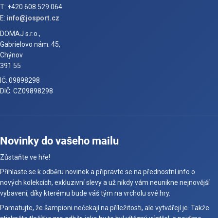
T: +420 608 529 064
E:
info@josport.cz
DOMAJ s.r.o.,
Gabrielovo nám. 45,
Chýnov
391 55
IČ: 09898298
DIČ: CZ09898298
Novinky do vašeho mailu
Zůstaňte ve hře!
Přihlaste se k odběru novinek a připravte se na přednostní info o
nových kolekcích, exkluzivní slevy a už nikdy vám neunikne nejnovější
vybavení, díky kterému bude váš tým na vrcholu své hry.
Pamatujte, že šampioni nečekají na příležitosti, ale vytvářejí je. Takže