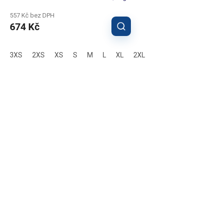
557 Kč bez DPH
674 Kč
3XS
2XS
XS
S
M
L
XL
2XL