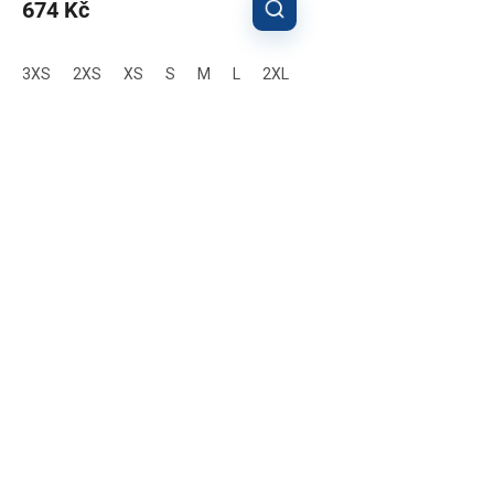
674 Kč
3XS
2XS
XS
S
M
L
2XL