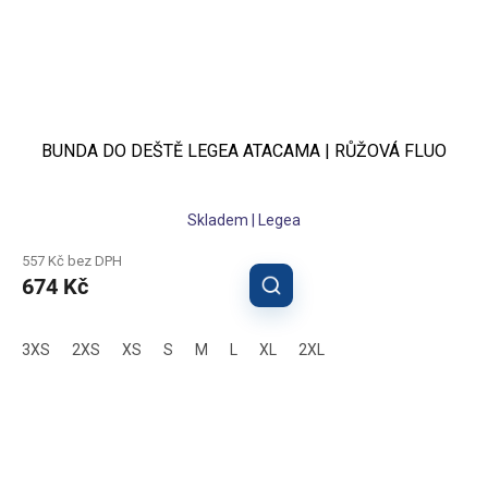
BUNDA DO DEŠTĚ LEGEA ATACAMA | RŮŽOVÁ FLUO
Skladem | Legea
557 Kč bez DPH
674 Kč
3XS
2XS
XS
S
M
L
XL
2XL