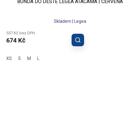
BUNDA DO DEŠTĚ LEGEA ATACAMA | ČERVENÁ
Skladem | Legea
557 Kč bez DPH
674 Kč
XS
S
M
L