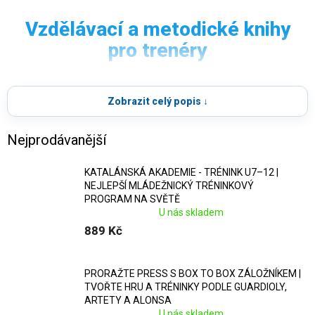
VZDĚLÁVACÍ KNIHY
Vzdělávací a metodické knihy
pro trenéry
Odborná literatura a
metodika
pro moderní
fotbalový trénink
.
V této kategorii najdete
odborné vzdělávací knihy pro
fotbalové trenéry
, zaměřené na
metodiku tréninku
,
Zobrazit celý popis ↓
herní principy
,
rozvoj hráčů
,
taktiku
a
dlouhodobou
koncepci práce s týmem
.
Nejprodávanější
Moderní přístupy a mezinárodní
KATALÁNSKÁ AKADEMIE - TRÉNINK U7–12 |
know-how
NEJLEPŠÍ MLÁDEŽNICKÝ TRÉNINKOVÝ
PROGRAM NA SVĚTĚ
Publikace vycházejí z
moderních trendů
světového
U nás skladem
889 Kč
fotbalu a přinášejí
osvědčené tréninkové postupy
z
akademií a klubů z celé Evropy.
PRORAŽTE PRESS S BOX TO BOX ZÁLOŽNÍKEM |
Srozumitelné i bez dokonalé
TVOŘTE HRU A TRÉNINKY PODLE GUARDIOLY,
znalosti jazyka
ARTETY A ALONSA
U nás skladem