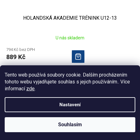
HOLANDSKÁ AKADEMIE TRÉNINK U12-13
U nás skladem
794 Kč bez DPH
889 Kč
Tento web používá soubory cookie. Dalším procházením
tohoto webu vyjadřujete souhlas s jejich používáním.. Více
informací
zde
.
Nastavení
Souhlasím
KLUBOVÁ NABÍDKA
⚡
ZDARMA
Ozveme se do 24 hodin