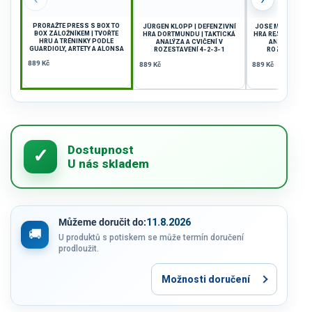
PRORAŽTE PRESS S BOX TO
JÜRGEN KLOPP | DEFENZIVNÍ
JOSE MOURINHO |
BOX ZÁLOŽNÍKEM | TVOŘTE
HRA DORTMUNDU | TAKTICKÁ
HRA REALU MADRID
HRU A TRÉNINKY PODLE
ANALÝZA A CVIČENÍ V
ANALÝZA A CV
GUARDIOLY, ARTETY A ALONSA
ROZESTAVENÍ 4-2-3-1
ROZESTAVENÍ 
889 Kč
889 Kč
889 Kč
Můžeme doručit do:
11.8.2026
U produktů s potiskem se může termín doručení
prodloužit.
Možnosti doručení