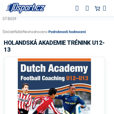
Přejít
na
obsah
ST-B029
Soccertutor
Průměrné
Neohodnoceno
Podrobnosti hodnocení
hodnocení
produktu
HOLANDSKÁ AKADEMIE TRÉNINK U12-
je
13
0,0
z
5
hvězdiček.