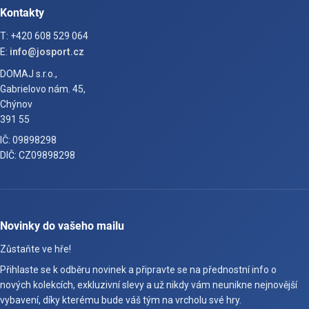
Kontakty
T: +420 608 529 064
E:
info@josport.cz
DOMAJ s.r.o.,
Gabrielovo nám. 45,
Chýnov
391 55
IČ: 09898298
DIČ: CZ09898298
Novinky do vašeho mailu
Zůstaňte ve hře!
Přihlaste se k odběru novinek a připravte se na přednostní info o
nových kolekcích, exkluzivní slevy a už nikdy vám neunikne nejnovější
vybavení, díky kterému bude váš tým na vrcholu své hry.