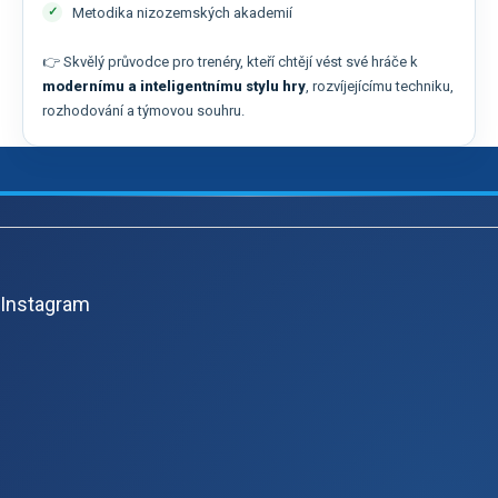
Metodika nizozemských akademií
👉 Skvělý průvodce pro trenéry, kteří chtějí vést své hráče k
modernímu a inteligentnímu stylu hry
, rozvíjejícímu techniku,
rozhodování a týmovou souhru.
Z
á
p
Instagram
a
t
í