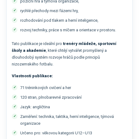
poziční hra a týmová organizace,
rychlé přechody mezi fázemi hry,
rozhodování pod tlakem a herní inteligence,
rozvoj techniky, práce s míčem a orientace v prostoru.
Tato publikace je ideální pro
trenéry mládeže, sportovní
školy a akademie
, které chtějí vytvářet promyšlený a
dlouhodobý systém rozvoje hráčů podle principů
nizozemského fotbalu.
Vlastnosti publikace:
71 tréninkových cvičení a her
120 stran, plnobarevné zpracování
Jazyk: angličtina
Zaměření: technika, taktika, herní inteligence, týmová
organizace
Určeno pro: věkovou kategorii U12–U13