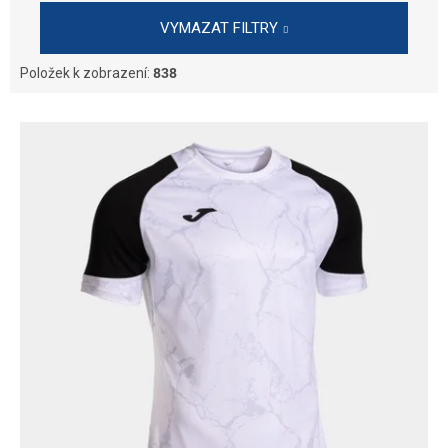
VYMAZAT FILTRY
Položek k zobrazení:
838
V
ý
p
i
s
p
r
o
d
u
k
t
ů