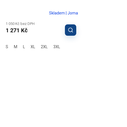
Skladem | Joma
1 050 Kč bez DPH
1 271 Kč
S
M
L
XL
2XL
3XL