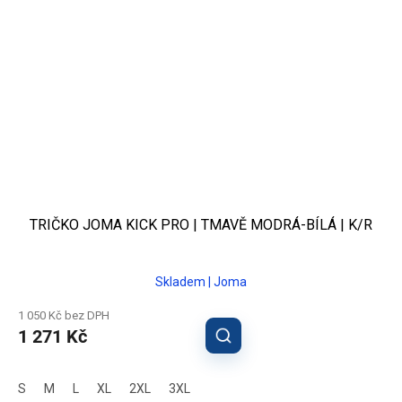
TRIČKO JOMA KICK PRO | TMAVĚ MODRÁ-BÍLÁ | K/R
Skladem | Joma
1 050 Kč bez DPH
1 271 Kč
S
M
L
XL
2XL
3XL