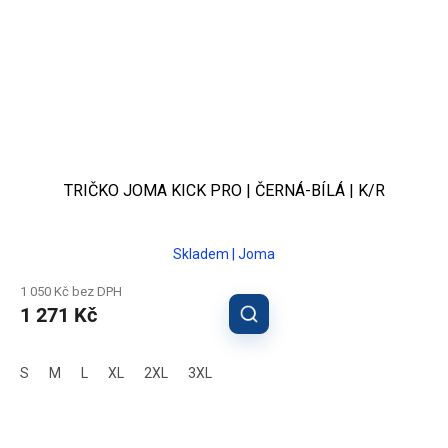
TRIČKO JOMA KICK PRO | ČERNÁ-BÍLÁ | K/R
Skladem | Joma
1 050 Kč bez DPH
1 271 Kč
S
M
L
XL
2XL
3XL