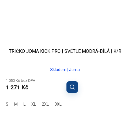
TRIČKO JOMA KICK PRO | SVĚTLE MODRÁ-BÍLÁ | K/R
Skladem | Joma
1 050 Kč bez DPH
1 271 Kč
S
M
L
XL
2XL
3XL