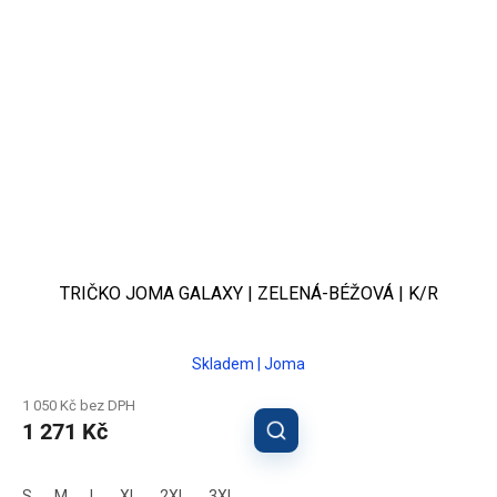
TRIČKO JOMA GALAXY | ZELENÁ-BÉŽOVÁ | K/R
Skladem | Joma
1 050 Kč bez DPH
1 271 Kč
S
M
L
XL
2XL
3XL