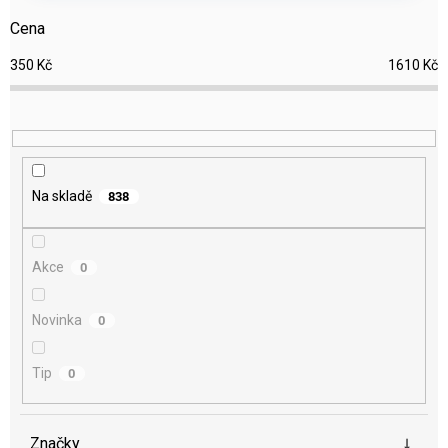
r
Cena
o
d
350
Kč
1610
Kč
u
k
t
ů
Na skladě
838
Akce
0
Novinka
0
Tip
0
Značky