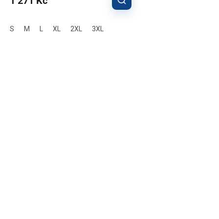
1 271 Kč
S
M
L
XL
2XL
3XL