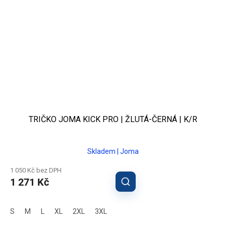
TRIČKO JOMA KICK PRO | ŽLUTÁ-ČERNÁ | K/R
Skladem | Joma
1 050 Kč bez DPH
1 271 Kč
S
M
L
XL
2XL
3XL