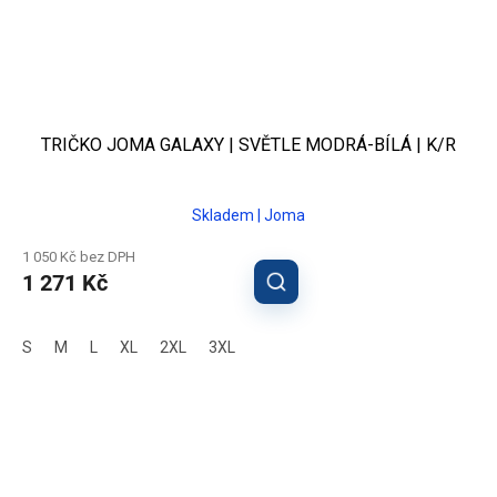
TRIČKO JOMA GALAXY | SVĚTLE MODRÁ-BÍLÁ | K/R
Skladem | Joma
1 050 Kč bez DPH
1 271 Kč
S
M
L
XL
2XL
3XL