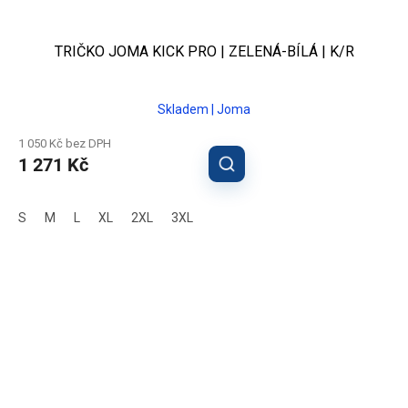
TRIČKO JOMA KICK PRO | ZELENÁ-BÍLÁ | K/R
Skladem | Joma
1 050 Kč bez DPH
1 271 Kč
S
M
L
XL
2XL
3XL