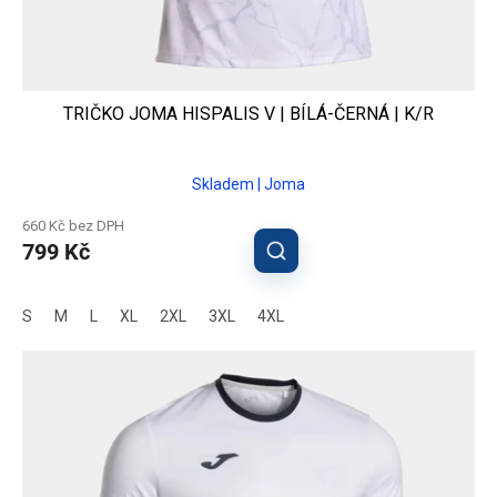
TRIČKO JOMA HISPALIS V | BÍLÁ-ČERNÁ | K/R
Skladem | Joma
660 Kč bez DPH
799 Kč
S
M
L
XL
2XL
3XL
4XL