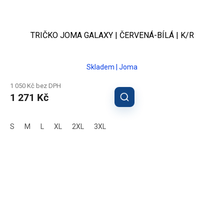
TRIČKO JOMA GALAXY | ČERVENÁ-BÍLÁ | K/R
Skladem | Joma
1 050 Kč bez DPH
1 271 Kč
S
M
L
XL
2XL
3XL