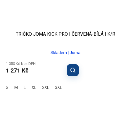
TRIČKO JOMA KICK PRO | ČERVENÁ-BÍLÁ | K/R
Skladem | Joma
1 050 Kč bez DPH
1 271 Kč
S
M
L
XL
2XL
3XL