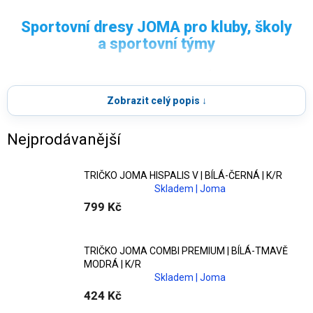
SPORTOVNÍ DRESY
Sportovní dresy JOMA pro kluby, školy
JOMA
a sportovní týmy
Objevte
dresy JOMA
oblíbené profesionálními i
Široký výběr
dresů JOMA
pro fotbal, futsal,
amatérskými týmy po celém světě. V nabídce najdete
Zobrazit celý popis ↓
házenou i trénink – s možností potisku na míru.
fotbalové, futsalové, házenkářské i tréninkové modely
v pánských, dámských i dětských variantách.
Nejprodávanější
Funkční materiály a moderní střihy
TRIČKO JOMA HISPALIS V | BÍLÁ-ČERNÁ | K/R
Skladem | Joma
Dresy jsou vyrobeny z
funkčních a často
799 Kč
recyklovaných materiálů
, které zajišťují
odvod potu,
prodyšnost a dlouhou životnost
i při intenzivním
zatížení.
TRIČKO JOMA COMBI PREMIUM | BÍLÁ-TMAVĚ
MODRÁ | K/R
Skladem | Joma
Potisk, jména a čísla na míru
424 Kč