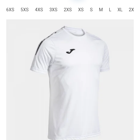
6XS
5XS
4XS
3XS
2XS
XS
S
M
L
XL
2XL