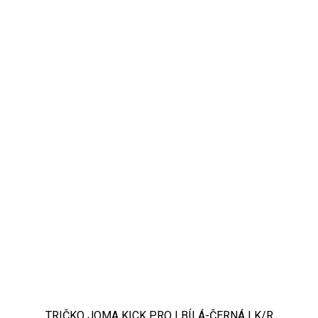
TRIČKO JOMA KICK PRO | BÍLÁ-ČERNÁ | K/R