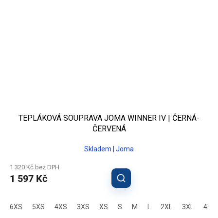
TEPLÁKOVÁ SOUPRAVA JOMA WINNER IV | ČERNÁ-
ČERVENÁ
Skladem | Joma
1 320 Kč bez DPH
1 597 Kč
6XS
5XS
4XS
3XS
XS
S
M
L
2XL
3XL
4XL