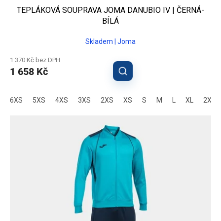
TEPLÁKOVÁ SOUPRAVA JOMA DANUBIO IV | ČERNÁ-
BÍLÁ
Skladem | Joma
1 370 Kč bez DPH
1 658 Kč
6XS
5XS
4XS
3XS
2XS
XS
S
M
L
XL
2XL