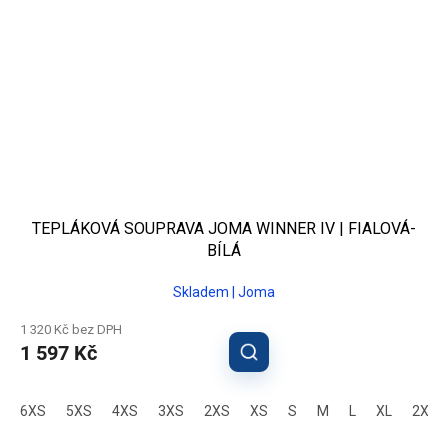
TEPLÁKOVÁ SOUPRAVA JOMA WINNER IV | FIALOVÁ-
BÍLÁ
Skladem | Joma
1 320 Kč bez DPH
1 597 Kč
6XS
5XS
4XS
3XS
2XS
XS
S
M
L
XL
2XL