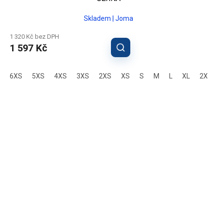
Skladem | Joma
1 320 Kč bez DPH
1 597 Kč
6XS
5XS
4XS
3XS
2XS
XS
S
M
L
XL
2XL