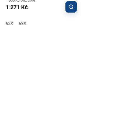
1 050 Kč bez DPH
1 271 Kč
6XS
5XS