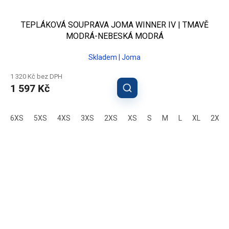
TEPLÁKOVÁ SOUPRAVA JOMA WINNER IV | TMAVĚ
MODRÁ-NEBESKÁ MODRÁ
Skladem | Joma
1 320 Kč bez DPH
1 597 Kč
6XS
5XS
4XS
3XS
2XS
XS
S
M
L
XL
2XL