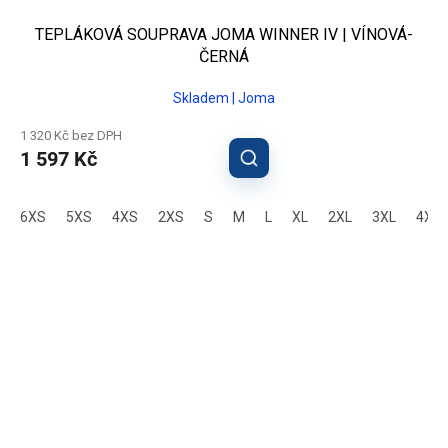
TEPLÁKOVÁ SOUPRAVA JOMA WINNER IV | VÍNOVÁ-
ČERNÁ
Skladem | Joma
1 320 Kč bez DPH
1 597 Kč
6XS
5XS
4XS
2XS
S
M
L
XL
2XL
3XL
4XL