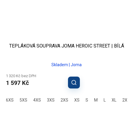
TEPLÁKOVÁ SOUPRAVA JOMA HEROIC STREET | BÍLÁ
Skladem | Joma
1 320 Kč bez DPH
1 597 Kč
6XS
5XS
4XS
3XS
2XS
XS
S
M
L
XL
2XL