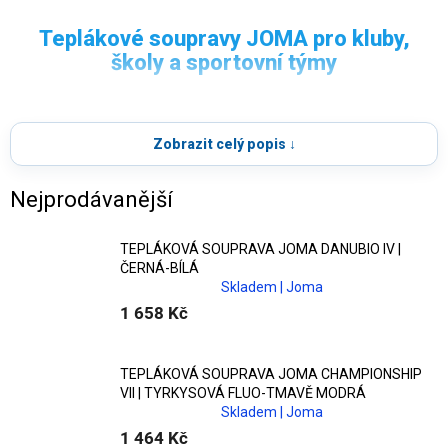
TEPLÁKOVÉ
Teplákové soupravy JOMA pro kluby,
SOUPRAVY JOMA
školy a sportovní týmy
Objevte
sportovní teplákové soupravy JOMA
, které
Moderní
teplákové soupravy JOMA
pro trénink,
nabízejí kvalitní materiály, moderní střihy a maximální
Zobrazit celý popis ↓
cestování i klubové outfity.
komfort. Ideální volba pro
trénink, volný čas i jednotné
klubové outfity
.
Nejprodávanější
Pohodlí a funkčnost pro každodenní
TEPLÁKOVÁ SOUPRAVA JOMA DANUBIO IV |
použití
ČERNÁ-BÍLÁ
Skladem | Joma
Kolekce zahrnuje modely s
prodyšnými materiály
,
1 658 Kč
pohodlnými střihy a praktickými detaily, které zajišťují
komfort při pohybu i odpočinku.
TEPLÁKOVÁ SOUPRAVA JOMA CHAMPIONSHIP
VII | TYRKYSOVÁ FLUO-TMAVĚ MODRÁ
Ideální řešení pro klubové outfity
Skladem | Joma
1 464 Kč