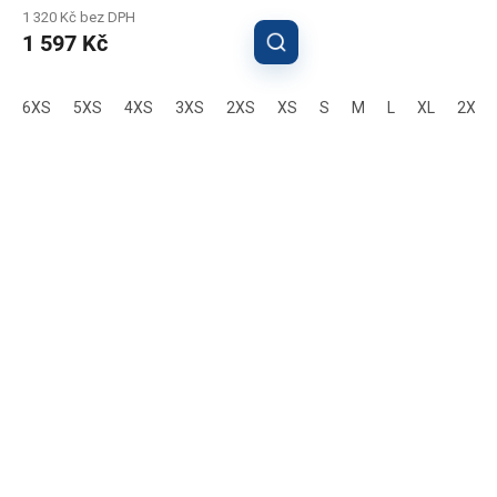
1 320 Kč bez DPH
1 597 Kč
6XS
5XS
4XS
3XS
2XS
XS
S
M
L
XL
2XL