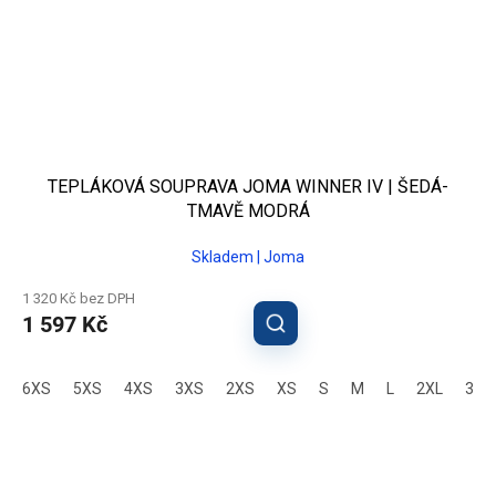
TEPLÁKOVÁ SOUPRAVA JOMA WINNER IV | ŠEDÁ-
TMAVĚ MODRÁ
Skladem | Joma
1 320 Kč bez DPH
1 597 Kč
6XS
5XS
4XS
3XS
2XS
XS
S
M
L
2XL
3XL