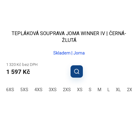
TEPLÁKOVÁ SOUPRAVA JOMA WINNER IV | ČERNÁ-
ŽLUTÁ
Skladem | Joma
1 320 Kč bez DPH
1 597 Kč
6XS
5XS
4XS
3XS
2XS
XS
S
M
L
XL
2XL