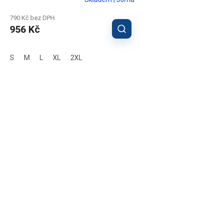
790 Kč bez DPH
956 Kč
S
M
L
XL
2XL