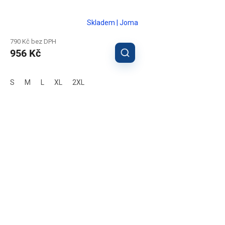
Skladem | Joma
790 Kč bez DPH
956 Kč
S
M
L
XL
2XL