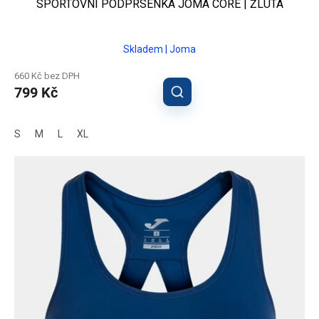
SPORTOVNÍ PODPRSENKA JOMA CORE | ŽLUTÁ
Skladem | Joma
660 Kč bez DPH
799 Kč
S
M
L
XL