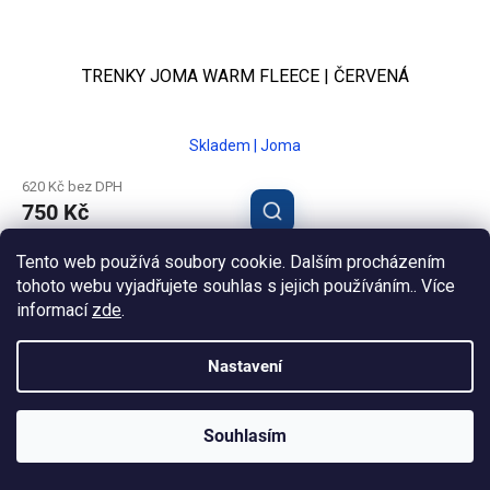
TRENKY JOMA WARM FLEECE | ČERVENÁ
Skladem | Joma
620 Kč bez DPH
750 Kč
Tento web používá soubory cookie. Dalším procházením
2XS
XS
M
L
XL
tohoto webu vyjadřujete souhlas s jejich používáním.. Více
informací
zde
.
Nastavení
Souhlasím
KLUBOVÁ NABÍDKA
⚡
ZDARMA
Ozveme se do 24 hodin