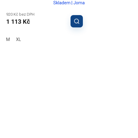
Skladem | Joma
920 Kč bez DPH
1 113 Kč
M
XL