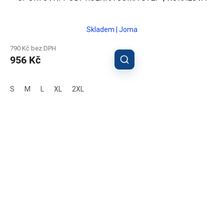
Skladem | Joma
790 Kč bez DPH
956 Kč
S
M
L
XL
2XL