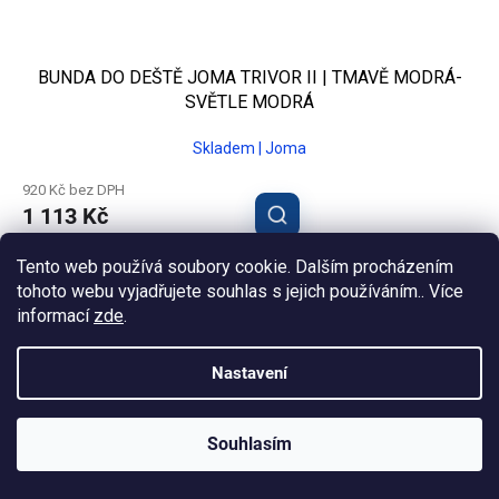
BUNDA DO DEŠTĚ JOMA TRIVOR II | TMAVĚ MODRÁ-
SVĚTLE MODRÁ
Skladem | Joma
920 Kč bez DPH
1 113 Kč
Tento web používá soubory cookie. Dalším procházením
6XS
5XS
4XS
3XS
2XS
XS
S
M
L
XL
2XL
tohoto webu vyjadřujete souhlas s jejich používáním.. Více
informací
zde
.
Nastavení
Souhlasím
KLUBOVÁ NABÍDKA
⚡
ZDARMA
Ozveme se do 24 hodin