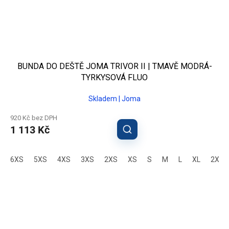
BUNDA DO DEŠTĚ JOMA TRIVOR II | TMAVĚ MODRÁ-
TYRKYSOVÁ FLUO
Skladem | Joma
920 Kč bez DPH
1 113 Kč
6XS
5XS
4XS
3XS
2XS
XS
S
M
L
XL
2XL