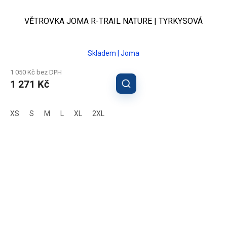
VĚTROVKA JOMA R-TRAIL NATURE | TYRKYSOVÁ
Skladem | Joma
1 050 Kč bez DPH
1 271 Kč
XS
S
M
L
XL
2XL