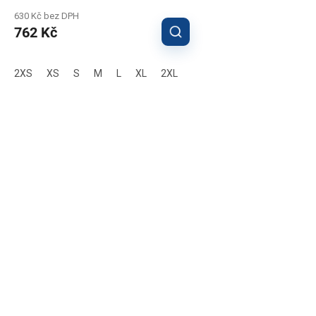
630 Kč bez DPH
762 Kč
2XS
XS
S
M
L
XL
2XL