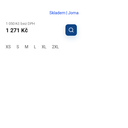
Skladem | Joma
1 050 Kč bez DPH
1 271 Kč
XS
S
M
L
XL
2XL