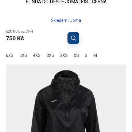
BUNDA DO DEŠTĚ JOMA IRIS | ČERNÁ
Skladem | Joma
620 Kč bez DPH
750 Kč
6XS
5XS
4XS
3XS
2XS
XS
S
M