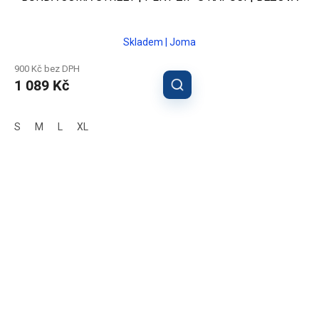
Skladem | Joma
900 Kč bez DPH
1 089 Kč
S
M
L
XL