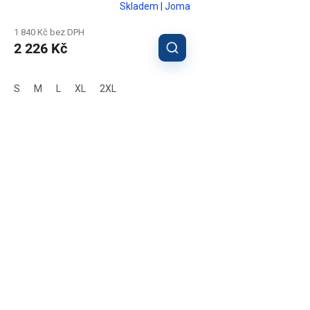
Skladem | Joma
1 840 Kč bez DPH
2 226 Kč
S
M
L
XL
2XL