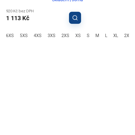
920 Kč bez DPH
1 113 Kč
6XS
5XS
4XS
3XS
2XS
XS
S
M
L
XL
2XL