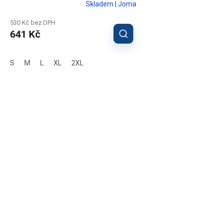
Skladem | Joma
530 Kč bez DPH
641 Kč
S
M
L
XL
2XL