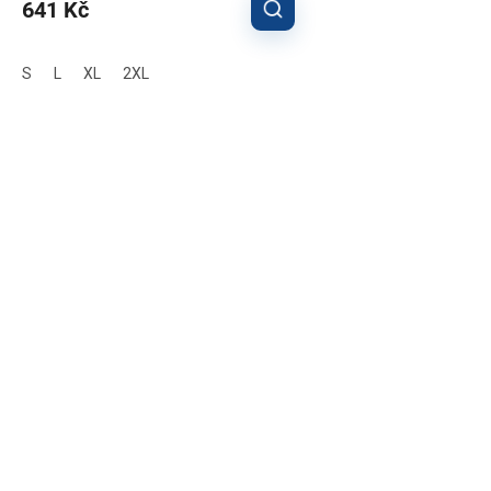
641 Kč
S
L
XL
2XL