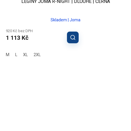
LEGÍNY JOMA R-NIGHT | DLOUHÉ | ČERNÁ
Skladem | Joma
920 Kč bez DPH
1 113 Kč
M
L
XL
2XL