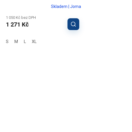
Skladem | Joma
1 050 Kč bez DPH
1 271 Kč
S
M
L
XL