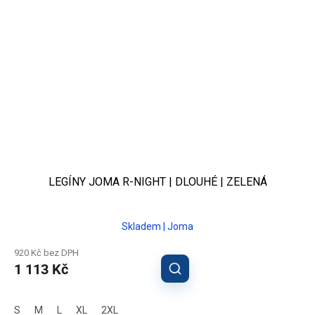
LEGÍNY JOMA R-NIGHT | DLOUHÉ | ZELENÁ
Skladem | Joma
920 Kč bez DPH
1 113 Kč
S
M
L
XL
2XL