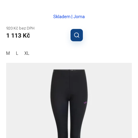
Skladem | Joma
920 Kč bez DPH
1 113 Kč
M
L
XL