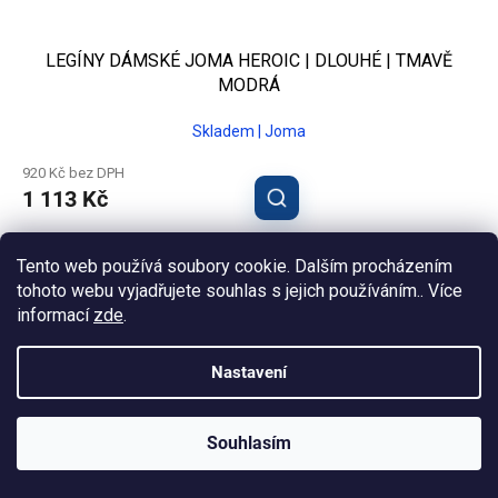
LEGÍNY DÁMSKÉ JOMA HEROIC | DLOUHÉ | TMAVĚ
MODRÁ
Skladem | Joma
920 Kč bez DPH
1 113 Kč
S
M
L
XL
2XL
Tento web používá soubory cookie. Dalším procházením
tohoto webu vyjadřujete souhlas s jejich používáním.. Více
informací
zde
.
Nastavení
Souhlasím
KLUBOVÁ NABÍDKA
⚡
ZDARMA
Ozveme se do 24 hodin