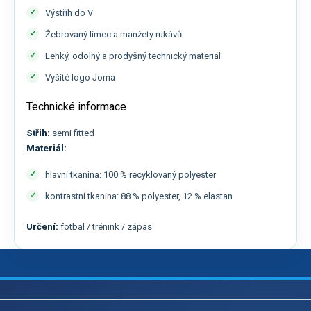
Výstřih do V
Žebrovaný límec a manžety rukávů
Lehký, odolný a prodyšný technický materiál
Vyšité logo Joma
Technické informace
Střih:
semi fitted
Materiál:
hlavní tkanina: 100 % recyklovaný polyester
kontrastní tkanina: 88 % polyester, 12 % elastan
Určení:
fotbal / trénink / zápas
Z