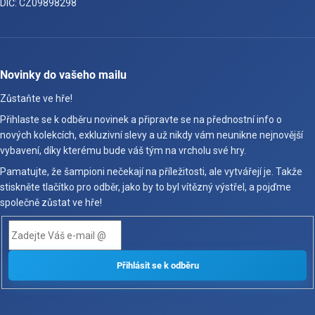
DIČ: CZ09898298
Novinky do vašeho mailu
Zůstaňte ve hře!
Přihlaste se k odběru novinek a připravte se na přednostní info o
nových kolekcích, exkluzivní slevy a už nikdy vám neunikne nejnovější
vybavení, díky kterému bude váš tým na vrcholu své hry.
Pamatujte, že šampioni nečekají na příležitosti, ale vytvářejí je. Takže
stiskněte tlačítko pro odběr, jako by to byl vítězný výstřel, a pojďme
společně zůstat ve hře!