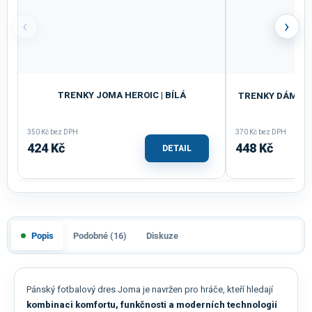
‹
›
TRENKY JOMA HEROIC | BÍLÁ
TRENKY DÁMSKÉ 
350 Kč bez DPH
370 Kč bez DPH
424 Kč
448 Kč
DETAIL
Popis
Podobné (16)
Diskuze
Pánský fotbalový dres Joma je navržen pro hráče, kteří hledají
kombinaci komfortu, funkčnosti a moderních technologií