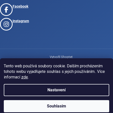
Facebook
Instagram
Vytvořil Shoptet
Tento web používá soubory cookie. Dalším procházením
tohoto webu vyjadřujete souhlas s jejich používáním.. Více
Copyright 2026
www.josport.cz
. Všechna práva vyhrazena.
informací
zde
.
Nastavení
Souhlasím
KLUBOVÁ NABÍDKA
⚡
ZDARMA
Ozveme se do 24 hodin