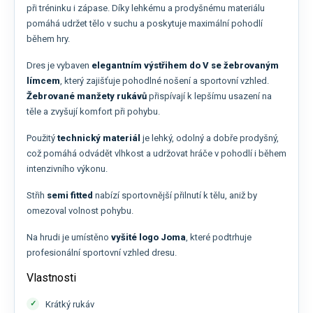
při tréninku i zápase. Díky lehkému a prodyšnému materiálu
pomáhá udržet tělo v suchu a poskytuje maximální pohodlí
během hry.
Dres je vybaven
elegantním výstřihem do V se žebrovaným
límcem
, který zajišťuje pohodlné nošení a sportovní vzhled.
Žebrované manžety rukávů
přispívají k lepšímu usazení na
těle a zvyšují komfort při pohybu.
Použitý
technický materiál
je lehký, odolný a dobře prodyšný,
což pomáhá odvádět vlhkost a udržovat hráče v pohodlí i během
intenzivního výkonu.
Střih
semi fitted
nabízí sportovnější přilnutí k tělu, aniž by
omezoval volnost pohybu.
Na hrudi je umístěno
vyšité logo Joma
, které podtrhuje
profesionální sportovní vzhled dresu.
Vlastnosti
Krátký rukáv