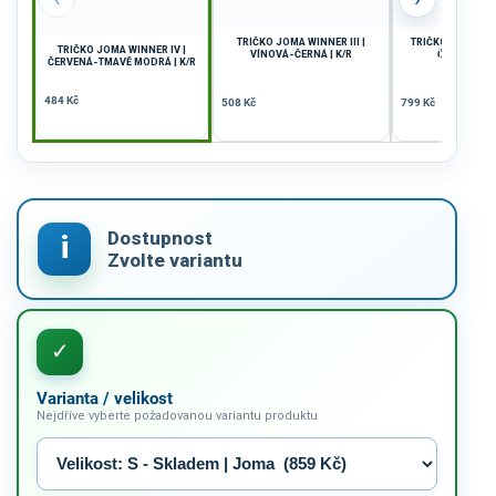
TRIČKO JOMA WINNER III |
TRIČKO JOMA TOL
TRIČKO JOMA WINNER IV |
VÍNOVÁ-ČERNÁ | K/R
ČERNÁ-BÍLÁ
ČERVENÁ-TMAVĚ MODRÁ | K/R
484 Kč
508 Kč
799 Kč
Varianta / velikost
Nejdříve vyberte požadovanou variantu produktu