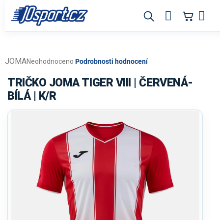
Přejít
na
obsah
JOMA
Průměrné
Neohodnoceno
Podrobnosti hodnocení
hodnocení
produktu
TRIČKO JOMA TIGER VIII | ČERVENÁ-
je
BÍLÁ | K/R
0,0
z
5
hvězdiček.