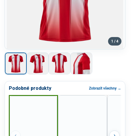
1 / 4
Podobné produkty
Zobrazit všechny →
‹
›