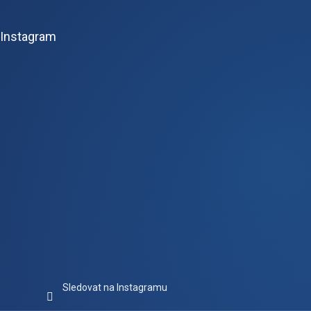
á
p
Instagram
a
t
í
Sledovat na Instagramu