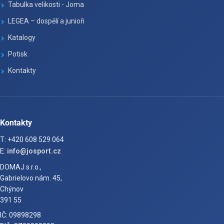
Tabulka velikosti - Joma
LEGEA – dospělí a junioři
Katalogy
Potisk
Kontakty
Kontakty
T: +420 608 529 064
E:
info@josport.cz
DOMAJ s.r.o.,
Gabrielovo nám. 45,
Chýnov
391 55
IČ: 09898298