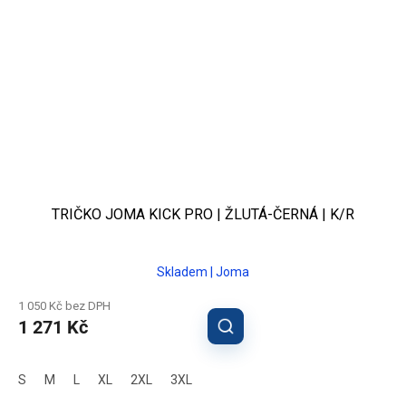
TRIČKO JOMA KICK PRO | ŽLUTÁ-ČERNÁ | K/R
Skladem | Joma
1 050 Kč bez DPH
1 271 Kč
S
M
L
XL
2XL
3XL