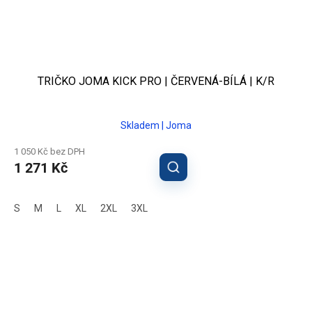
TRIČKO JOMA KICK PRO | ČERVENÁ-BÍLÁ | K/R
Skladem | Joma
1 050 Kč bez DPH
1 271 Kč
S
M
L
XL
2XL
3XL