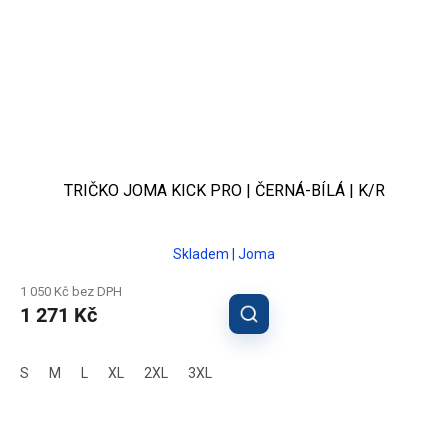
TRIČKO JOMA KICK PRO | ČERNÁ-BÍLÁ | K/R
Skladem | Joma
1 050 Kč bez DPH
1 271 Kč
S
M
L
XL
2XL
3XL