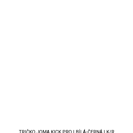
TRIČKO JOMA KICK PRO | BÍLÁ-ČERNÁ | K/R