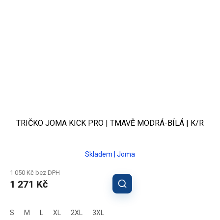
TRIČKO JOMA KICK PRO | TMAVĚ MODRÁ-BÍLÁ | K/R
Skladem | Joma
1 050 Kč bez DPH
1 271 Kč
S
M
L
XL
2XL
3XL