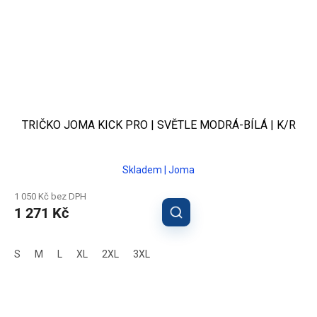
TRIČKO JOMA KICK PRO | SVĚTLE MODRÁ-BÍLÁ | K/R
Skladem | Joma
1 050 Kč bez DPH
1 271 Kč
S
M
L
XL
2XL
3XL