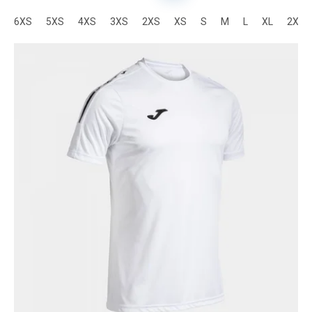
6XS
5XS
4XS
3XS
2XS
XS
S
M
L
XL
2XL