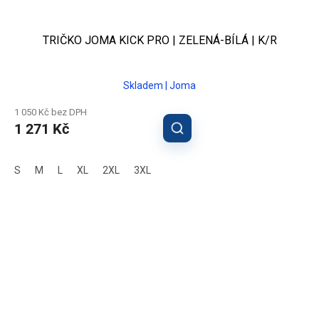
TRIČKO JOMA KICK PRO | ZELENÁ-BÍLÁ | K/R
Skladem | Joma
1 050 Kč bez DPH
1 271 Kč
S
M
L
XL
2XL
3XL