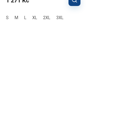
1 271 Kč
S
M
L
XL
2XL
3XL