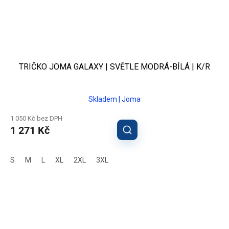
TRIČKO JOMA GALAXY | SVĚTLE MODRÁ-BÍLÁ | K/R
Skladem | Joma
1 050 Kč bez DPH
1 271 Kč
S
M
L
XL
2XL
3XL