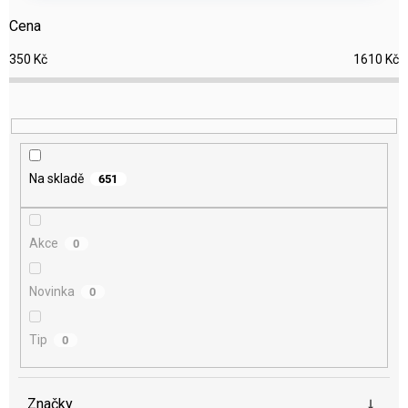
r
Cena
o
d
350
Kč
1610
Kč
u
k
t
ů
Na skladě
651
Akce
0
Novinka
0
Tip
0
Značky