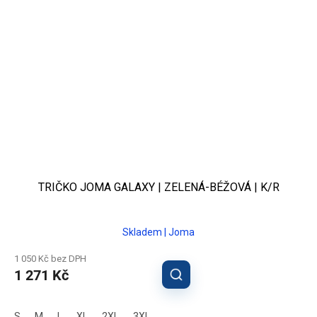
TRIČKO JOMA GALAXY | ZELENÁ-BÉŽOVÁ | K/R
Skladem | Joma
1 050 Kč bez DPH
1 271 Kč
S
M
L
XL
2XL
3XL