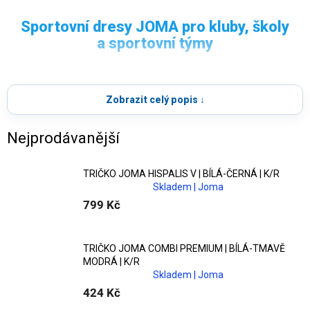
SPORTOVNÍ DRESY
Sportovní dresy JOMA pro kluby, školy
JOMA
a sportovní týmy
Objevte
dresy JOMA
oblíbené profesionálními i
Široký výběr
dresů JOMA
pro fotbal, futsal,
amatérskými týmy po celém světě. V nabídce najdete
Zobrazit celý popis ↓
házenou i trénink – s možností potisku na míru.
fotbalové, futsalové, házenkářské i tréninkové modely
v pánských, dámských i dětských variantách.
Nejprodávanější
Funkční materiály a moderní střihy
TRIČKO JOMA HISPALIS V | BÍLÁ-ČERNÁ | K/R
Skladem | Joma
Dresy jsou vyrobeny z
funkčních a často
799 Kč
recyklovaných materiálů
, které zajišťují
odvod potu,
prodyšnost a dlouhou životnost
i při intenzivním
zatížení.
TRIČKO JOMA COMBI PREMIUM | BÍLÁ-TMAVĚ
MODRÁ | K/R
Skladem | Joma
Potisk, jména a čísla na míru
424 Kč