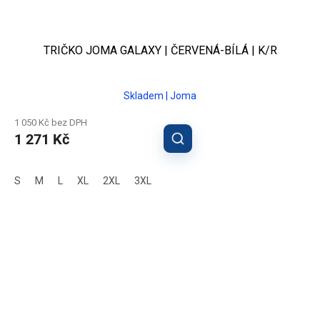
TRIČKO JOMA GALAXY | ČERVENÁ-BÍLÁ | K/R
Skladem | Joma
1 050 Kč bez DPH
1 271 Kč
S
M
L
XL
2XL
3XL