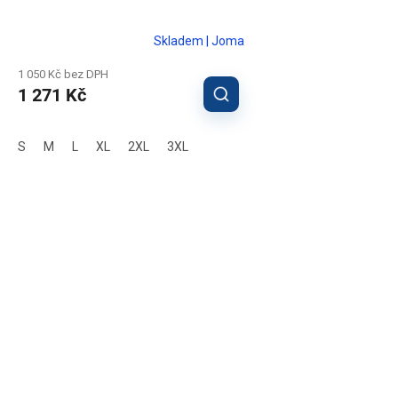
Skladem | Joma
1 050 Kč bez DPH
1 271 Kč
S
M
L
XL
2XL
3XL