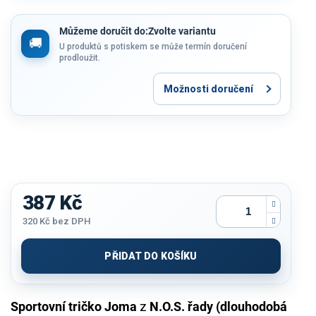
Můžeme doručit do:
Zvolte variantu
U produktů s potiskem se může termín doručení
prodloužit.
Možnosti doručení
387 Kč
320 Kč
bez DPH
Měrná
cena:
PŘIDAT DO KOŠÍKU
Sportovní tričko Joma
z
N.O.S. řady (dlouhodobá