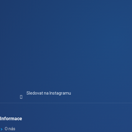
t
í
Sledovat na Instagramu
Informace
O nás