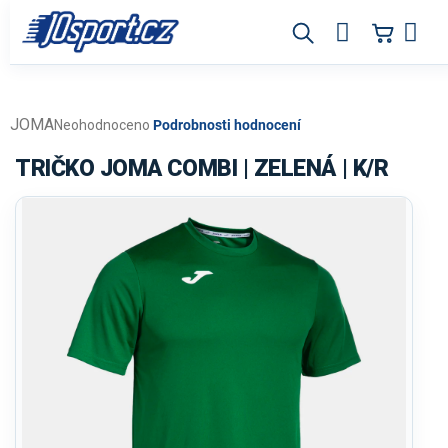
Přejít
na
obsah
JOMA
Průměrné
Neohodnoceno
Podrobnosti hodnocení
hodnocení
produktu
TRIČKO JOMA COMBI | ZELENÁ | K/R
je
0,0
z
5
hvězdiček.