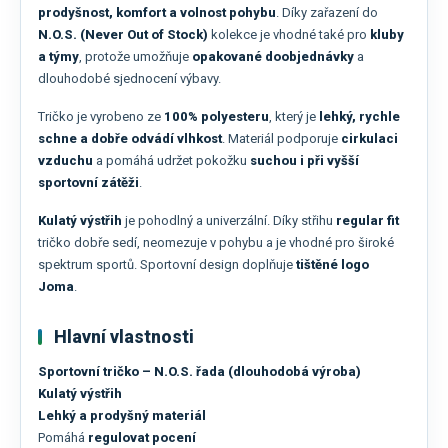
prodyšnost, komfort a volnost pohybu
. Díky zařazení do
N.O.S. (Never Out of Stock)
kolekce je vhodné také pro
kluby
a týmy
, protože umožňuje
opakované doobjednávky
a
dlouhodobé sjednocení výbavy.
Tričko je vyrobeno ze
100% polyesteru
, který je
lehký, rychle
schne a dobře odvádí vlhkost
. Materiál podporuje
cirkulaci
vzduchu
a pomáhá udržet pokožku
suchou i při vyšší
sportovní zátěži
.
Kulatý výstřih
je pohodlný a univerzální. Díky střihu
regular fit
tričko dobře sedí, neomezuje v pohybu a je vhodné pro široké
spektrum sportů. Sportovní design doplňuje
tištěné logo
Joma
.
Hlavní vlastnosti
Sportovní tričko – N.O.S. řada (dlouhodobá výroba)
Kulatý výstřih
Lehký a prodyšný materiál
Pomáhá
regulovat pocení