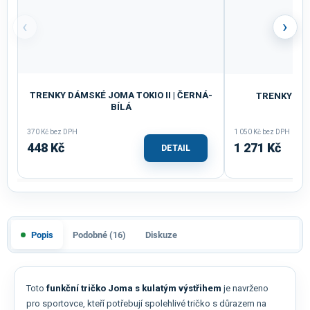
‹
›
TRENKY DÁMSKÉ JOMA TOKIO II | ČERNÁ-
TRENKY JOM
BÍLÁ
370 Kč bez DPH
1 050 Kč bez DPH
448 Kč
1 271 Kč
DETAIL
Popis
Podobné (16)
Diskuze
Toto
funkční tričko Joma s kulatým výstřihem
je navrženo
pro sportovce, kteří potřebují spolehlivé tričko s důrazem na