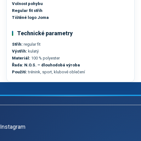
Volnost pohybu
Regular fit střih
Tištěné logo Joma
Technické parametry
Střih:
regular fit
Výstřih:
kulatý
Materiál:
100 % polyester
Řada:
N.O.S. – dlouhodobá výroba
Použití:
trénink, sport, klubové oblečení
Z
á
p
Instagram
a