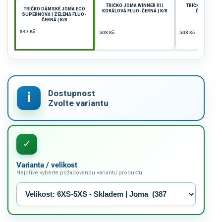
TRIČKO JOMA WINNER III |
TRIČKO JOMA WI
TRIČKO DÁMSKÉ JOMA ECO
KORÁLOVÁ FLUO-ČERNÁ | K/R
ČERNÁ-BÍLÁ
SUPERNOVA | ZELENÁ FLUO-
ČERNÁ | K/R
847 Kč
508 Kč
508 Kč
Varianta / velikost
Nejdříve vyberte požadovanou variantu produktu