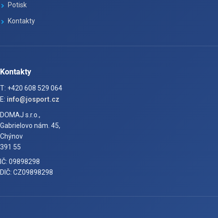
Potisk
Kontakty
Kontakty
T: +420 608 529 064
E:
info@josport.cz
DOMAJ s.r.o.,
Gabrielovo nám. 45,
Chýnov
391 55
IČ: 09898298
DIČ: CZ09898298