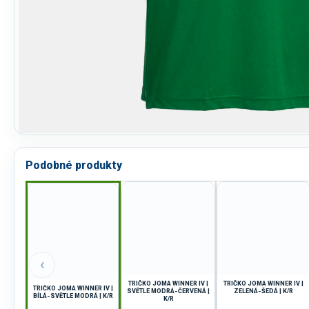
Podobné produkty
‹
TRIČKO JOMA WINNER IV |
TRIČKO JOMA WINNER IV |
TRIČKO JOMA WINNER IV |
SVĚTLE MODRÁ-ČERVENÁ |
ZELENÁ-ŠEDÁ | K/R
BÍLÁ-SVĚTLE MODRÁ | K/R
K/R