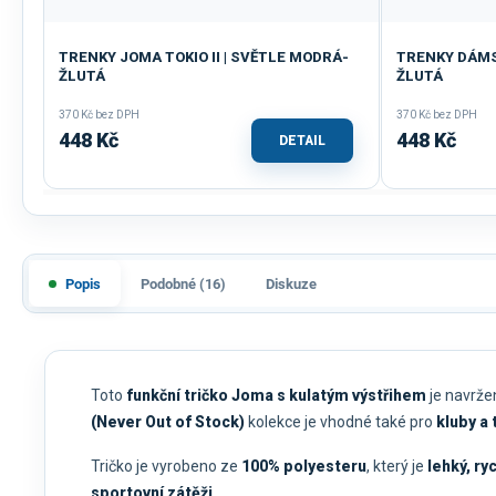
TRENKY JOMA TOKIO II | SVĚTLE MODRÁ-
TRENKY DÁMSK
ŽLUTÁ
ŽLUTÁ
370 Kč bez DPH
370 Kč bez DPH
448 Kč
448 Kč
DETAIL
Popis
Podobné (16)
Diskuze
Toto
funkční tričko Joma s kulatým výstřihem
je navržen
(Never Out of Stock)
kolekce je vhodné také pro
kluby a
Tričko je vyrobeno ze
100% polyesteru
, který je
lehký, ry
sportovní zátěži
.