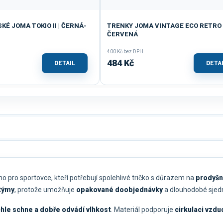
É JOMA TOKIO II | ČERNÁ-
TRENKY JOMA VINTAGE ECO RETRO 
ČERVENÁ
400 Kč bez DPH
484 Kč
DETAIL
DETA
o pro sportovce, kteří potřebují spolehlivé tričko s důrazem na
prodyšn
 týmy
, protože umožňuje
opakované doobjednávky
a dlouhodobé sjed
chle schne a dobře odvádí vlhkost
. Materiál podporuje
cirkulaci vzdu