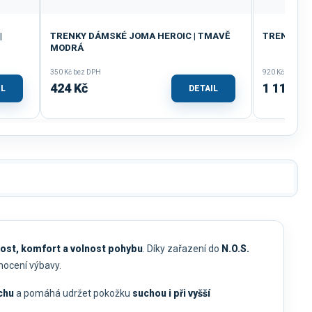
|
TRENKY DÁMSKÉ JOMA HEROIC | TMAVĚ
TRENKY DÁ
MODRÁ
350 Kč bez DPH
920 Kč bez DP
424 Kč
1 113 Kč
IL
DETAIL
ost, komfort a volnost pohybu
. Díky zařazení do
N.O.S.
nocení výbavy.
chu
a pomáhá udržet pokožku
suchou i při vyšší