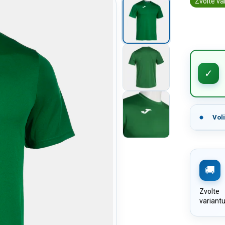
Zvolte va
Vol
Zvolte
variant