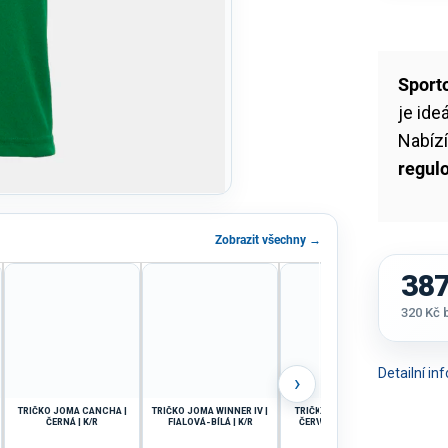
Sport
je ide
Nabíz
regul
Zobrazit všechny →
387
320 Kč
Měrná
cena:
Detailní i
›
TRIČKO JOMA CANCHA |
TRIČKO JOMA WINNER IV |
TRIČKO JOMA TIGER VI |
ČERNÁ | K/R
FIALOVÁ-BÍLÁ | K/R
ČERVENÁ-ČERNÁ | K/R
S