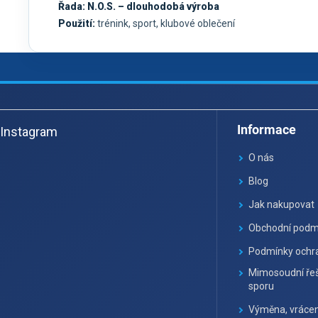
Řada:
N.O.S. – dlouhodobá výroba
Použití:
trénink, sport, klubové oblečení
Z
á
Informace
Instagram
p
a
O nás
t
Blog
í
Jak nakupovat
Obchodní podm
Podmínky ochra
Mimosoudní řeš
sporu
Výměna, vrácen