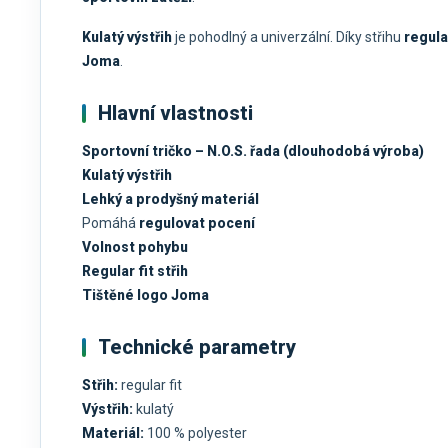
Kulatý výstřih
je pohodlný a univerzální. Díky střihu
regular
Joma
.
Hlavní vlastnosti
Sportovní tričko – N.O.S. řada (dlouhodobá výroba)
Kulatý výstřih
Lehký a prodyšný materiál
Pomáhá
regulovat pocení
Volnost pohybu
Regular fit střih
Tištěné logo Joma
Technické parametry
Střih:
regular fit
Výstřih:
kulatý
Materiál:
100 % polyester