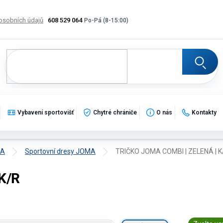
osobních údajů
608 529 064
Výměna, vrácení a reklamace zboží
Katalogy
Potisk
Vybavení sportovišť
Chytré chrániče
O nás
Kontakty
MA
Sportovní dresy JOMA
TRIČKO JOMA COMBI | ZELENÁ | K
K/R