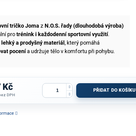
ovní tričko Joma
z
N.O.S. řady (dlouhodobá výroba)
ální pro
trénink i každodenní sportovní využití
.
í
lehký a prodyšný materiál
, který pomáhá
ovat pocení
a udržuje tělo v komfortu při pohybu.
 Kč
PŘIDAT DO KOŠÍKU
bez DPH
nformace
TRIČKO JOMA ECO
TRIČKO JOMA COMBI
TRIČKO JOMA INTER III |
TRIČKO JOM
UPERNOVA | SVĚTLE
PREMIUM | RŮŽOVÁ FLUO-
ČERNÁ-BÍLÁ | K/R
BÍLÁ-ČE
MODRÁ-BÍLÁ | K/R
ČERNÁ | K/R