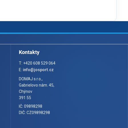
Kontakty
T: +420 608 529 064
E:
info@josport.cz
DOMAJ s.r.o.,
Gabrielovo nám. 45,
Chýnov
391 55
IČ: 09898298
DIČ: CZ09898298