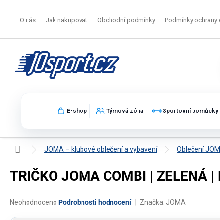
Přejít
na
O nás
Jak nakupovat
Obchodní podmínky
Podmínky ochrany 
obsah
E-shop
Týmová zóna
Sportovní pomůcky
Domů
JOMA – klubové oblečení a vybavení
Oblečení JO
TRIČKO JOMA COMBI | ZELENÁ | 
Průměrné
Neohodnoceno
Podrobnosti hodnocení
Značka:
JOMA
hodnocení