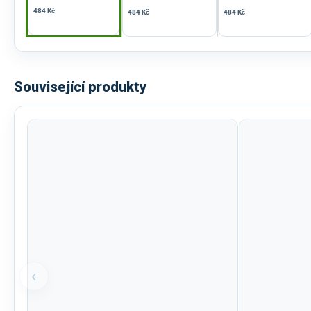
484 Kč
484 Kč
484 Kč
Související produkty
‹