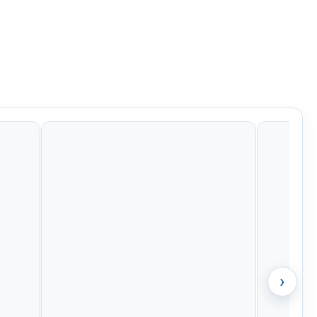
Kč
424 Kč
811 Kč
835 Kč
›