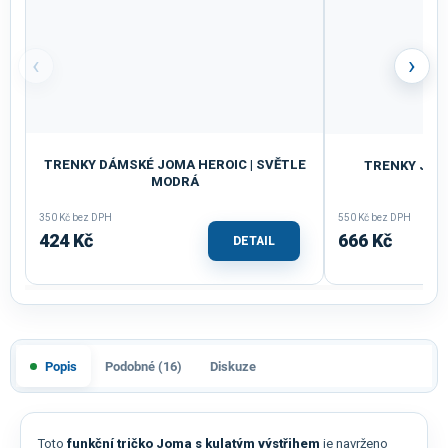
‹
›
TRENKY DÁMSKÉ JOMA HEROIC | SVĚTLE
TRENKY JOM
MODRÁ
MO
350 Kč bez DPH
550 Kč bez DPH
424 Kč
666 Kč
DETAIL
Popis
Podobné (16)
Diskuze
Toto
funkční tričko Joma s kulatým výstřihem
je navrženo