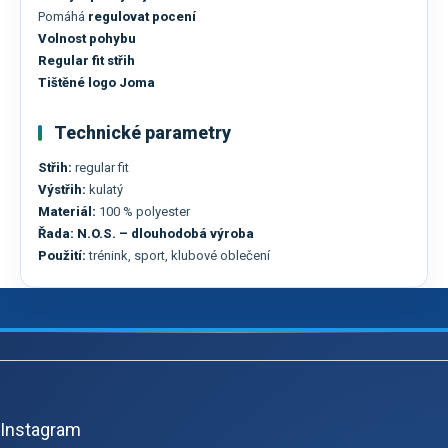
Pomáhá
regulovat pocení
Volnost pohybu
Regular fit střih
Tištěné logo Joma
Technické parametry
Střih:
regular fit
Výstřih:
kulatý
Materiál:
100 % polyester
Řada:
N.O.S. – dlouhodobá výroba
Použití:
trénink, sport, klubové oblečení
Z
á
p
Instagram
a