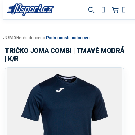
Přejít
na
obsah
JOMA
Průměrné
Neohodnoceno
Podrobnosti hodnocení
hodnocení
produktu
TRIČKO JOMA COMBI | TMAVĚ MODRÁ
je
| K/R
0,0
z
5
hvězdiček.