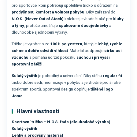
pro sportovce, kteří potřebují spolehlivé tričko s důrazem na
prodyšnost, komfort a volnost pohybu
. Díky zařazení do
N.O.S. (Never Out of Stock)
kolekce je vhodné také pro
kluby
a týmy
, protože umožňuje
opakované doobjednávky
a
dlouhodobé sjednocení výbavy.
Tričko je vyrobeno ze
100% polyesteru
, který je
lehký, rychle
schne a dobře odvádí vlhkost
. Materiál podporuje
cirkulaci
vzduchu
a pomáhá udržet pokožku
suchou i při vyšší
sportovní zátěži
.
Kulatý výstřih
je pohodlný a univerzální. Díky střihu
regular fit
tričko dobře sedí, neomezuje v pohybu a je vhodné pro široké
spektrum sportů. Sportovní design doplňuje
tištěné logo
Joma
.
Hlavní vlastnosti
Sportovní tričko – N.O.S. řada (dlouhodobá výroba)
Kulatý výstřih
Lehký a prodyšný materiál