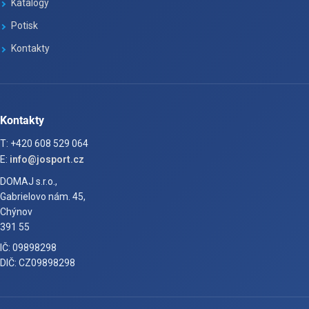
Katalogy
Potisk
Kontakty
Kontakty
T: +420 608 529 064
E:
info@josport.cz
DOMAJ s.r.o.,
Gabrielovo nám. 45,
Chýnov
391 55
IČ: 09898298
DIČ: CZ09898298