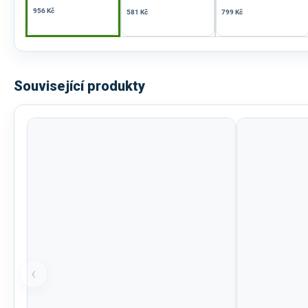
956 Kč
581 Kč
799 Kč
Související produkty
‹