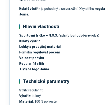
Kulatý výstřih
je pohodlný a univerzální. Díky střihu
regular
Joma
.
Hlavní vlastnosti
Sportovní tričko – N.O.S. řada (dlouhodobá výroba)
Kulatý výstřih
Lehký a prodyšný materiál
Pomáhá
regulovat pocení
Volnost pohybu
Regular fit střih
Tištěné logo Joma
Technické parametry
Střih:
regular fit
Výstřih:
kulatý
Materiál:
100 % polyester