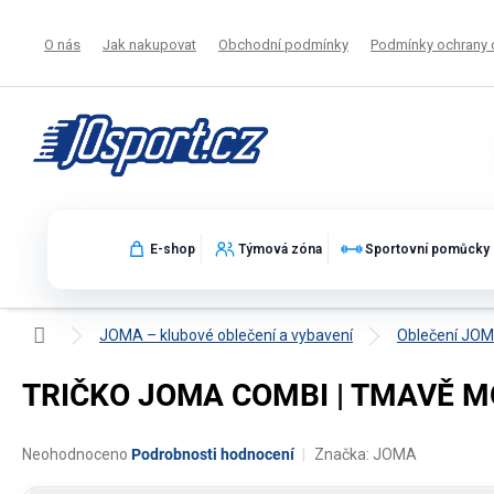
Přejít
na
O nás
Jak nakupovat
Obchodní podmínky
Podmínky ochrany 
obsah
E-shop
Týmová zóna
Sportovní pomůcky
Domů
JOMA – klubové oblečení a vybavení
Oblečení JO
TRIČKO JOMA COMBI | TMAVĚ MO
Průměrné
Neohodnoceno
Podrobnosti hodnocení
Značka:
JOMA
hodnocení