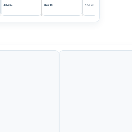
484 Kč
847 Kč
956 Kč
484 