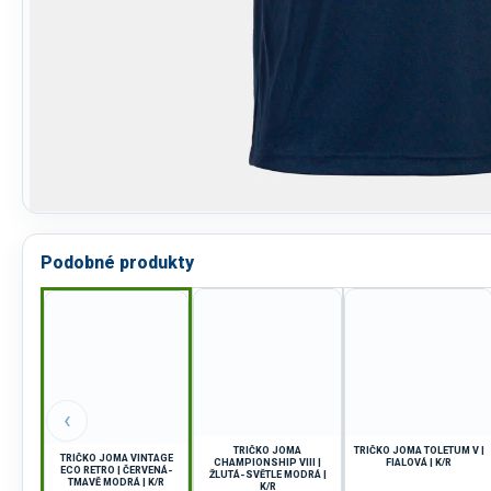
Podobné produkty
‹
TRIČKO JOMA
TRIČKO JOMA TOLETUM V |
TRIČKO JOMA VINTAGE
CHAMPIONSHIP VIII |
FIALOVÁ | K/R
ECO RETRO | ČERVENÁ-
ŽLUTÁ-SVĚTLE MODRÁ |
TMAVĚ MODRÁ | K/R
K/R