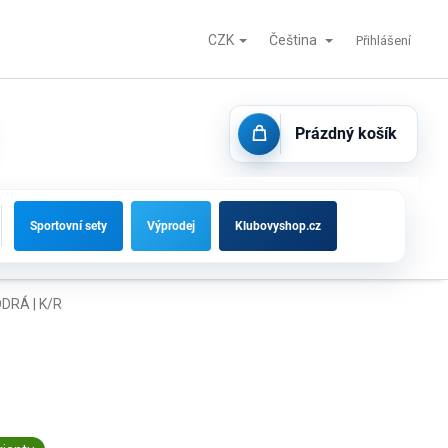
CZK
Čeština
Fotbalové branky, střídačky a vybavení hřišť
Kontakty
Přihlášení
Prázdný košík
NÁKUPNÍ
KOŠÍK
Sportovní sety
Výprodej
Klubovyshop.cz
DRÁ | K/R