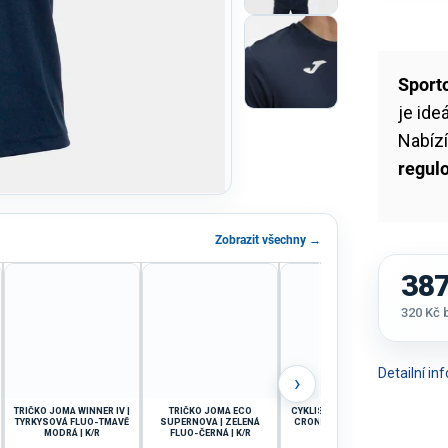
Sport
je ide
Nabíz
regul
Zobrazit všechny →
387
320 Kč
Měrná
cena:
Detailní i
›
TRIČKO JOMA WINNER IV |
TRIČKO JOMA ECO
CYKLISTICKÝ DRES JOMA
TRI
TYRKYSOVÁ FLUO-TMAVĚ
SUPERNOVA | ZELENÁ
CRONO III | VÍNOVÁ | K/R
TMA
MODRÁ | K/R
FLUO-ČERNÁ | K/R