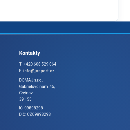
Kontakty
T: +420 608 529 064
E:
info@josport.cz
DOMAJ s.r.o.,
Gabrielovo nám. 45,
Chýnov
391 55
IČ: 09898298
DIČ: CZ09898298