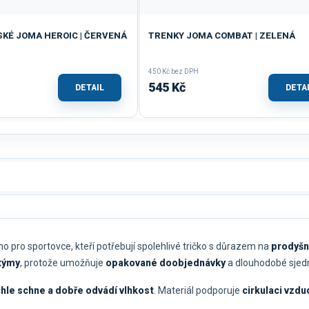
KÉ JOMA HEROIC | ČERVENÁ
TRENKY JOMA COMBAT | ZELENÁ
450 Kč bez DPH
545 Kč
DETAIL
DETA
o pro sportovce, kteří potřebují spolehlivé tričko s důrazem na
prodyšn
 týmy
, protože umožňuje
opakované doobjednávky
a dlouhodobé sjed
chle schne a dobře odvádí vlhkost
. Materiál podporuje
cirkulaci vzdu