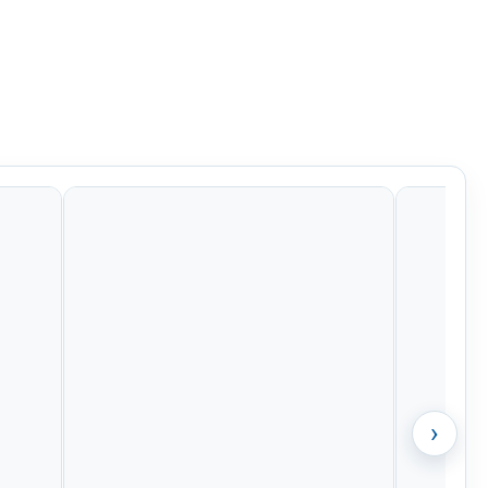
Kč
799 Kč
956 Kč
424 Kč
›