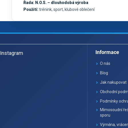
Řada:
N.O.S. – dlouhodobá výroba
Použití:
trénink, sport, klubové oblečení
Z
á
Informace
Instagram
p
a
O nás
t
Blog
í
Jak nakupovat
Obchodní podm
Podmínky ochra
Mimosoudní řeš
sporu
Výměna, vrácen