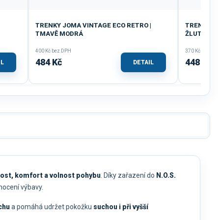
TRENKY JOMA VINTAGE ECO RETRO |
TRENKY JO
TMAVĚ MODRÁ
ŽLUTÁ
400 Kč bez DPH
370 Kč bez DP
484 Kč
448 Kč
IL
DETAIL
ost, komfort a volnost pohybu
. Díky zařazení do
N.O.S.
nocení výbavy.
chu
a pomáhá udržet pokožku
suchou i při vyšší