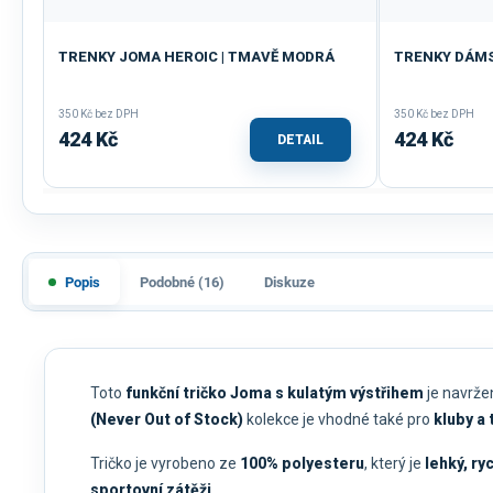
TRENKY JOMA HEROIC | TMAVĚ MODRÁ
TRENKY DÁMS
350 Kč bez DPH
350 Kč bez DPH
424 Kč
424 Kč
DETAIL
Popis
Podobné (16)
Diskuze
Toto
funkční tričko Joma s kulatým výstřihem
je navržen
(Never Out of Stock)
kolekce je vhodné také pro
kluby a
Tričko je vyrobeno ze
100% polyesteru
, který je
lehký, ry
sportovní zátěži
.