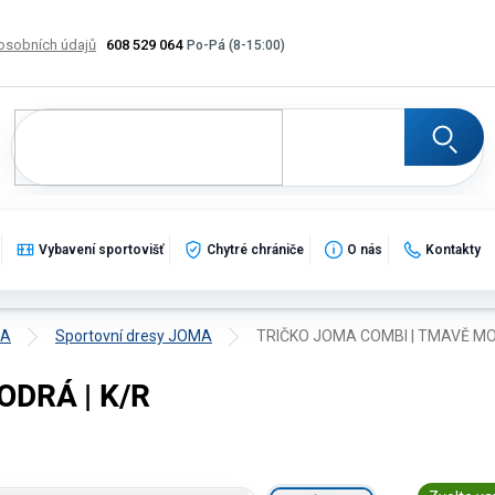
osobních údajů
608 529 064
Výměna, vrácení a reklamace zboží
Katalogy
Potisk
Vybavení sportovišť
Chytré chrániče
O nás
Kontakty
MA
Sportovní dresy JOMA
TRIČKO JOMA COMBI | TMAVĚ MO
DRÁ | K/R