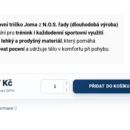
ovní tričko Joma
z
N.O.S. řady (dlouhodobá výroba)
ální pro
trénink i každodenní sportovní využití
.
í
lehký a prodyšný materiál
, který pomáhá
ovat pocení
a udržuje tělo v komfortu při pohybu.
 Kč
PŘIDAT DO KOŠÍKU
bez DPH
nformace
ČKO JOMA WINNER IV |
TRIČKO JOMA TOLETUM VII
TRIČKO JOMA VINTAGE
TRIČKO 
VĚ MODRÁ-ŠEDÁ | K/R
| SVĚTLE MODRÁ-BÍLÁ |
ECO RETRO | ŠEDÁ-ČERNÁ
PREMIU
K/R
| K/R
MODRÁ-B