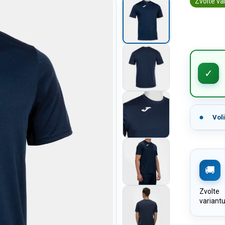
Zvolte va
Vol
Zvolte
variant