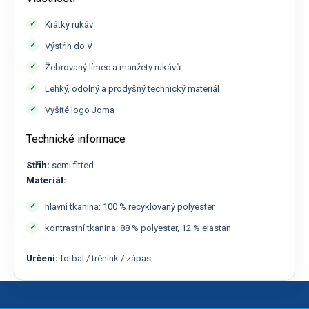
Krátký rukáv
Výstřih do V
Žebrovaný límec a manžety rukávů
Lehký, odolný a prodyšný technický materiál
Vyšité logo Joma
Technické informace
Střih:
semi fitted
Materiál:
hlavní tkanina: 100 % recyklovaný polyester
kontrastní tkanina: 88 % polyester, 12 % elastan
Určení:
fotbal / trénink / zápas