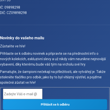
391 55
IČ: 09898298
DIČ: CZ09898298
Novinky do vašeho mailu
Zůstaňte ve hře!
Přihlaste se k odběru novinek a připravte se na přednostní info o
nových kolekcích, exkluzivní slevy a už nikdy vám neunikne nejnovější
vybavení, díky kterému bude váš tým na vrcholu své hry.
Pamatujte, že šampioni nečekají na příležitosti, ale vytvářejí je. Takže
stiskněte tlačítko pro odběr, jako by to byl vítězný výstřel, a pojďme
společně zůstat ve hře!