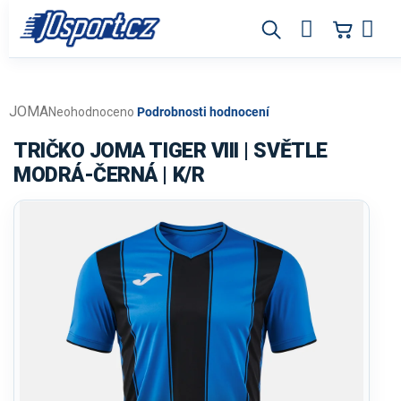
Přejít
na
obsah
JOMA
Průměrné
Neohodnoceno
Podrobnosti hodnocení
hodnocení
produktu
TRIČKO JOMA TIGER VIII | SVĚTLE
je
MODRÁ-ČERNÁ | K/R
0,0
z
5
hvězdiček.