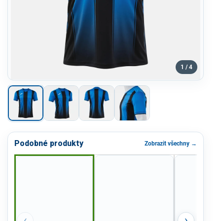
1 / 4
Podobné produkty
Zobrazit všechny →
‹
›