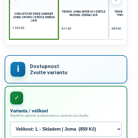
TRIČKO JOMA INTER III | SVĚTLE
TRIČKO JOMA DA
CYKLISTICKÝ DRES DÁMSKÝ
MODRÁ-ČERNÁ | K/R
TYRKYSOVÁ-ČER
JOMA CRONO | SVĚTLE HNĚDÁ
| K/R
1 525 Kč
811 Kč
605 Kč
Varianta / velikost
Nejdříve vyberte požadovanou variantu produktu