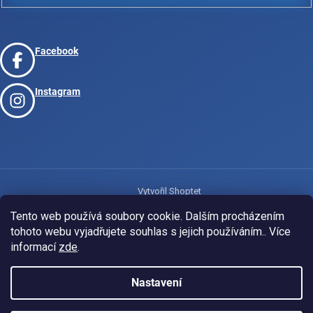
Facebook
Instagram
Vytvořil Shoptet
Tento web používá soubory cookie. Dalším procházením
tohoto webu vyjadřujete souhlas s jejich používáním.. Více
Copyright 2026
www.josport.cz
. Všechna práva vyhrazena.
informací
zde
.
Nastavení