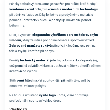
Pánský fotbalový dres Joma je navržen pro hráče, kteří hledají
kombinaci komfortu, funkčnosti a moderních technologií
při tréninku i zápase. Díky lehkému a prodyšnému materiálu
pomáhá udržet tělo v suchu a poskytuje maximální pohodlí
během hry.
Dres je vybaven
elegantním výstřihem do V se žebrovaným
límcem
, který zajišťuje pohodlné nošení a sportovní vzhled.
Žebrované manžety rukávů
přispívají k lepšímu usazení na
těle a zvyšují komfort při pohybu.
Použitý
technický materiál
je lehký, odolný a dobře prodyšný,
což pomáhá odvádět vlhkost a udržovat hráče v pohodlí i během
intenzivního výkonu.
Střih
semi fitted
nabízí sportovnější přilnutí k tělu, aniž by
omezoval volnost pohybu.
Na hrudi je umístěno
vyšité logo Joma
, které podtrhuje
profesionální sportovní vzhled dresu.
Vlastnosti