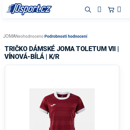
Přejít
na
obsah
JOMA
Průměrné
Neohodnoceno
Podrobnosti hodnocení
hodnocení
produktu
TRIČKO DÁMSKÉ JOMA TOLETUM VII |
je
VÍNOVÁ-BÍLÁ | K/R
0,0
z
5
hvězdiček.