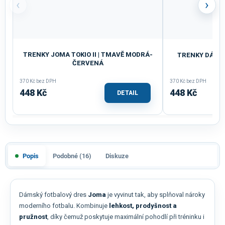
‹
›
TRENKY JOMA TOKIO II | TMAVĚ MODRÁ-
TRENKY DÁMSKÉ
ČERVENÁ
370 Kč bez DPH
370 Kč bez DPH
448 Kč
448 Kč
DETAIL
Popis
Podobné (16)
Diskuze
Dámský fotbalový dres
Joma
je vyvinut tak, aby splňoval nároky
moderního fotbalu. Kombinuje
lehkost, prodyšnost a
pružnost
, díky čemuž poskytuje maximální pohodlí při tréninku i