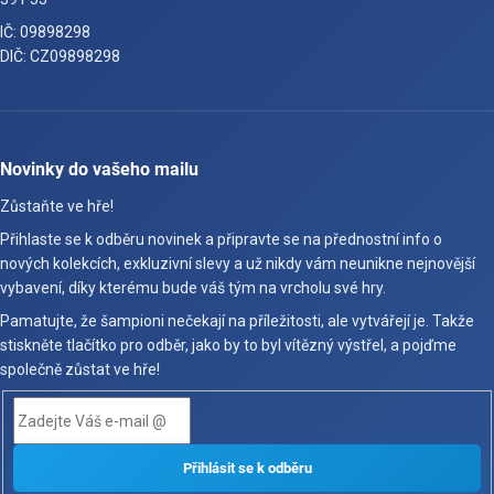
IČ: 09898298
DIČ: CZ09898298
Novinky do vašeho mailu
Zůstaňte ve hře!
Přihlaste se k odběru novinek a připravte se na přednostní info o
nových kolekcích, exkluzivní slevy a už nikdy vám neunikne nejnovější
vybavení, díky kterému bude váš tým na vrcholu své hry.
Pamatujte, že šampioni nečekají na příležitosti, ale vytvářejí je. Takže
stiskněte tlačítko pro odběr, jako by to byl vítězný výstřel, a pojďme
společně zůstat ve hře!