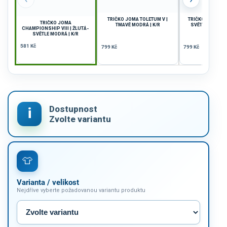
TRIČKO JOMA TOLETUM V |
TRIČKO JOMA TOL
TRIČKO JOMA
TMAVĚ MODRÁ | K/R
SVĚTLE MODRÁ-B
CHAMPIONSHIP VIII | ŽLUTÁ-
SVĚTLE MODRÁ | K/R
581 Kč
799 Kč
799 Kč
Varianta / velikost
Nejdříve vyberte požadovanou variantu produktu