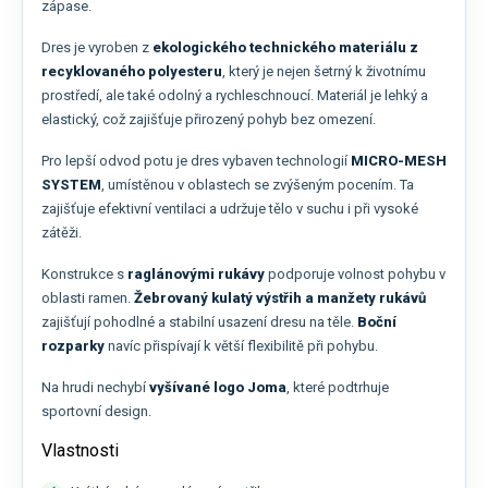
zápase.
Dres je vyroben z
ekologického technického materiálu z
recyklovaného polyesteru
, který je nejen šetrný k životnímu
prostředí, ale také odolný a rychleschnoucí. Materiál je lehký a
elastický, což zajišťuje přirozený pohyb bez omezení.
Pro lepší odvod potu je dres vybaven technologií
MICRO-MESH
SYSTEM
, umístěnou v oblastech se zvýšeným pocením. Ta
zajišťuje efektivní ventilaci a udržuje tělo v suchu i při vysoké
zátěži.
Konstrukce s
raglánovými rukávy
podporuje volnost pohybu v
oblasti ramen.
Žebrovaný kulatý výstřih a manžety rukávů
zajišťují pohodlné a stabilní usazení dresu na těle.
Boční
rozparky
navíc přispívají k větší flexibilitě při pohybu.
Na hrudi nechybí
vyšívané logo Joma
, které podtrhuje
sportovní design.
Vlastnosti