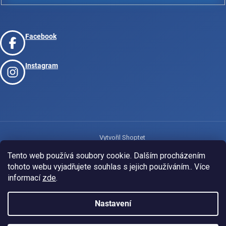
Facebook
Instagram
Vytvořil Shoptet
Tento web používá soubory cookie. Dalším procházením
tohoto webu vyjadřujete souhlas s jejich používáním.. Více
Copyright 2026
www.josport.cz
. Všechna práva vyhrazena.
informací
zde
.
Nastavení