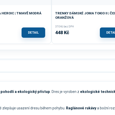
 HEROIC | TMAVĚ MODRÁ
TRENKY DÁMSKÉ JOMA TOKIO II | Č
ORANŽOVÁ
370 Kč bez DPH
448 Kč
DETAIL
DETA
 pohodlí a ekologický přístup
. Dres je vyroben z
ekologické technick
ré zlepšuje usazení dresu během pohybu.
Raglánové rukávy
a boční roz