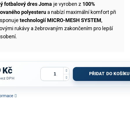
ý fotbalový dres Joma
je vyroben z
100%
lovaného polyesteru
a nabízí maximální komfort při
Disponuje
technologií MICRO-MESH SYSTEM
,
novými rukávy a žebrovaným zakončením pro lepší
ůsobení.
 Kč
PŘIDAT DO KOŠÍKU
bez DPH
nformace
ČKO JOMA WINNER IV |
TRIČKO JOMA TOLETUM V |
TRIČKO JOMA WINNER IV |
TRIČKO J
UTÁ-SVĚTLE MODRÁ |
ZELENÁ | K/R
ŠEDÁ-TMAVĚ MODRÁ | K/R
ECO RET
K/R
MODRÁ-B