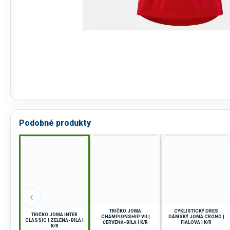
Podobné produkty
‹
TRIČKO JOMA
CYKLISTICKÝ DRES
TRIČKO JOMA INTER
CHAMPIONSHIP VII |
DÁMSKÝ JOMA CRONO |
CLASSIC | ZELENÁ-BÍLÁ |
ČERVENÁ-BÍLÁ | K/R
FIALOVÁ | K/R
K/R