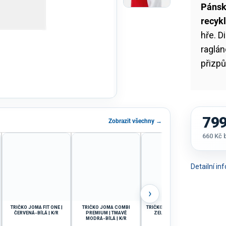
Pánsk
recyk
hře. 
raglá
přizp
799
Zobrazit všechny →
660 Kč
Měrná
cena:
Detailní i
›
TRIČKO JOMA FIT ONE |
TRIČKO JOMA COMBI
TRIČKO JOMA WINNER IV |
TRI
ČERVENÁ-BÍLÁ | K/R
PREMIUM | TMAVĚ
ZELENÁ-ŠEDÁ | K/R
ŽL
MODRÁ-BÍLÁ | K/R