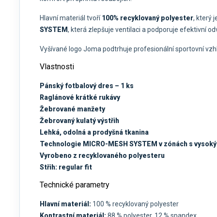
Hlavní materiál tvoří
100% recyklovaný polyester
, který
SYSTEM
, která zlepšuje ventilaci a podporuje efektivní od
Vyšívané logo Joma podtrhuje profesionální sportovní vzh
Vlastnosti
Pánský fotbalový dres – 1 ks
Raglánové krátké rukávy
Žebrované manžety
Žebrovaný kulatý výstřih
Lehká, odolná a prodyšná tkanina
Technologie MICRO-MESH SYSTEM v zónách s vysok
Vyrobeno z recyklovaného polyesteru
Střih: regular fit
Technické parametry
Hlavní materiál:
100 % recyklovaný polyester
Kontrastní materiál:
88 % polyester, 12 % spandex