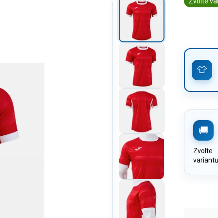
Zvolte va
Zvolte
variant