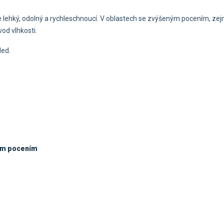
 je lehký, odolný a rychleschnoucí. V oblastech se zvýšeným pocením, ze
vod vlhkosti.
led.
ým pocením