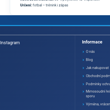
Určení:
fotbal – trénink i zápas
Z
á
Informace
Instagram
p
a
O nás
t
Blog
í
Jak nakupovat
Obchodní podm
Podmínky ochra
Mimosoudní řeš
sporu
Výměna, vrácen