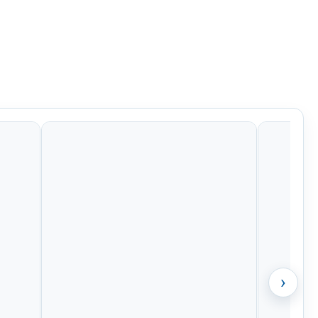
Kč
799 Kč
484 Kč
956 Kč
›