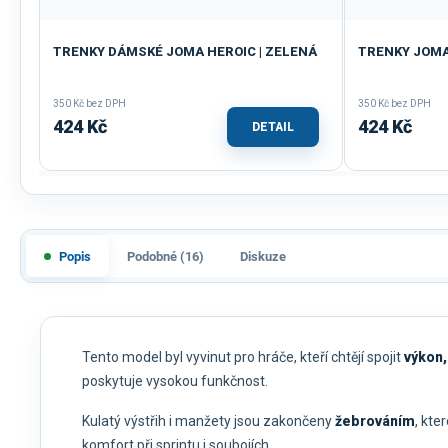
TRENKY DÁMSKÉ JOMA HEROIC | ZELENÁ
TRENKY JOMA
350 Kč bez DPH
350 Kč bez DPH
424 Kč
424 Kč
DETAIL
Popis
Podobné (16)
Diskuze
Tento model byl vyvinut pro hráče, kteří chtějí spojit
výkon,
poskytuje vysokou funkčnost.
Kulatý výstřih i manžety jsou zakončeny
žebrováním
, kte
komfort při sprintu i soubojích.