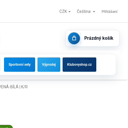
CZK
Čeština
Fotbalové branky, střídačky a vybavení hřišť
Kontakty
Přihlášení
Prázdný košík
NÁKUPNÍ
KOŠÍK
Sportovní sety
Výprodej
Klubovyshop.cz
ENÁ-BÍLÁ | K/R