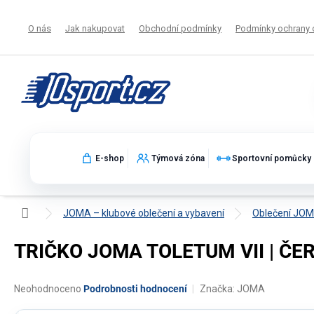
Přejít
na
O nás
Jak nakupovat
Obchodní podmínky
Podmínky ochrany 
obsah
E-shop
Týmová zóna
Sportovní pomůcky
Domů
JOMA – klubové oblečení a vybavení
Oblečení JO
TRIČKO JOMA TOLETUM VII | ČER
Průměrné
Neohodnoceno
Podrobnosti hodnocení
Značka:
JOMA
hodnocení