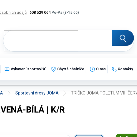
osobních údajů
608 529 064
Výměna, vrácení a reklamace zboží
Katalogy
Potisk
Vybavení sportovišť
Chytré chrániče
O nás
Kontakty
MA
Sportovní dresy JOMA
TRIČKO JOMA TOLETUM VII | ČERV
VENÁ-BÍLÁ | K/R