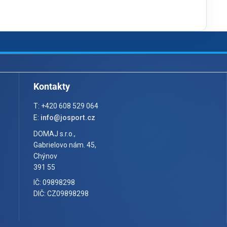
Kontakty
T: +420 608 529 064
E:
info@josport.cz
DOMAJ s.r.o.,
Gabrielovo nám. 45,
Chýnov
391 55
IČ: 09898298
DIČ: CZ09898298