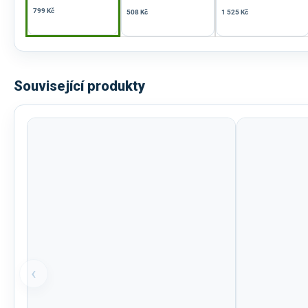
799 Kč
508 Kč
1 525 Kč
Související produkty
‹