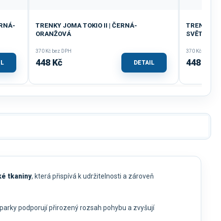
ERNÁ-
TRENKY JOMA TOKIO II | ČERNÁ-
TRENKY DÁ
ORANŽOVÁ
SVĚTLE M
370 Kč bez DPH
370 Kč bez DP
448 Kč
448 Kč
IL
DETAIL
é tkaniny
, která přispívá k udržitelnosti a zároveň
parky podporují přirozený rozsah pohybu a zvyšují