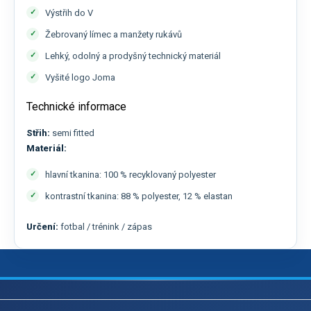
Výstřih do V
Žebrovaný límec a manžety rukávů
Lehký, odolný a prodyšný technický materiál
Vyšité logo Joma
Technické informace
Střih:
semi fitted
Materiál:
hlavní tkanina: 100 % recyklovaný polyester
kontrastní tkanina: 88 % polyester, 12 % elastan
Určení:
fotbal / trénink / zápas
Z