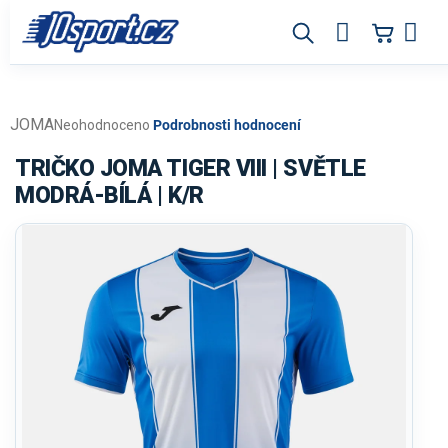
Přejít
na
obsah
JOMA
Průměrné
Neohodnoceno
Podrobnosti hodnocení
hodnocení
produktu
TRIČKO JOMA TIGER VIII | SVĚTLE
je
MODRÁ-BÍLÁ | K/R
0,0
z
5
hvězdiček.