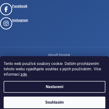
Facebook
Instagram
Vytvořil Shoptet
Tento web používá soubory cookie. Dalším procházením
tohoto webu vyjadřujete souhlas s jejich používáním.. Více
Copyright 2026
www.josport.cz
. Všechna práva vyhrazena.
informací
zde
.
Nastavení
Souhlasím
KLUBOVÁ NABÍDKA
⚡
ZDARMA
Ozveme se do 24 hodin