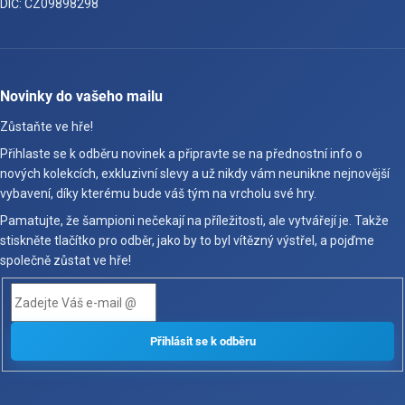
DIČ: CZ09898298
Novinky do vašeho mailu
Zůstaňte ve hře!
Přihlaste se k odběru novinek a připravte se na přednostní info o
nových kolekcích, exkluzivní slevy a už nikdy vám neunikne nejnovější
vybavení, díky kterému bude váš tým na vrcholu své hry.
Pamatujte, že šampioni nečekají na příležitosti, ale vytvářejí je. Takže
stiskněte tlačítko pro odběr, jako by to byl vítězný výstřel, a pojďme
společně zůstat ve hře!