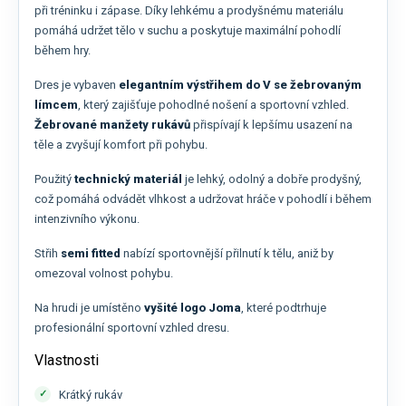
při tréninku i zápase. Díky lehkému a prodyšnému materiálu
pomáhá udržet tělo v suchu a poskytuje maximální pohodlí
během hry.
Dres je vybaven
elegantním výstřihem do V se žebrovaným
límcem
, který zajišťuje pohodlné nošení a sportovní vzhled.
Žebrované manžety rukávů
přispívají k lepšímu usazení na
těle a zvyšují komfort při pohybu.
Použitý
technický materiál
je lehký, odolný a dobře prodyšný,
což pomáhá odvádět vlhkost a udržovat hráče v pohodlí i během
intenzivního výkonu.
Střih
semi fitted
nabízí sportovnější přilnutí k tělu, aniž by
omezoval volnost pohybu.
Na hrudi je umístěno
vyšité logo Joma
, které podtrhuje
profesionální sportovní vzhled dresu.
Vlastnosti
Krátký rukáv