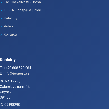
Tabulka velikosti - Joma
LEGEA – dospělí a junioři
Katalogy
Potisk
Kontakty
Kontakty
T: +420 608 529 064
E:
info@josport.cz
DOMAJ s.r.o.,
Gabrielovo nám. 45,
Chýnov
391 55
IČ: 09898298