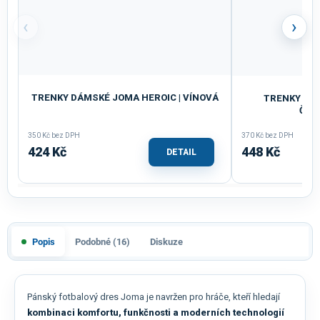
‹
›
TRENKY DÁMSKÉ JOMA HEROIC | VÍNOVÁ
TRENKY DÁM
ČER
350 Kč bez DPH
370 Kč bez DPH
424 Kč
448 Kč
DETAIL
Popis
Podobné (16)
Diskuze
Pánský fotbalový dres Joma je navržen pro hráče, kteří hledají
kombinaci komfortu, funkčnosti a moderních technologií