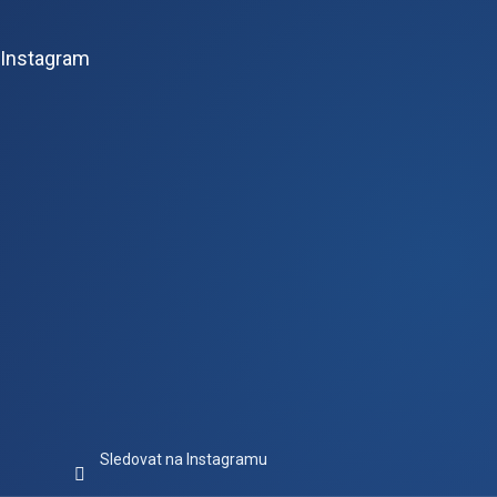
á
p
Instagram
a
t
í
Sledovat na Instagramu