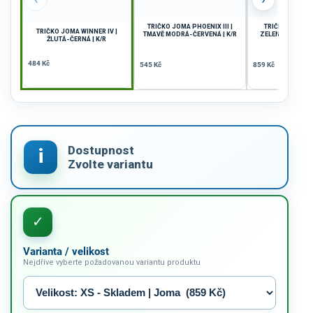
TRIČKO JOMA PHOENIX III |
TRIČKO JOMA TIG
TRIČKO JOMA WINNER IV |
TMAVĚ MODRÁ-ČERVENÁ | K/R
ZELENÁ FLUO-ZE
ŽLUTÁ-ČERNÁ | K/R
484 Kč
545 Kč
859 Kč
Varianta / velikost
Nejdříve vyberte požadovanou variantu produktu