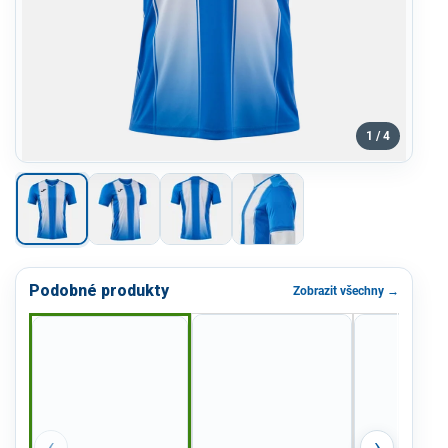
1 / 4
Podobné produkty
Zobrazit všechny →
‹
›