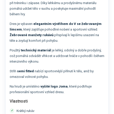
při tréninku i zápase. Díky lehkému a prodyšnému materiálu
pomáhá udržet tělo v suchu a poskytuje maximální pohodlí
během hry.
Dres je vybaven
elegantním výstřihem do V se žebrovaným
límcem
, který zajišťuje pohodlné nošení a sportovní vzhled.
Žebrované manžety rukávů
přispívají k lepšímu usazení na
těle a zvyšují komfort při pohybu.
Použitý
technický materiál
je lehký, odolný a dobře prodyšný,
což pomáhá odvádět vlhkost a udržovat hráče v pohodlí i během
intenzivního výkonu.
Střih
semi fitted
nabízí sportovnější přilnutí k tělu, aniž by
omezoval volnost pohybu.
Na hrudi je umístěno
vyšité logo Joma
, které podtrhuje
profesionální sportovní vzhled dresu.
Vlastnosti
Krátký rukáv