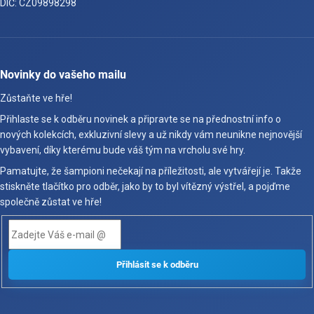
DIČ: CZ09898298
Novinky do vašeho mailu
Zůstaňte ve hře!
Přihlaste se k odběru novinek a připravte se na přednostní info o
nových kolekcích, exkluzivní slevy a už nikdy vám neunikne nejnovější
vybavení, díky kterému bude váš tým na vrcholu své hry.
Pamatujte, že šampioni nečekají na příležitosti, ale vytvářejí je. Takže
stiskněte tlačítko pro odběr, jako by to byl vítězný výstřel, a pojďme
společně zůstat ve hře!