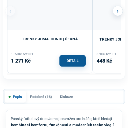
‹
›
TRENKY JOMA ICONIC | ČERNÁ
TRENKY JOMA T
1 050 Kč bez DPH
370 Kč bez DPH
1 271 Kč
448 Kč
DETAIL
Popis
Podobné (16)
Diskuze
Pánský fotbalový dres Joma je navržen pro hráče, kteří hledají
kombinaci komfortu, funkčnosti a moderních technologií