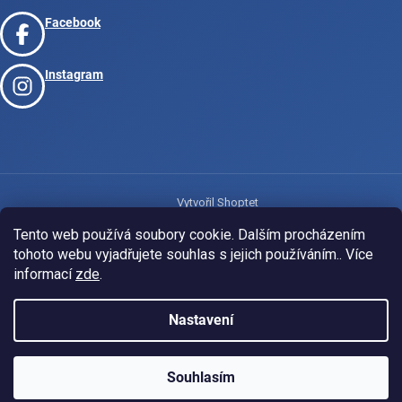
Facebook
Instagram
Vytvořil Shoptet
Tento web používá soubory cookie. Dalším procházením
tohoto webu vyjadřujete souhlas s jejich používáním.. Více
Copyright 2026
www.josport.cz
. Všechna práva vyhrazena.
informací
zde
.
Nastavení
Souhlasím
KLUBOVÁ NABÍDKA
⚡
ZDARMA
Ozveme se do 24 hodin