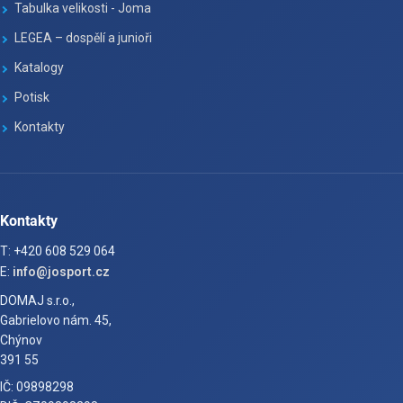
Tabulka velikosti - Joma
LEGEA – dospělí a junioři
Katalogy
Potisk
Kontakty
Kontakty
T: +420 608 529 064
E:
info@josport.cz
DOMAJ s.r.o.,
Gabrielovo nám. 45,
Chýnov
391 55
IČ: 09898298