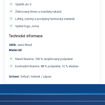
Výstřih do V
Žebrovaný límec a manžety rukávů
Lehký, odolný a prodyšný technický materiál
Vyšité logo Joma
Technické informace
Střih:
semi fitted
Materiál:
hlavní tkanina: 100 % recyklovaný polyester
kontrastní tkanina: 88 % polyester, 12 % elastan
Určení:
fotbal / trénink / zápas
Z