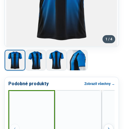
1 / 4
Podobné produkty
Zobrazit všechny →
‹
›