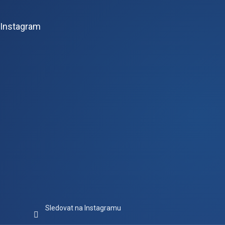
á
p
Instagram
a
t
í
Sledovat na Instagramu