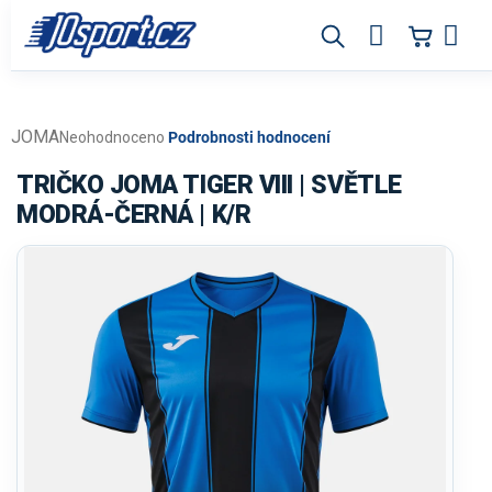
Přejít
na
obsah
JOMA
Průměrné
Neohodnoceno
Podrobnosti hodnocení
hodnocení
produktu
TRIČKO JOMA TIGER VIII | SVĚTLE
je
MODRÁ-ČERNÁ | K/R
0,0
z
5
hvězdiček.