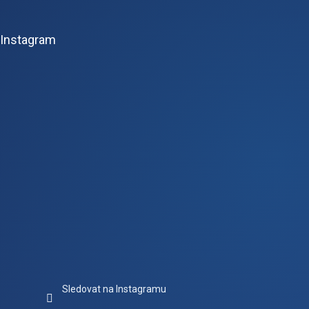
á
p
Instagram
a
t
í
Sledovat na Instagramu