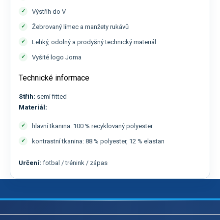
Výstřih do V
Žebrovaný límec a manžety rukávů
Lehký, odolný a prodyšný technický materiál
Vyšité logo Joma
Technické informace
Střih:
semi fitted
Materiál:
hlavní tkanina: 100 % recyklovaný polyester
kontrastní tkanina: 88 % polyester, 12 % elastan
Určení:
fotbal / trénink / zápas
Z