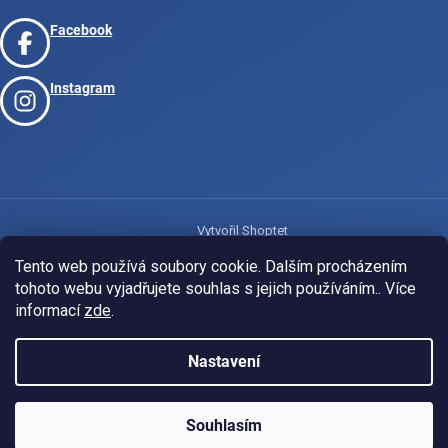
Facebook
Instagram
Vytvořil Shoptet
Tento web používá soubory cookie. Dalším procházením
tohoto webu vyjadřujete souhlas s jejich používáním.. Více
Copyright 2026
www.josport.cz
. Všechna práva vyhrazena.
informací
zde
.
Nastavení
Souhlasím
KLUBOVÁ NABÍDKA
⚡
ZDARMA
Ozveme se do 24 hodin