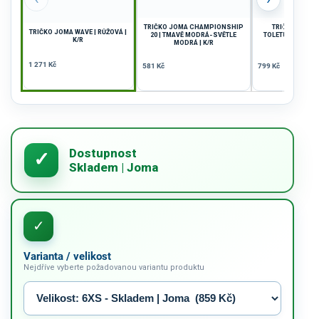
TRIČKO JOMA CHAMPIONSHIP
TRIČKO DÁMS
TRIČKO JOMA WAVE | RŮŽOVÁ |
20 | TMAVĚ MODRÁ-SVĚTLE
TOLETUM VII | VÍ
K/R
MODRÁ | K/R
K/R
1 271 Kč
581 Kč
799 Kč
Varianta / velikost
Nejdříve vyberte požadovanou variantu produktu