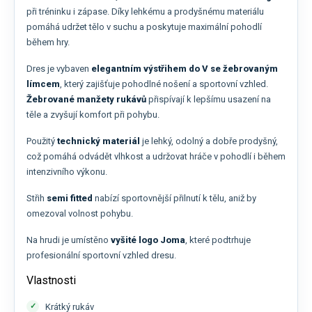
při tréninku i zápase. Díky lehkému a prodyšnému materiálu
pomáhá udržet tělo v suchu a poskytuje maximální pohodlí
během hry.
Dres je vybaven
elegantním výstřihem do V se žebrovaným
límcem
, který zajišťuje pohodlné nošení a sportovní vzhled.
Žebrované manžety rukávů
přispívají k lepšímu usazení na
těle a zvyšují komfort při pohybu.
Použitý
technický materiál
je lehký, odolný a dobře prodyšný,
což pomáhá odvádět vlhkost a udržovat hráče v pohodlí i během
intenzivního výkonu.
Střih
semi fitted
nabízí sportovnější přilnutí k tělu, aniž by
omezoval volnost pohybu.
Na hrudi je umístěno
vyšité logo Joma
, které podtrhuje
profesionální sportovní vzhled dresu.
Vlastnosti
Krátký rukáv