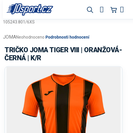
Přejít
na
obsah
105243.801/6XS
JOMA
Průměrné
Neohodnoceno
Podrobnosti hodnocení
hodnocení
produktu
TRIČKO JOMA TIGER VIII | ORANŽOVÁ-
je
ČERNÁ | K/R
0,0
z
5
hvězdiček.