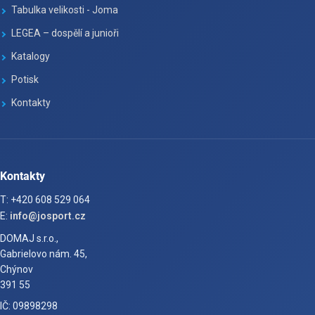
Tabulka velikosti - Joma
LEGEA – dospělí a junioři
Katalogy
Potisk
Kontakty
Kontakty
T: +420 608 529 064
E:
info@josport.cz
DOMAJ s.r.o.,
Gabrielovo nám. 45,
Chýnov
391 55
IČ: 09898298