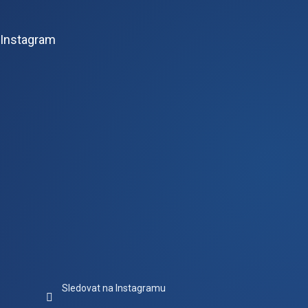
á
p
Instagram
a
t
í
Sledovat na Instagramu