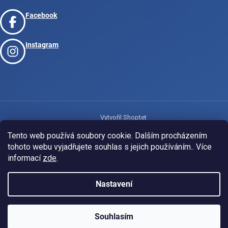
Facebook
Instagram
Vytvořil Shoptet
Tento web používá soubory cookie. Dalším procházením
tohoto webu vyjadřujete souhlas s jejich používáním.. Více
Copyright 2026
www.josport.cz
. Všechna práva vyhrazena.
informací
zde
.
Nastavení
Souhlasím
KLUBOVÁ NABÍDKA
⚡
ZDARMA
Ozveme se do 24 hodin