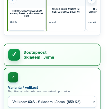
TRIČKO JOMA WINNER IV |
TRIČKO DÁMS
TRIČKO JOMA VINTAGE ECO
SVĚTLE MODRÁ-BÍLÁ | K/R
CHAMPIONSHIP VII
RETRO | ŽLUTÁ-SVĚTLE MODRÁ
K/R
| K/R
956 Kč
484 Kč
581 Kč
Varianta / velikost
Nejdříve vyberte požadovanou variantu produktu