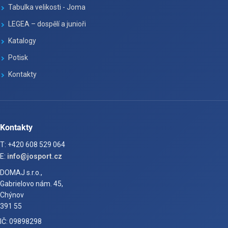
Tabulka velikosti - Joma
LEGEA – dospělí a junioři
Katalogy
Potisk
Kontakty
Kontakty
T: +420 608 529 064
E:
info@josport.cz
DOMAJ s.r.o.,
Gabrielovo nám. 45,
Chýnov
391 55
IČ: 09898298