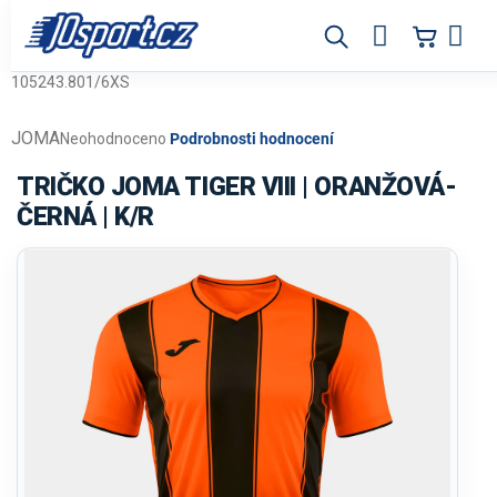
Přejít
na
obsah
105243.801/6XS
JOMA
Průměrné
Neohodnoceno
Podrobnosti hodnocení
hodnocení
produktu
TRIČKO JOMA TIGER VIII | ORANŽOVÁ-
je
ČERNÁ | K/R
0,0
z
5
hvězdiček.