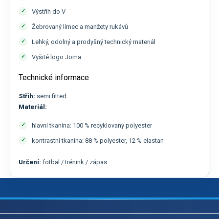
Výstřih do V
Žebrovaný límec a manžety rukávů
Lehký, odolný a prodyšný technický materiál
Vyšité logo Joma
Technické informace
Střih:
semi fitted
Materiál:
hlavní tkanina: 100 % recyklovaný polyester
kontrastní tkanina: 88 % polyester, 12 % elastan
Určení:
fotbal / trénink / zápas
Z