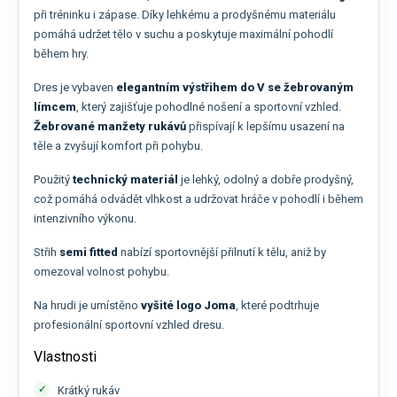
při tréninku i zápase. Díky lehkému a prodyšnému materiálu
pomáhá udržet tělo v suchu a poskytuje maximální pohodlí
během hry.
Dres je vybaven
elegantním výstřihem do V se žebrovaným
límcem
, který zajišťuje pohodlné nošení a sportovní vzhled.
Žebrované manžety rukávů
přispívají k lepšímu usazení na
těle a zvyšují komfort při pohybu.
Použitý
technický materiál
je lehký, odolný a dobře prodyšný,
což pomáhá odvádět vlhkost a udržovat hráče v pohodlí i během
intenzivního výkonu.
Střih
semi fitted
nabízí sportovnější přilnutí k tělu, aniž by
omezoval volnost pohybu.
Na hrudi je umístěno
vyšité logo Joma
, které podtrhuje
profesionální sportovní vzhled dresu.
Vlastnosti
Krátký rukáv