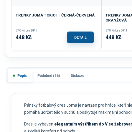
TRENKY JOMA TOKIO II | ČERNÁ-ČERVENÁ
TRENKY JOMA 
ORANŽOVÁ
370 Kč bez DPH
370 Kč bez DPH
448 Kč
448 Kč
DETAIL
Popis
Podobné (16)
Diskuze
Pánský fotbalový dres Joma je navržen pro hráče, kteří hl
pomáhá udržet tělo v suchu a poskytuje maximální pohodl
Dres je vybaven
elegantním výstřihem do V se žebrov
a zvyšují komfort při pohybu.