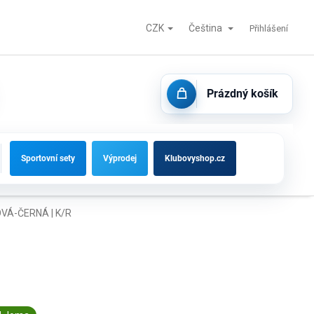
CZK
Čeština
Fotbalové branky, střídačky a vybavení hřišť
Kontakty
Přihlášení
Prázdný košík
NÁKUPNÍ
KOŠÍK
Sportovní sety
Výprodej
Klubovyshop.cz
OVÁ-ČERNÁ | K/R