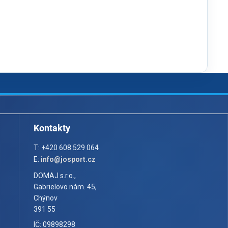
Kontakty
T: +420 608 529 064
E:
info@josport.cz
DOMAJ s.r.o.,
Gabrielovo nám. 45,
Chýnov
391 55
IČ: 09898298