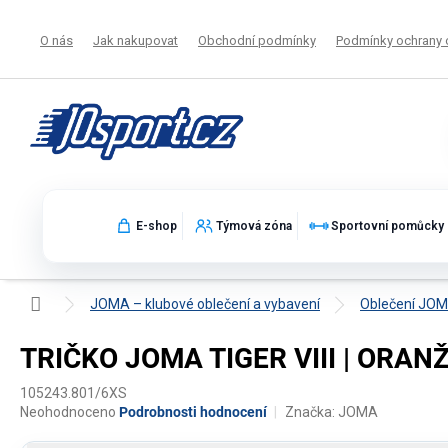
Přejít
na
O nás
Jak nakupovat
Obchodní podmínky
Podmínky ochrany 
obsah
E-shop
Týmová zóna
Sportovní pomůcky
Domů
JOMA – klubové oblečení a vybavení
Oblečení JO
TRIČKO JOMA TIGER VIII | ORAN
105243.801/6XS
Průměrné
Neohodnoceno
Podrobnosti hodnocení
Značka:
JOMA
hodnocení