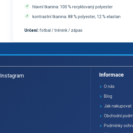
hlavní tkanina: 100 % recyklovaný polyester
kontrastní tkanina: 88 % polyester, 12 % elastan
Určení:
fotbal / trénink / zápas
Z
á
Informace
Instagram
p
a
O nás
t
Blog
í
Jak nakupovat
Obchodní podm
Podmínky ochra