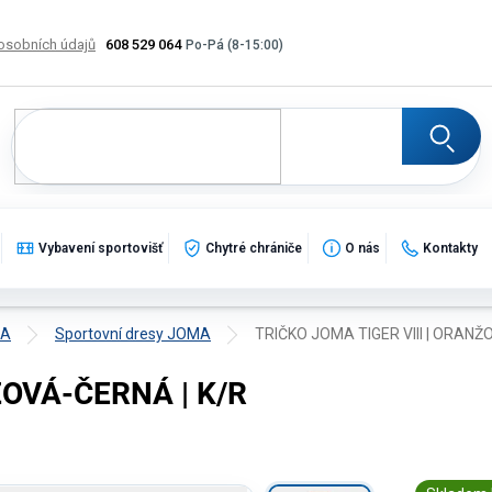
osobních údajů
608 529 064
Výměna, vrácení a reklamace zboží
Katalogy
Potisk
Vybavení sportovišť
Chytré chrániče
O nás
Kontakty
MA
Sportovní dresy JOMA
TRIČKO JOMA TIGER VIII | ORANŽ
ŽOVÁ-ČERNÁ | K/R