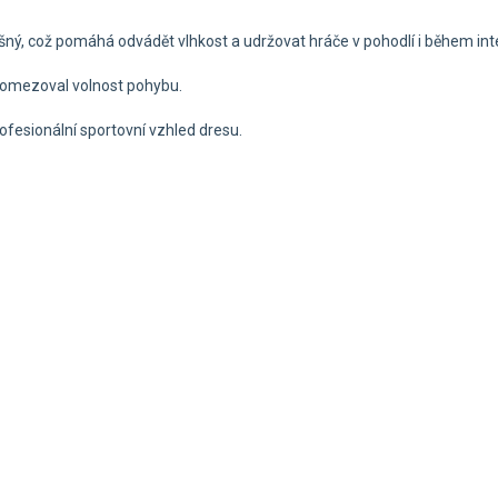
yšný, což pomáhá odvádět vlhkost a udržovat hráče v pohodlí i během in
by omezoval volnost pohybu.
rofesionální sportovní vzhled dresu.