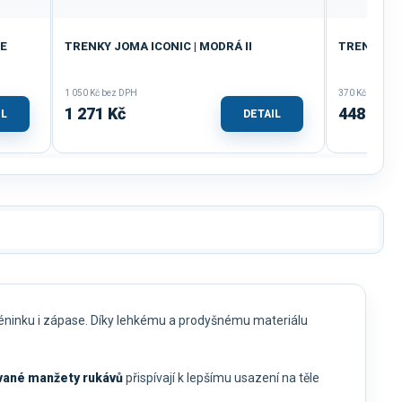
LE
TRENKY JOMA ICONIC | MODRÁ II
TRENKY JO
1 050 Kč bez DPH
370 Kč bez DP
1 271 Kč
448 Kč
IL
DETAIL
réninku i zápase. Díky lehkému a prodyšnému materiálu
ané manžety rukávů
přispívají k lepšímu usazení na těle