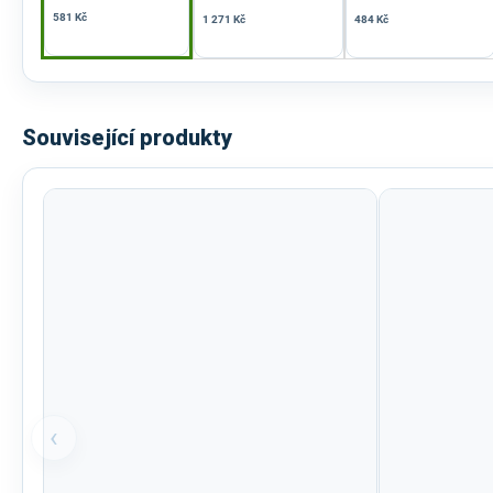
581 Kč
1 271 Kč
484 Kč
Související produkty
‹