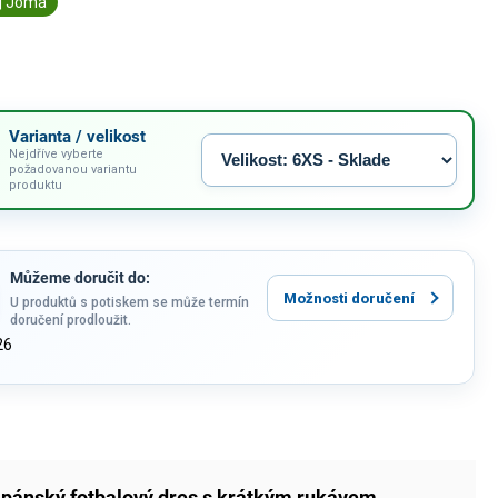
| Joma
Varianta / velikost
Nejdříve vyberte
požadovanou variantu
produktu
Můžeme doručit do:
Možnosti doručení
U produktů s potiskem se může termín
doručení prodloužit.
26
ý
pánský fotbalový dres s krátkým rukávem
,