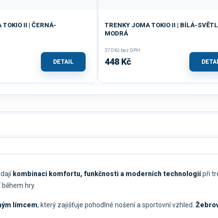
TOKIO II | ČERNÁ-
TRENKY JOMA TOKIO II | BÍLÁ-SVĚT
MODRÁ
370 Kč bez DPH
448 Kč
DETAIL
DETA
edají
kombinaci komfortu, funkčnosti a moderních technologií
při t
í během hry.
aným límcem
, který zajišťuje pohodlné nošení a sportovní vzhled.
Žebrov