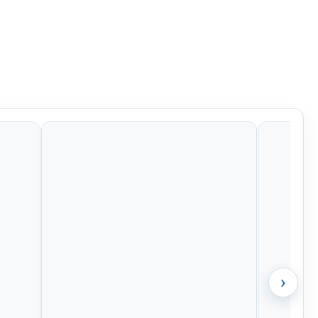
Kč
956 Kč
581 Kč
484 Kč
›