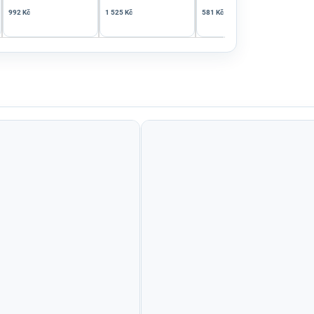
992 Kč
1 525 Kč
581 Kč
799 