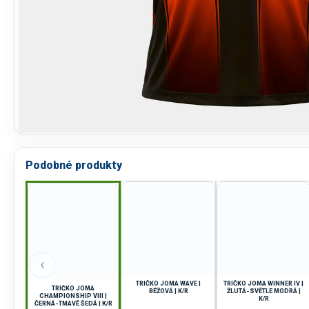
Podobné produkty
‹
TRIČKO JOMA WAVE |
TRIČKO JOMA WINNER IV |
TRIČKO JOMA
BÉŽOVÁ | K/R
ŽLUTÁ-SVĚTLE MODRÁ |
CHAMPIONSHIP VIII |
K/R
ČERNÁ-TMAVĚ ŠEDÁ | K/R