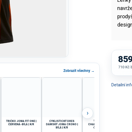
navrže
prodyš
desig
859
710 Kč
Zobrazit všechny →
Měrná
cena:
Detailní i
›
TRIČKO JOMA FIT ONE |
CYKLISTICKÝ DRES
TRIČKO JOMA
TRIČ
ČERVENÁ-BÍLÁ | K/R
DÁMSKÝ JOMA CRONO |
CHAMPIONSHIP VIII |
|
BÍLÁ | K/R
ČERVENÁ | K/R