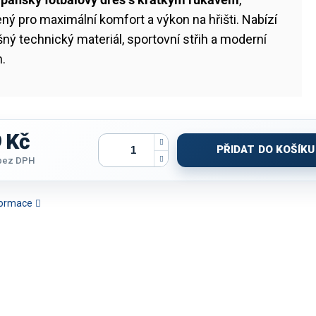
ný pro maximální komfort a výkon na hřišti. Nabízí
ný technický materiál, sportovní střih a moderní
n.
 Kč
PŘIDAT DO KOŠÍKU
bez DPH
nformace
KO JOMA TOLETUM VII
TRIČKO JOMA VINTAGE
TRIČKO JOMA
TRIČKO JOM
 FIALOVÁ-BÍLÁ | K/R
ECO RETRO | ČERVENÁ-
CHAMPIONSHIP 20 |
SVĚTLE MOD
TMAVĚ MODRÁ | K/R
NEBESKÁ MODRÁ-TMAVĚ
MODRÁ | K/R