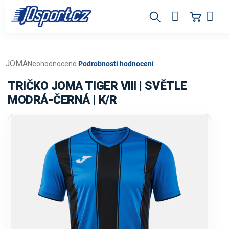
Přejít
na
obsah
JOMA
Průměrné
Neohodnoceno
Podrobnosti hodnocení
hodnocení
produktu
TRIČKO JOMA TIGER VIII | SVĚTLE
je
MODRÁ-ČERNÁ | K/R
0,0
z
5
hvězdiček.