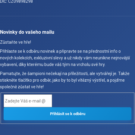
DIČ: CZ09898298
Novinky do vašeho mailu
Zůstaňte ve hře!
Přihlaste se k odběru novinek a připravte se na přednostní info o
nových kolekcích, exkluzivní slevy a už nikdy vám neunikne nejnovější
vybavení, díky kterému bude váš tým na vrcholu své hry.
Pamatujte, že šampioni nečekají na příležitosti, ale vytvářejí je. Takže
stiskněte tlačítko pro odběr, jako by to byl vítězný výstřel, a pojďme
společně zůstat ve hře!