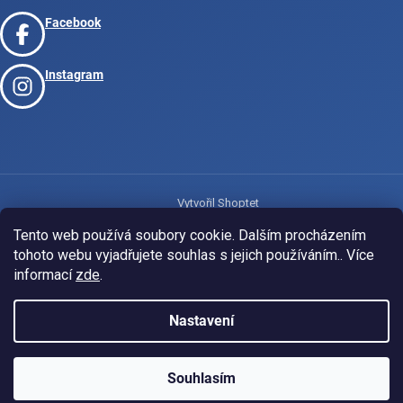
Facebook
Instagram
Vytvořil Shoptet
Tento web používá soubory cookie. Dalším procházením
tohoto webu vyjadřujete souhlas s jejich používáním.. Více
Copyright 2026
www.josport.cz
. Všechna práva vyhrazena.
informací
zde
.
Nastavení
Souhlasím
KLUBOVÁ NABÍDKA
⚡
ZDARMA
Ozveme se do 24 hodin