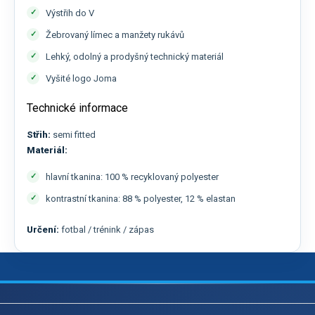
Výstřih do V
Žebrovaný límec a manžety rukávů
Lehký, odolný a prodyšný technický materiál
Vyšité logo Joma
Technické informace
Střih:
semi fitted
Materiál:
hlavní tkanina: 100 % recyklovaný polyester
kontrastní tkanina: 88 % polyester, 12 % elastan
Určení:
fotbal / trénink / zápas
Z