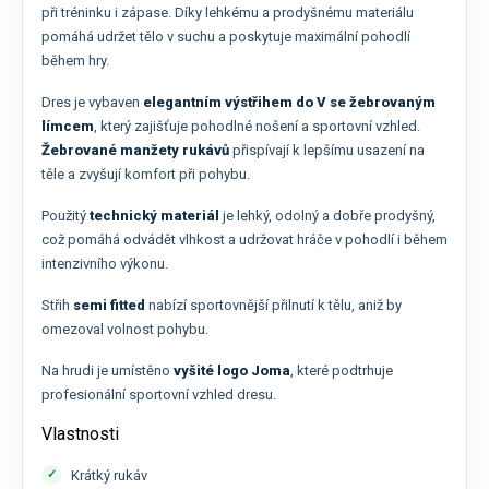
při tréninku i zápase. Díky lehkému a prodyšnému materiálu
pomáhá udržet tělo v suchu a poskytuje maximální pohodlí
během hry.
Dres je vybaven
elegantním výstřihem do V se žebrovaným
límcem
, který zajišťuje pohodlné nošení a sportovní vzhled.
Žebrované manžety rukávů
přispívají k lepšímu usazení na
těle a zvyšují komfort při pohybu.
Použitý
technický materiál
je lehký, odolný a dobře prodyšný,
což pomáhá odvádět vlhkost a udržovat hráče v pohodlí i během
intenzivního výkonu.
Střih
semi fitted
nabízí sportovnější přilnutí k tělu, aniž by
omezoval volnost pohybu.
Na hrudi je umístěno
vyšité logo Joma
, které podtrhuje
profesionální sportovní vzhled dresu.
Vlastnosti
Krátký rukáv