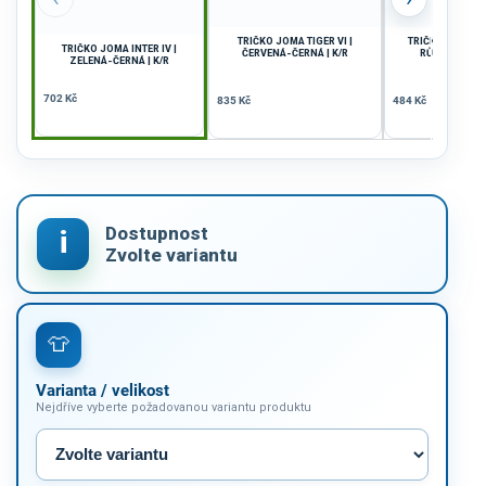
TRIČKO JOMA TIGER VI |
TRIČKO JOMA WI
TRIČKO JOMA INTER IV |
ČERVENÁ-ČERNÁ | K/R
RŮŽOVÁ-ČERN
ZELENÁ-ČERNÁ | K/R
702 Kč
835 Kč
484 Kč
Varianta / velikost
Nejdříve vyberte požadovanou variantu produktu