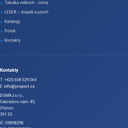
Tabulka velikosti - Joma
LEGEA – dospělí a junioři
Katalogy
Potisk
Kontakty
Kontakty
T: +420 608 529 064
E:
info@josport.cz
DOMAJ s.r.o.,
Gabrielovo nám. 45,
Chýnov
391 55
IČ: 09898298