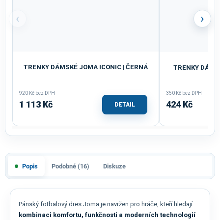
‹
›
TRENKY DÁMSKÉ JOMA ICONIC | ČERNÁ
TRENKY DÁMSK
920 Kč bez DPH
350 Kč bez DPH
1 113 Kč
424 Kč
DETAIL
Popis
Podobné (16)
Diskuze
Pánský fotbalový dres Joma je navržen pro hráče, kteří hledají
kombinaci komfortu, funkčnosti a moderních technologií