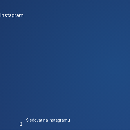
á
p
Instagram
a
t
í
Sledovat na Instagramu