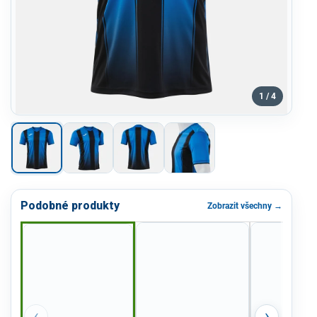
1 / 4
Podobné produkty
Zobrazit všechny →
‹
›