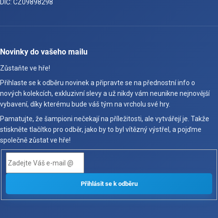
DIČ: CZ09898298
Novinky do vašeho mailu
Zůstaňte ve hře!
Přihlaste se k odběru novinek a připravte se na přednostní info o
nových kolekcích, exkluzivní slevy a už nikdy vám neunikne nejnovější
vybavení, díky kterému bude váš tým na vrcholu své hry.
Pamatujte, že šampioni nečekají na příležitosti, ale vytvářejí je. Takže
stiskněte tlačítko pro odběr, jako by to byl vítězný výstřel, a pojďme
společně zůstat ve hře!