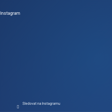
á
p
Instagram
a
t
í
Sledovat na Instagramu