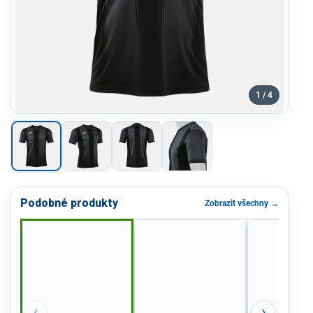
1 / 4
Podobné produkty
Zobrazit všechny →
‹
›