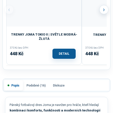
‹
›
TRENKY JOMA TOKIO II | SVĚTLE MODRÁ-
TRENKY DÁM
ŽLUTÁ
370 Kč bez DPH
370 Kč bez DPH
448 Kč
448 Kč
DETAIL
Popis
Podobné (16)
Diskuze
Pánský fotbalový dres Joma je navržen pro hráče, kteří hledají
kombinaci komfortu, funkčnosti a moderních technologií