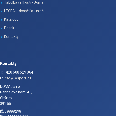
Tabulka velikosti - Joma
LEGEA – dospělí a junioři
Katalogy
Potisk
Kontakty
Kontakty
T: +420 608 529 064
E:
info@josport.cz
DOMAJ s.r.o.,
Gabrielovo nám. 45,
Chýnov
391 55
IČ: 09898298