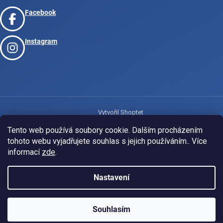
Facebook
Instagram
Vytvořil Shoptet
Tento web používá soubory cookie. Dalším procházením
tohoto webu vyjadřujete souhlas s jejich používáním.. Více
Copyright 2026
www.josport.cz
. Všechna práva vyhrazena.
informací
zde
.
Nastavení
Souhlasím
KLUBOVÁ NABÍDKA
⚡
ZDARMA
Ozveme se do 24 hodin