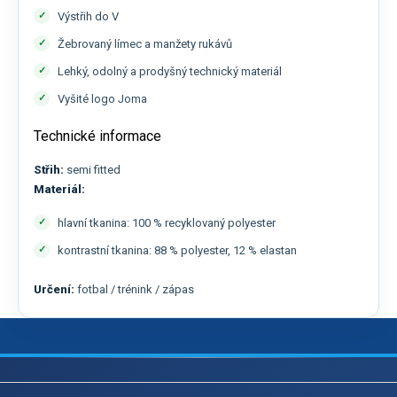
Výstřih do V
Žebrovaný límec a manžety rukávů
Lehký, odolný a prodyšný technický materiál
Vyšité logo Joma
Technické informace
Střih:
semi fitted
Materiál:
hlavní tkanina: 100 % recyklovaný polyester
kontrastní tkanina: 88 % polyester, 12 % elastan
Určení:
fotbal / trénink / zápas
Z