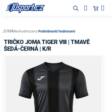
Přejít
na
obsah
JOMA
Průměrné
Neohodnoceno
Podrobnosti hodnocení
hodnocení
produktu
TRIČKO JOMA TIGER VIII | TMAVĚ
je
ŠEDÁ-ČERNÁ | K/R
0,0
z
5
hvězdiček.