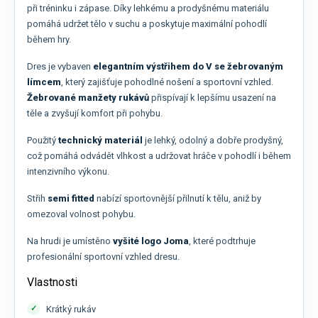
při tréninku i zápase. Díky lehkému a prodyšnému materiálu
pomáhá udržet tělo v suchu a poskytuje maximální pohodlí
během hry.
Dres je vybaven
elegantním výstřihem do V se žebrovaným
límcem
, který zajišťuje pohodlné nošení a sportovní vzhled.
Žebrované manžety rukávů
přispívají k lepšímu usazení na
těle a zvyšují komfort při pohybu.
Použitý
technický materiál
je lehký, odolný a dobře prodyšný,
což pomáhá odvádět vlhkost a udržovat hráče v pohodlí i během
intenzivního výkonu.
Střih
semi fitted
nabízí sportovnější přilnutí k tělu, aniž by
omezoval volnost pohybu.
Na hrudi je umístěno
vyšité logo Joma
, které podtrhuje
profesionální sportovní vzhled dresu.
Vlastnosti
Krátký rukáv