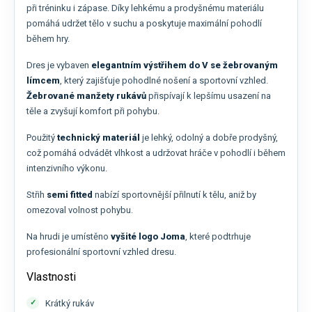
při tréninku i zápase. Díky lehkému a prodyšnému materiálu
pomáhá udržet tělo v suchu a poskytuje maximální pohodlí
během hry.
Dres je vybaven
elegantním výstřihem do V se žebrovaným
límcem
, který zajišťuje pohodlné nošení a sportovní vzhled.
Žebrované manžety rukávů
přispívají k lepšímu usazení na
těle a zvyšují komfort při pohybu.
Použitý
technický materiál
je lehký, odolný a dobře prodyšný,
což pomáhá odvádět vlhkost a udržovat hráče v pohodlí i během
intenzivního výkonu.
Střih
semi fitted
nabízí sportovnější přilnutí k tělu, aniž by
omezoval volnost pohybu.
Na hrudi je umístěno
vyšité logo Joma
, které podtrhuje
profesionální sportovní vzhled dresu.
Vlastnosti
Krátký rukáv