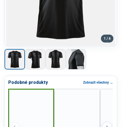
1 / 4
Podobné produkty
Zobrazit všechny →
‹
›