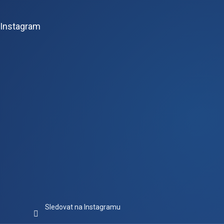
á
p
Instagram
a
t
í
Sledovat na Instagramu