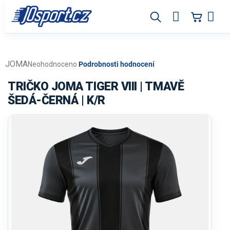
Přejít
na
obsah
JOMA
Průměrné
Neohodnoceno
Podrobnosti hodnocení
hodnocení
produktu
TRIČKO JOMA TIGER VIII | TMAVĚ
je
ŠEDÁ-ČERNÁ | K/R
0,0
z
5
hvězdiček.