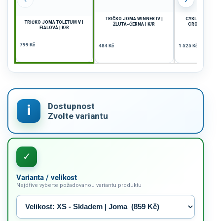
TRIČKO JOMA WINNER IV |
CYKLISTICKÝ D
TRIČKO JOMA TOLETUM V |
ŽLUTÁ-ČERNÁ | K/R
CRONO II | ZEL
FIALOVÁ | K/R
799 Kč
484 Kč
1 525 Kč
Varianta / velikost
Nejdříve vyberte požadovanou variantu produktu