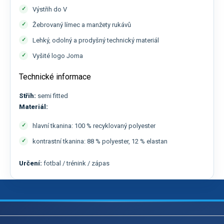
Výstřih do V
Žebrovaný límec a manžety rukávů
Lehký, odolný a prodyšný technický materiál
Vyšité logo Joma
Technické informace
Střih:
semi fitted
Materiál:
hlavní tkanina: 100 % recyklovaný polyester
kontrastní tkanina: 88 % polyester, 12 % elastan
Určení:
fotbal / trénink / zápas
Z