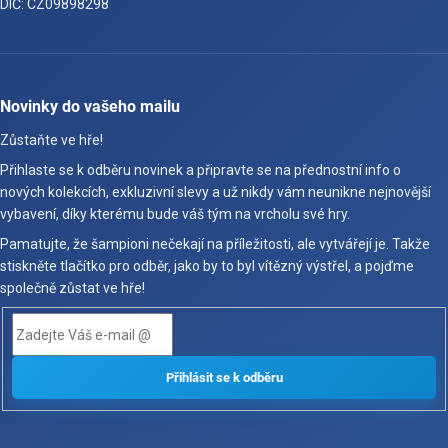
DIČ: CZ09898298
Novinky do vašeho mailu
Zůstaňte ve hře!
Přihlaste se k odběru novinek a připravte se na přednostní info o
nových kolekcích, exkluzivní slevy a už nikdy vám neunikne nejnovější
vybavení, díky kterému bude váš tým na vrcholu své hry.
Pamatujte, že šampioni nečekají na příležitosti, ale vytvářejí je. Takže
stiskněte tlačítko pro odběr, jako by to byl vítězný výstřel, a pojďme
společně zůstat ve hře!