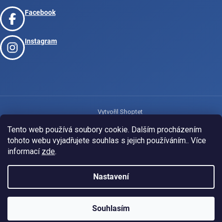
Facebook
Instagram
Vytvořil Shoptet
Tento web používá soubory cookie. Dalším procházením
tohoto webu vyjadřujete souhlas s jejich používáním.. Více
Copyright 2026
www.josport.cz
. Všechna práva vyhrazena.
informací
zde
.
Nastavení
Souhlasím
KLUBOVÁ NABÍDKA
⚡
ZDARMA
Ozveme se do 24 hodin