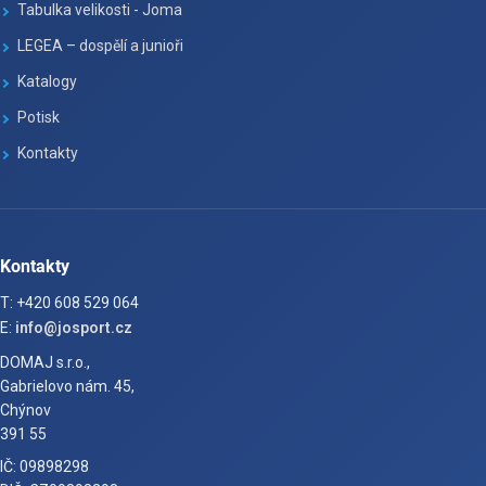
Tabulka velikosti - Joma
LEGEA – dospělí a junioři
Katalogy
Potisk
Kontakty
Kontakty
T: +420 608 529 064
E:
info@josport.cz
DOMAJ s.r.o.,
Gabrielovo nám. 45,
Chýnov
391 55
IČ: 09898298