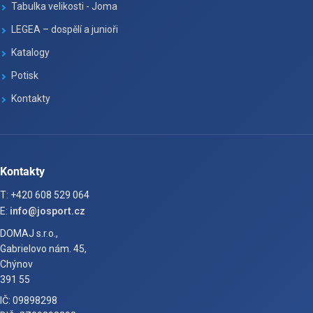
Tabulka velikosti - Joma
LEGEA – dospělí a junioři
Katalogy
Potisk
Kontakty
Kontakty
T: +420 608 529 064
E:
info@josport.cz
DOMAJ s.r.o.,
Gabrielovo nám. 45,
Chýnov
391 55
IČ: 09898298