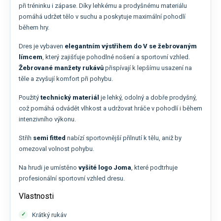
při tréninku i zápase. Díky lehkému a prodyšnému materiálu
pomáhá udržet tělo v suchu a poskytuje maximální pohodlí
během hry.
Dres je vybaven
elegantním výstřihem do V se žebrovaným
límcem
, který zajišťuje pohodlné nošení a sportovní vzhled.
Žebrované manžety rukávů
přispívají k lepšímu usazení na
těle a zvyšují komfort při pohybu.
Použitý
technický materiál
je lehký, odolný a dobře prodyšný,
což pomáhá odvádět vlhkost a udržovat hráče v pohodlí i během
intenzivního výkonu.
Střih
semi fitted
nabízí sportovnější přilnutí k tělu, aniž by
omezoval volnost pohybu.
Na hrudi je umístěno
vyšité logo Joma
, které podtrhuje
profesionální sportovní vzhled dresu.
Vlastnosti
Krátký rukáv