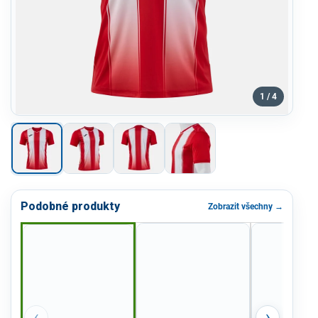
1 / 4
Podobné produkty
Zobrazit všechny →
‹
›