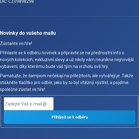
DIČ: CZ09898298
Novinky do vašeho mailu
Zůstaňte ve hře!
Přihlaste se k odběru novinek a připravte se na přednostní info o
nových kolekcích, exkluzivní slevy a už nikdy vám neunikne nejnovější
vybavení, díky kterému bude váš tým na vrcholu své hry.
Pamatujte, že šampioni nečekají na příležitosti, ale vytvářejí je. Takže
stiskněte tlačítko pro odběr, jako by to byl vítězný výstřel, a pojďme
společně zůstat ve hře!