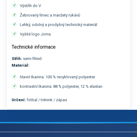
Výstřih do V
Žebrovaný límec a manžety rukávů
Lehký, odolný a prodyšný technický materiál
Vyšité logo Joma
Technické informace
Střih:
semi fitted
Materiál:
hlavní tkanina: 100 % recyklovaný polyester
kontrastní tkanina: 88 % polyester, 12 % elastan
Určení:
fotbal / trénink / zápas
Z