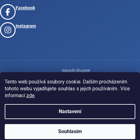
Facebook
Instagram
Vytvořil Shoptet
Tento web používá soubory cookie. Dalším procházením
tohoto webu vyjadřujete souhlas s jejich používáním.. Více
Copyright 2026
www.josport.cz
. Všechna práva vyhrazena.
informací
zde
.
Nastavení
Souhlasím
KLUBOVÁ NABÍDKA
⚡
ZDARMA
Ozveme se do 24 hodin