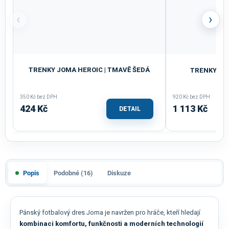
‹
›
TRENKY JOMA HEROIC | TMAVĚ ŠEDÁ
TRENKY JOM
350 Kč bez DPH
920 Kč bez DPH
424 Kč
1 113 Kč
DETAIL
Popis
Podobné (16)
Diskuze
Pánský fotbalový dres Joma je navržen pro hráče, kteří hledají
kombinaci komfortu, funkčnosti a moderních technologií