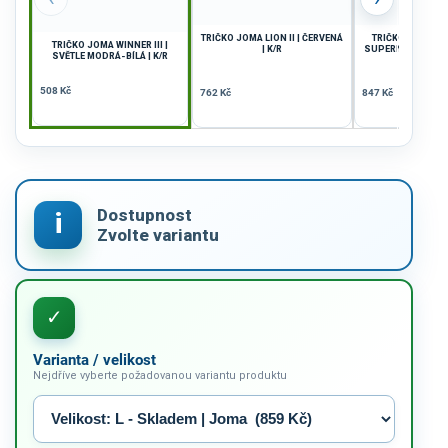
TRIČKO JOMA LION II | ČERVENÁ
TRIČKO DÁMSKÉ
TRIČKO JOMA WINNER III |
| K/R
SUPERNOVA | ČER
SVĚTLE MODRÁ-BÍLÁ | K/R
| K/R
508 Kč
762 Kč
847 Kč
Varianta / velikost
Nejdříve vyberte požadovanou variantu produktu