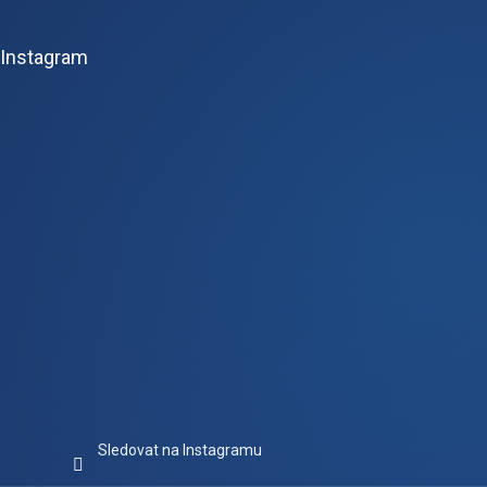
á
p
Instagram
a
t
í
Sledovat na Instagramu