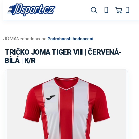
Přejít
na
obsah
JOMA
Průměrné
Neohodnoceno
Podrobnosti hodnocení
hodnocení
produktu
TRIČKO JOMA TIGER VIII | ČERVENÁ-
je
BÍLÁ | K/R
0,0
z
5
hvězdiček.