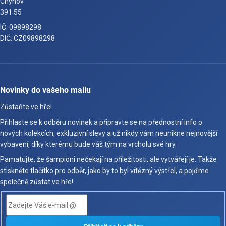
Chýnov
391 55
IČ: 09898298
DIČ: CZ09898298
Novinky do vašeho mailu
Zůstaňte ve hře!
Přihlaste se k odběru novinek a připravte se na přednostní info o
nových kolekcích, exkluzivní slevy a už nikdy vám neunikne nejnovější
vybavení, díky kterému bude váš tým na vrcholu své hry.
Pamatujte, že šampioni nečekají na příležitosti, ale vytvářejí je. Takže
stiskněte tlačítko pro odběr, jako by to byl vítězný výstřel, a pojďme
společně zůstat ve hře!