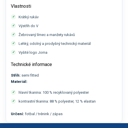
Vlastnosti
Krátký rukáv
Výstřih do V
Žebrovaný límec a manžety rukávů
Lehký, odolný a prodyšný technický materiál
Vyšité logo Joma
Technické informace
Střih:
semi fitted
Materiál:
hlavní tkanina: 100 % recyklovaný polyester
kontrastní tkanina: 88 % polyester, 12 % elastan
Určení:
fotbal / trénink / zápas