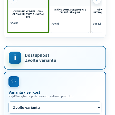
TRIČKO JOMA TOLETUM VII |
TRIČKO JOMA VI
CYKLISTICKÝ DRES JOMA
ZELENÁ-BÍLÁ | K/R
RETRO | NEBESKÁ
CRONO III | SVĚTLE HNĚDÁ |
| K/R
K/R
956 Kč
799 Kč
956 Kč
Varianta / velikost
Nejdříve vyberte požadovanou velikost produktu