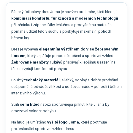
Pánský fotbalový dres Joma je navržen pro hráče, kteří hledají
kombinaci komfortu, funkčnosti a moderních technologií
při tréninku i zápase. Díky lehkému a prodyšnému materiálu
pomáhá udržet tělo v suchu a poskytuje maximální pohodlí
během hry.
Dres je vybaven
elegantním výstřihem do V se žebrovaným
límcem
, který zajišťuje pohodlné nošení a sportovní vzhled.
Žebrované manžety rukávů
přispívají k lepšímu usazení na
těle a zvyšují komfort při pohybu.
Použitý
technický materiál
je lehký, odolný a dobře prodyšný,
což pomáhá odvádět vlhkost a udržovat hráče v pohodlí i během
intenzivního výkonu.
Střih
semi fitted
nabízí sportovnější přilnutí k tělu, aniž by
omezoval volnost pohybu.
Na hrudi je umístěno
vyšité logo Joma
, které podtrhuje
profesionální sportovní vzhled dresu.