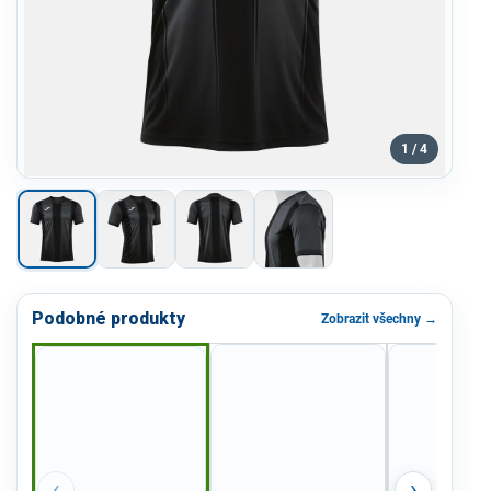
1 / 4
Podobné produkty
Zobrazit všechny →
‹
›