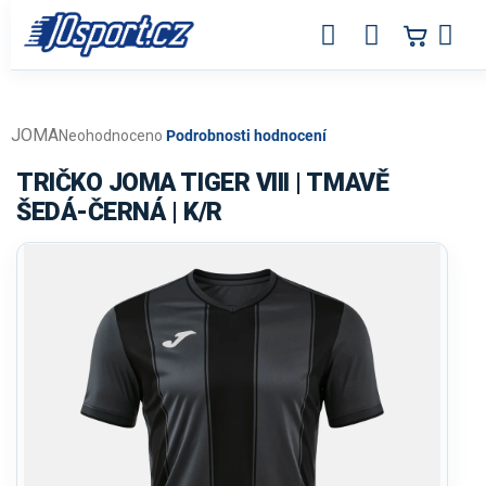
Přejít
na
obsah
JOMA
Průměrné
Neohodnoceno
Podrobnosti hodnocení
hodnocení
produktu
TRIČKO JOMA TIGER VIII | TMAVĚ
je
ŠEDÁ-ČERNÁ | K/R
0,0
z
5
hvězdiček.