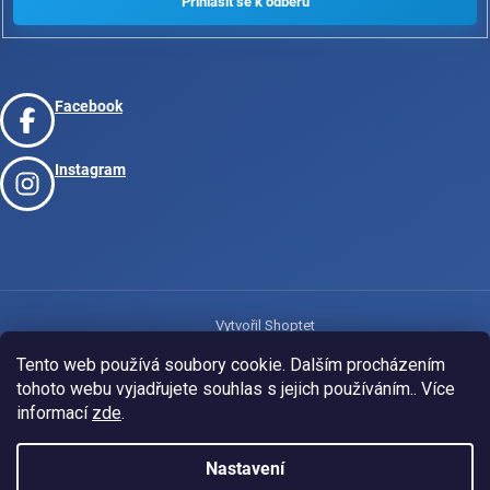
Facebook
Instagram
Vytvořil Shoptet
Tento web používá soubory cookie. Dalším procházením
tohoto webu vyjadřujete souhlas s jejich používáním.. Více
Copyright 2026
www.josport.cz
. Všechna práva vyhrazena.
informací
zde
.
Nastavení