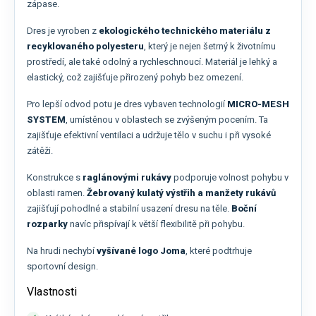
zápase.
Dres je vyroben z
ekologického technického materiálu z
recyklovaného polyesteru
, který je nejen šetrný k životnímu
prostředí, ale také odolný a rychleschnoucí. Materiál je lehký a
elastický, což zajišťuje přirozený pohyb bez omezení.
Pro lepší odvod potu je dres vybaven technologií
MICRO-MESH
SYSTEM
, umístěnou v oblastech se zvýšeným pocením. Ta
zajišťuje efektivní ventilaci a udržuje tělo v suchu i při vysoké
zátěži.
Konstrukce s
raglánovými rukávy
podporuje volnost pohybu v
oblasti ramen.
Žebrovaný kulatý výstřih a manžety rukávů
zajišťují pohodlné a stabilní usazení dresu na těle.
Boční
rozparky
navíc přispívají k větší flexibilitě při pohybu.
Na hrudi nechybí
vyšívané logo Joma
, které podtrhuje
sportovní design.
Vlastnosti