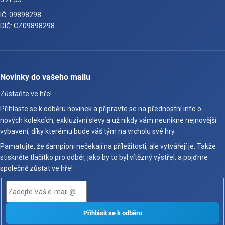
IČ: 09898298
DIČ: CZ09898298
Novinky do vašeho mailu
Zůstaňte ve hře!
Přihlaste se k odběru novinek a připravte se na přednostní info o
nových kolekcích, exkluzivní slevy a už nikdy vám neunikne nejnovější
vybavení, díky kterému bude váš tým na vrcholu své hry.
Pamatujte, že šampioni nečekají na příležitosti, ale vytvářejí je. Takže
stiskněte tlačítko pro odběr, jako by to byl vítězný výstřel, a pojďme
společně zůstat ve hře!