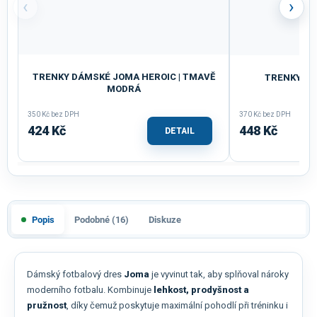
‹
›
TRENKY DÁMSKÉ JOMA HEROIC | TMAVĚ
TRENKY JOM
MODRÁ
350 Kč bez DPH
370 Kč bez DPH
424 Kč
448 Kč
DETAIL
Popis
Podobné (16)
Diskuze
Dámský fotbalový dres
Joma
je vyvinut tak, aby splňoval nároky
moderního fotbalu. Kombinuje
lehkost, prodyšnost a
pružnost
, díky čemuž poskytuje maximální pohodlí při tréninku i