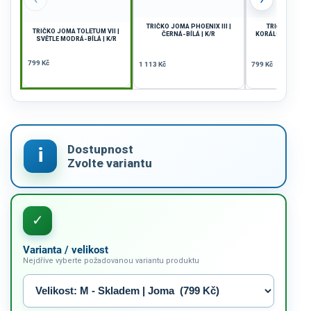
TRIČKO JOMA PHOENIX III |
TRIČKO JOMA CI
TRIČKO JOMA TOLETUM VII |
ČERNÁ-BÍLÁ | K/R
KORÁLOVÁ FLUO-Č
SVĚTLE MODRÁ-BÍLÁ | K/R
799 Kč
1 113 Kč
799 Kč
Varianta / velikost
Nejdříve vyberte požadovanou variantu produktu