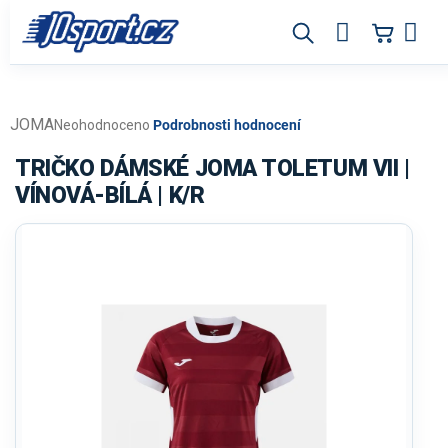
Přejít
na
obsah
JOMA
Průměrné
Neohodnoceno
Podrobnosti hodnocení
hodnocení
produktu
TRIČKO DÁMSKÉ JOMA TOLETUM VII |
je
VÍNOVÁ-BÍLÁ | K/R
0,0
z
5
hvězdiček.