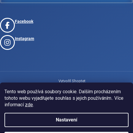
Facebook
Instagram
Vytvořil Shoptet
Tento web používá soubory cookie. Dalším procházením
tohoto webu vyjadřujete souhlas s jejich používáním.. Více
Copyright 2026
www.josport.cz
. Všechna práva vyhrazena.
informací
zde
.
Nastavení