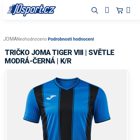
Přejít
na
obsah
JOMA
Průměrné
Neohodnoceno
Podrobnosti hodnocení
hodnocení
produktu
TRIČKO JOMA TIGER VIII | SVĚTLE
je
MODRÁ-ČERNÁ | K/R
0,0
z
5
hvězdiček.