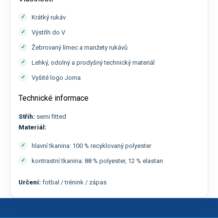
Krátký rukáv
Výstřih do V
Žebrovaný límec a manžety rukávů
Lehký, odolný a prodyšný technický materiál
Vyšité logo Joma
Technické informace
Střih:
semi fitted
Materiál:
hlavní tkanina: 100 % recyklovaný polyester
kontrastní tkanina: 88 % polyester, 12 % elastan
Určení:
fotbal / trénink / zápas