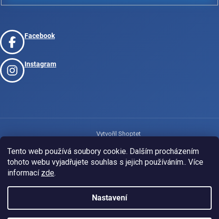
Facebook
Instagram
Vytvořil Shoptet
Tento web používá soubory cookie. Dalším procházením
tohoto webu vyjadřujete souhlas s jejich používáním.. Více
Copyright 2026
www.josport.cz
. Všechna práva vyhrazena.
informací
zde
.
Nastavení