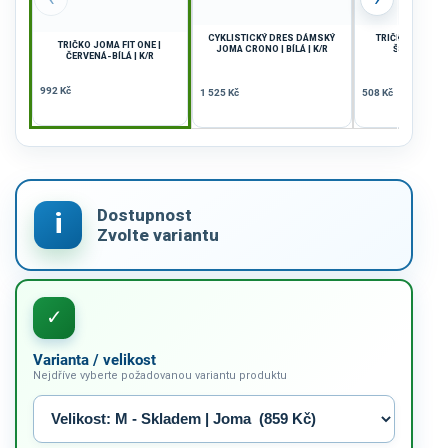
CYKLISTICKÝ DRES DÁMSKÝ
TRIČKO JOMA WI
TRIČKO JOMA FIT ONE |
JOMA CRONO | BÍLÁ | K/R
ŠEDÁ-ČERNÁ
ČERVENÁ-BÍLÁ | K/R
992 Kč
1 525 Kč
508 Kč
Varianta / velikost
Nejdříve vyberte požadovanou variantu produktu