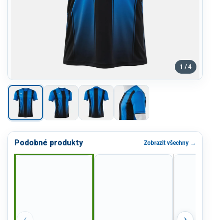
1 / 4
Podobné produkty
Zobrazit všechny →
‹
›