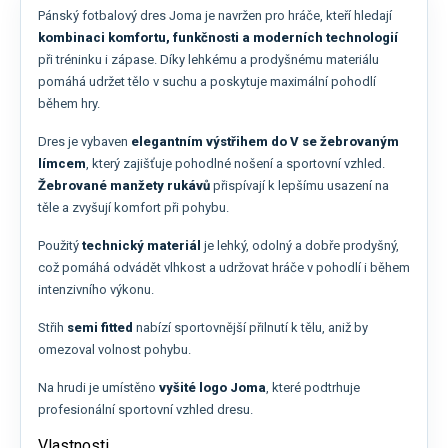
Pánský fotbalový dres Joma je navržen pro hráče, kteří hledají
kombinaci komfortu, funkčnosti a moderních technologií
při tréninku i zápase. Díky lehkému a prodyšnému materiálu
pomáhá udržet tělo v suchu a poskytuje maximální pohodlí
během hry.
Dres je vybaven
elegantním výstřihem do V se žebrovaným
límcem
, který zajišťuje pohodlné nošení a sportovní vzhled.
Žebrované manžety rukávů
přispívají k lepšímu usazení na
těle a zvyšují komfort při pohybu.
Použitý
technický materiál
je lehký, odolný a dobře prodyšný,
což pomáhá odvádět vlhkost a udržovat hráče v pohodlí i během
intenzivního výkonu.
Střih
semi fitted
nabízí sportovnější přilnutí k tělu, aniž by
omezoval volnost pohybu.
Na hrudi je umístěno
vyšité logo Joma
, které podtrhuje
profesionální sportovní vzhled dresu.
Vlastnosti