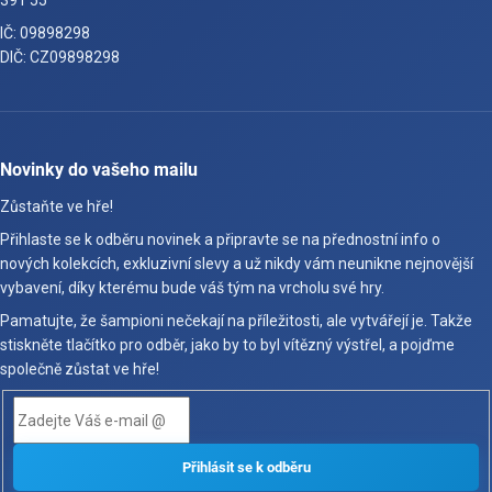
391 55
IČ: 09898298
DIČ: CZ09898298
Novinky do vašeho mailu
Zůstaňte ve hře!
Přihlaste se k odběru novinek a připravte se na přednostní info o
nových kolekcích, exkluzivní slevy a už nikdy vám neunikne nejnovější
vybavení, díky kterému bude váš tým na vrcholu své hry.
Pamatujte, že šampioni nečekají na příležitosti, ale vytvářejí je. Takže
stiskněte tlačítko pro odběr, jako by to byl vítězný výstřel, a pojďme
společně zůstat ve hře!