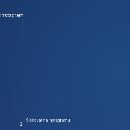
á
p
Instagram
a
t
í
Sledovat na Instagramu