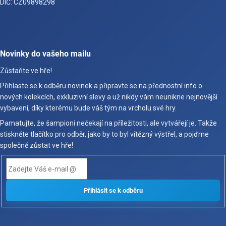
DIČ: CZ09898298
Novinky do vašeho mailu
Zůstaňte ve hře!
Přihlaste se k odběru novinek a připravte se na přednostní info o
nových kolekcích, exkluzivní slevy a už nikdy vám neunikne nejnovější
vybavení, díky kterému bude váš tým na vrcholu své hry.
Pamatujte, že šampioni nečekají na příležitosti, ale vytvářejí je. Takže
stiskněte tlačítko pro odběr, jako by to byl vítězný výstřel, a pojďme
společně zůstat ve hře!