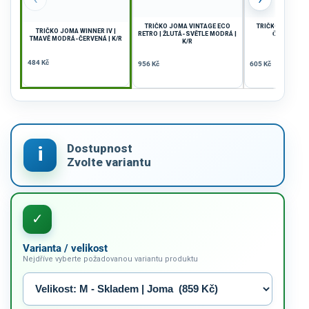
TRIČKO JOMA VINTAGE ECO
TRIČKO JOMA DA
TRIČKO JOMA WINNER IV |
RETRO | ŽLUTÁ-SVĚTLE MODRÁ |
ČERNÁ-BÍLÁ
TMAVĚ MODRÁ-ČERVENÁ | K/R
K/R
484 Kč
956 Kč
605 Kč
Varianta / velikost
Nejdříve vyberte požadovanou variantu produktu