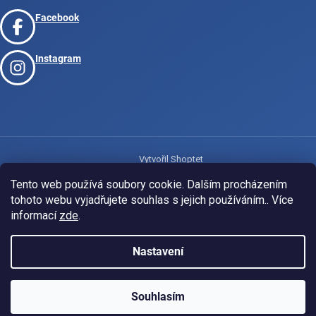
Facebook
Instagram
Vytvořil Shoptet
Tento web používá soubory cookie. Dalším procházením
tohoto webu vyjadřujete souhlas s jejich používáním.. Více
Copyright 2026
www.josport.cz
. Všechna práva vyhrazena.
informací
zde
.
Nastavení
Souhlasím
KLUBOVÁ NABÍDKA
⚡
ZDARMA
Ozveme se do 24 hodin