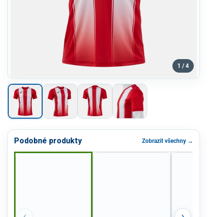
1 / 4
Podobné produkty
Zobrazit všechny →
‹
›