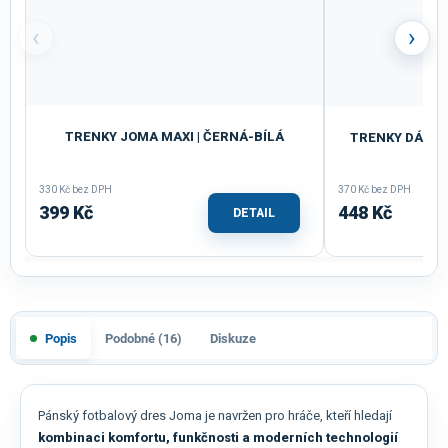
‹
›
TRENKY JOMA MAXI | ČERNÁ-BÍLÁ
TRENKY DÁMSKÉ
SV
330 Kč bez DPH
370 Kč bez DPH
399 Kč
448 Kč
DETAIL
Popis
Podobné (16)
Diskuze
Pánský fotbalový dres Joma je navržen pro hráče, kteří hledají
kombinaci komfortu, funkčnosti a moderních technologií