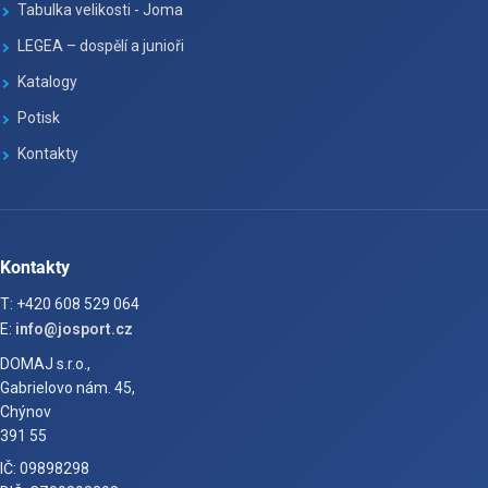
Tabulka velikosti - Joma
LEGEA – dospělí a junioři
Katalogy
Potisk
Kontakty
Kontakty
T: +420 608 529 064
E:
info@josport.cz
DOMAJ s.r.o.,
Gabrielovo nám. 45,
Chýnov
391 55
IČ: 09898298