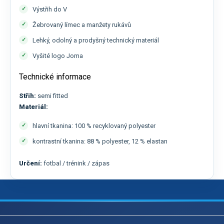
Výstřih do V
Žebrovaný límec a manžety rukávů
Lehký, odolný a prodyšný technický materiál
Vyšité logo Joma
Technické informace
Střih:
semi fitted
Materiál:
hlavní tkanina: 100 % recyklovaný polyester
kontrastní tkanina: 88 % polyester, 12 % elastan
Určení:
fotbal / trénink / zápas
Z