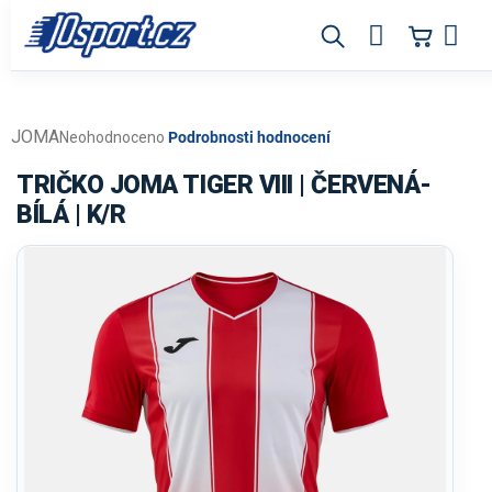
Přejít
na
obsah
JOMA
Průměrné
Neohodnoceno
Podrobnosti hodnocení
hodnocení
produktu
TRIČKO JOMA TIGER VIII | ČERVENÁ-
je
BÍLÁ | K/R
0,0
z
5
hvězdiček.