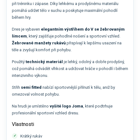
při tréninku i zápase. Díky lehkému a prodyšnému materiálu
pomáhá udržet tělo v suchu a poskytuje maximální pohodlí
během hry.
Dres je vybaven
elegantním výstřihem do V se žebrovaným
límcem
, který zajišťuje pohodlné nošení a sportovní vzhled.
Žebrované manžety rukávů
přispívají k lepšímu usazení na
těle a zvyšují komfort při pohybu.
Použitý
technický materiál
je lehký, odolný a dobře prodyšný,
což pomáhá odvádět vlhkost a udržovat hráče v pohodlí i během
intenzivního výkonu.
Střih
semi fitted
nabízí sportovnější přilnutí k tělu, aniž by
omezoval volnost pohybu.
Na hrudi je umístěno
vyšité logo Joma
, které podtrhuje
profesionální sportovní vzhled dresu.
Vlastnosti
Krátký rukáv